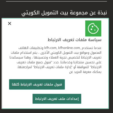
نبذة عن مجموعة بيت التمويل الكويتي
شكاوى العملاء
سياسة ملفات تعريف الارتباط
عندما تستخدم ,kfh.com, kfhonline.com وتطبيقات الهاتف
المحمول ومواقع بيت التمويل الكويتي الأخرى ، يتم استخدام ملفات
دليل أمن المعلومات
تعريف الارتباط لتخصيص تجربة العملاء وتحسينها ، وهذا سيساعدنا
على تحسين منتجاتنا وخدماتنا. حدد "قبول جميع ملفات تعريف
الارتباط" للموافقة أو "إدارة ملفات تعريف الارتباط" لمراجعتها.
يمكنك معرفة المزيد عن
الوظائف
قبول ملفات تعريف الارتباط كلها
إعدادات ملف تعريف الارتباط
تواصل معنا
رقم "الآيبان" ورمز "السويفت"