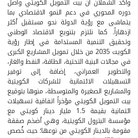
واكد الشملان ان بيت التمويل الكويتي واصل
دوره المحوري في دعم النمو الاقتصادي بما
يتماشى مع رؤية الدولة نحو مستقبل أكثر
ازدهاراً. كما نلتزم بتنويع الاقتصاد الوطني
وتحقيق التنمية المستدامة في إطار رؤية
الكويت 2035 من خلال تمويل المشاريع الكبرى
في مجالات البنية التحتية، الطاقة، النفط والغاز،
والتطوير العمراني، إضافة إلى توفير
التسهيلات الائتمانية للشركات الكويتية
والمشاريع الصغيرة والمتوسطة، منوها بتوقيع
بيت التمويل الكويتي مؤخراً اتفاقية تسهيلات
ائتمانية بقيمة 1.5 مليار دينار كويتي مع
مؤسسة البترول الكويتية، وهي أضخم صفقة
مقومة بالدينار الكويتي من نوعها؛ حيث خُصص