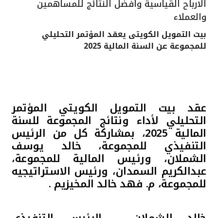
الارباح القياسية وافضل النتائج للمساهمين
القنوات المصرفية
والعملاء
بيت التمويل الكويتى يعقد المؤتمر التحليلي
أدوات وخدمات
للمجموعة عن السنة المالية 2025
خدمات ما بعد البيع
عقد بيت التمويل الكويتي المؤتمر
اتصل بنا
التحليلي لأداء ونتائج المجموعة
للسنة
المالية
2025، بمشاركة كل من الرئيس
مواقع الفروع وأجهزة الصرف الآلي
التنفيذي للمجموعة، خالد يوسف
الشملان، ورئيس المالية للمجموعة،
ألمانيا
عبدالكريم السمدان، ورئيس الاستراتيجيه
للمجموعة، م. فهد خالد المخيزيم .
ماليزيا
خالد الشملان ، الرئيس التنفيذى