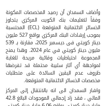
وأضاف السمدان أن رصيد المخصصات المكونة
وفقاً لتعليمات بنك الكويت المركزي يتجاوز
الخسائر الائتمانية المتوقعة
(ECL)
المحتسبة
بموجب إرشادات البنك المركزي بواقع 527 مليون
دينار كويتي فى ديسمبر 2025، مقارنة بـ 539
مليون دينار كويتي في عام 2024. وهذا يمنح
المجموعة احتياطيات وقائية مريحة للغاية
لمواجهة أي آثار سلبية محتملة قد تفرضها
ظروف عدم اليقين السائدة على متطلبات
مخصصات الخسائر الائتمانية المتوقعة.
واشار السمدان الى انه بالانتقال إلى المركز
المالي ، فقد زاد إجمالي الموجودات البالغ 42.8
مليار دينار كويتي بواقع 6.06 مليار دينار كويتي