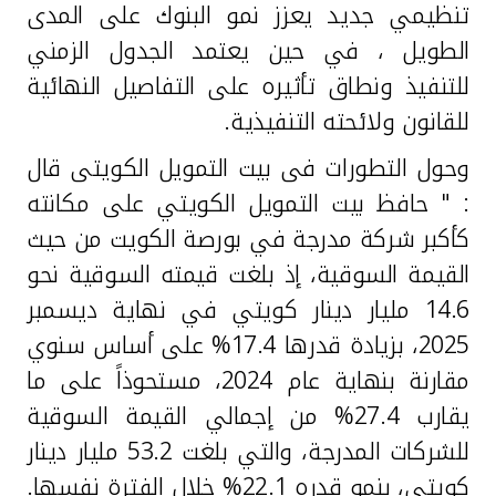
تنظيمي جديد يعزز نمو البنوك على المدى
الطويل ، في حين يعتمد الجدول الزمني
للتنفيذ ونطاق تأثيره على التفاصيل النهائية
للقانون ولائحته التنفيذية.
وحول التطورات فى بيت التمويل الكويتى قال
: " حافظ بيت التمويل الكويتي على مكانته
كأكبر شركة مدرجة في بورصة الكويت من حيث
القيمة السوقية، إذ بلغت قيمته السوقية نحو
14.6 مليار دينار كويتي في نهاية ديسمبر
2025، بزيادة قدرها 17.4% على أساس سنوي
مقارنة بنهاية عام 2024، مستحوذاً على ما
يقارب 27.4% من إجمالي القيمة السوقية
للشركات المدرجة، والتي بلغت 53.2 مليار دينار
كويتي، بنمو قدره 22.1% خلال الفترة نفسها.