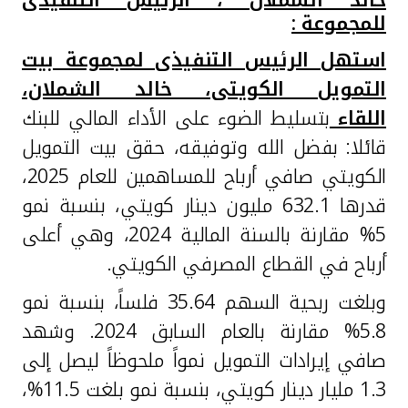
تركيا
للمجموعة :
مصر
استهل الرئيس التنفيذى لمجموعة بيت
التمويل الكويتى، خالد الشملان،
المملكة المتحدة
اللقاء
بتسليط الضوء على الأداء المالي للبنك
قائلا:
بفضل الله وتوفيقه، حقق بيت التمويل
مملكة البحرين
الكويتي صافي أرباح للمساهمين للعام 2025،
قدرها 632.1 مليون دينار كويتي، بنسبة نمو
5% مقارنة بالسنة المالية 2024، وهي أعلى
أرباح في القطاع المصرفي الكويتي.
وبلغت ربحية السهم 35.64 فلساً، بنسبة نمو
5.8% مقارنة بالعام السابق 2024. وشهد
صافي إيرادات التمويل نمواً ملحوظاً ليصل إلى
1.3 مليار دينار كويتي، بنسبة نمو بلغت 11.5%،