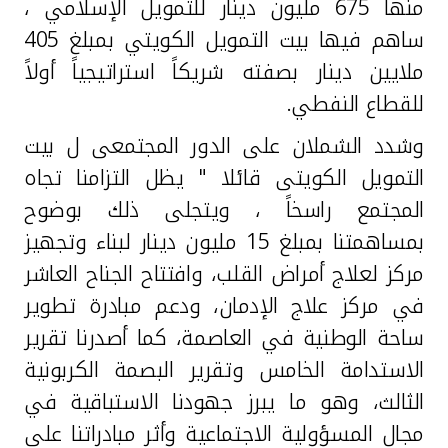
منها 675 مليون دينار للتمويل الإسلامي ،
ساهم فيها بيت التمويل الكويتي بمبلغ 405
ملايين دينار بصفته شريكاً استراتيجياً أولاً
للقطاع النفطي.
وشدد الشملان على الدور المجتمعى ل بيت
التمويل الكويتى قائلا " يظل التزامنا تجاه
المجتمع راسخاً ، ويتجلى ذلك بوضوح
بمساهمتنا بمبلغ 15 مليون دينار لبناء وتجهيز
مركز لعلاج أمراض القلب، وافتتاح الجناح العاشر
في مركز علاج الإدمان، ودعم مبادرة تطوير
ساحة الوطنية في العاصمة، كما أصدرنا تقرير
الاستدامة الخامس وتقرير البصمة الكربونية
الثالث، وهو ما يبرز جهودنا الاستباقية في
مجال المسؤولية الاجتماعية وأثر مبادراتنا على