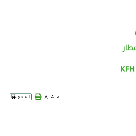
A
A
استمع
A