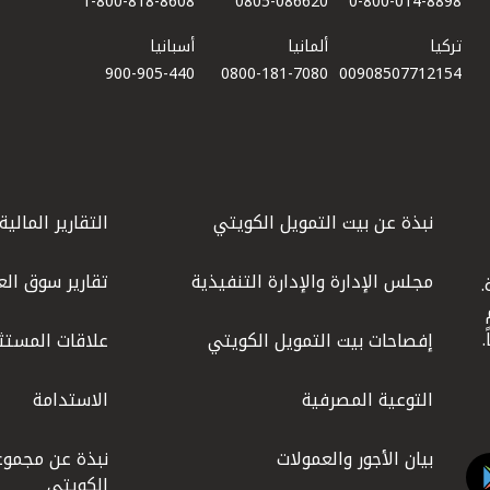
1-800-818-8608
0805-086620
0-800-014-8898
تركيا
ألمانيا
أسبانيا
900-905-440
0800-181-7080
00908507712154​
نبذة عن بيت التمويل الكويتي
التقارير المالية
مجلس الإدارة والإدارة التنفيذية
تقارير سوق الع
.
ليوم
إفصاحات بيت التمويل الكويتي
علاقات المستث
التوعية المصرفية
الاستدامة
بيان الأجور والعمولات
نبذة عن مجموع
الكويتي