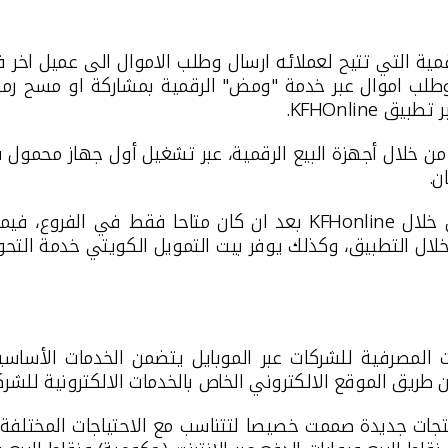
ية التي تتيح لعملائه ارسال وطلب الاموال الى عميل اخر
طلب اموال عبر
خدمة "ومض" الرقمية
بمشاركة او مسح رم
ر تطبيق
KFHOnline
.
د من خلال أجهزة البيع الرقمية، عبر تشغيل أول جهاز محمو
ن.
ن خلال
KFHonline
بعد ان كان متاحا فقط في الفروع، فيم
خلال التطبيق، وكذلك يوفر بيت التمويل الكويتي خدمة الت
المصرفية للشركات عبر الموبايل يتضمن الخدمات الأساسي
 طريق الموقع الالكتروني الخاص بالخدمات الالكترونية للشرك
ب الالي للشركات، حيث قدم 3 منتجات جديدة صممت خصيصا لتتناسب مع الاحتياج