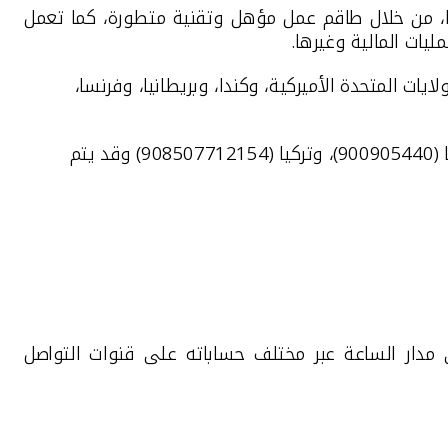
ها، من خلال طاقم عمل مؤهل وتقنية متطورة، كما تعمل
جاني من خلال 7 دول، هي: الولايات المتحدة الأميركية، وكندا، وبريطانيا، وفرنسا،
أميركا وكندا (18008188608)، وبريطانيا (08000148898)، وفرنسا (0805086620)، وألمانيا (08001817080)، وإسبانيا (900905440)، وتركيا (908507712154) وقد يتم
مدار الساعة عبر مختلف حساباته على قنوات التواصل