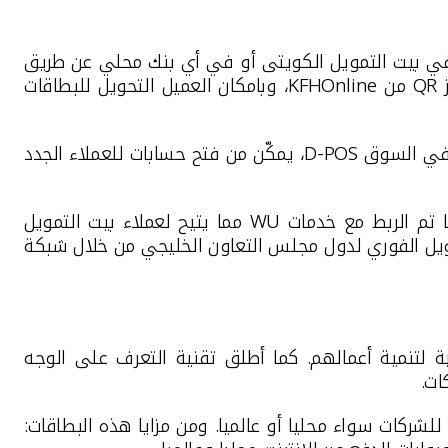
 في بيت التمويل الكويتى أو في أي بنك محلي عن طريق
ز
QR
من
KFHOnline
، وبامكان العميل ال
تحويل للبطاقات
ل في السوق
D-POS
، يمكّن من فتح حسابات للعملاء الجدد
ا تم الربط مع خدمات
WU
مما يتيح لعملاء بيت التمويل
حويل الفوري لدول مجلس التعاون الخليجي من خلال شبكة
ة لتنمية أعمالهم. كما أطلق تقنية التعرف على الوجه
ات.
ات المختلفة للشركات سواء محليا أو عالميا. ومن مزايا هذه البطاقات: