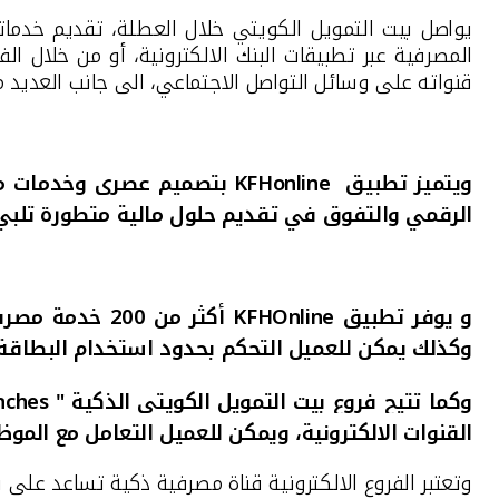
يواصل بيت التمويل الكويتي خلال
العطلة
، تقديم خدمات
المصرفية
عبر
تطبيقات البنك الالكترونية
، أو
من خلال الف
قنواته على وسائل التواصل الاجتماعي، الى جانب العديد م
ويتميز تطبيق
KFHonline
بتصميم عصري وخدمات م
الرقمي والتفوق في تقديم حلول مالية متطورة تلبي 
و
يوفر تطبيق
KFHOnline
أكثر من 200 خدمة مصرفية، كما تتيح الخدمات الجديدة لطلب بطاقات افتراضية مسبقة الدفع بشكل فوري عن طريق
وكذلك يمكن للعميل التحكم بحدود استخدام البطاقة الم
وكما تتيح فروع بيت التمويل الكويتي الذكية
" Hybrid branches"
القنوات الالكترونية، ويمكن للعميل التعامل مع المو
وتعتبر الفروع الالكترونية
قناة مصرفية ذكية تساعد على نقل