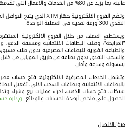
عالية، بما يزيد عن 80% من الخدمات والاعمال التي تقدمها الفروع بمفهومها التقليدي.
وتضم
الفروع الالكترونية
جهاز
XTM
الذي
يتيح التواصل ا
النقدي 300 ورقة نقدية
في
العملية الواحدة.
ويستطيع العملاء من خلال
الفروع الالكترونية
المنتشر
"المرابحة"، وطلب البطاقات الائتمانية ومسبقة الدفع، و
والسحب النقدي بدون بطاقة عن طريق الموبايل من خلال ا
بسهولة وسرعة وأمان
.
وتشمل الخدمات المصرفية الالكترونية: فتح حساب مصرفي
بالبطاقات الائتمانية وبطاقات السحب الالي،
تفعيل البطاق
شيكات، فتح حساب الذهب، اجراء عمليات بيع وشراء وتداول
الحصول على ملخص أرصدة الحسابات والودائع
وإدارة حسا
مركز الاتصال