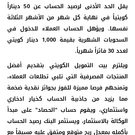
يقل الحد الأدنى لرصيد الحساب عن 50 ديناراً
كويتياً في نهاية كل شهر من الأشهر الثلاثة
نفسها. ويؤهل الحساب العملاء للدخول في
السحوبات الشهرية بقيمة 1,000 دينار كويتي
لعدد 30 فائزاً شهرياً
.
ويلتزم بيت التمويل الكويتي بتقديم أفضل
المنتجات المصرفية التي تلبي تطلعات العملاء،
وتمنحهم فرصا مميزة للفوز بجوائز نقدية ضخمة
مما يزيد من جاذبية الحساب كخيار ادخاري
واستثماري، ويقوم حساب
"الحصاد"
على مبدأ
الوكالة بالاستثمار، ويستثمر البنك رصيد الحساب
بأكمله بمعدل ربح متوقع ومتفق عليه مسبقاً مع