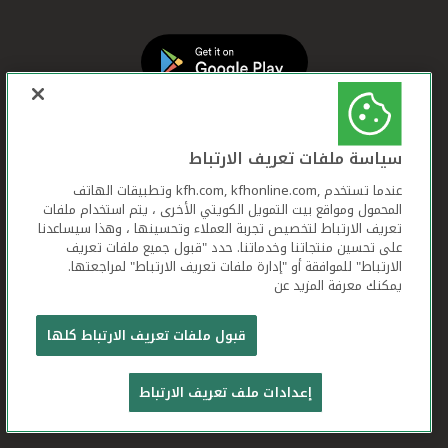
سياسة ملفات تعريف الارتباط
عندما تستخدم ,kfh.com, kfhonline.com وتطبيقات الهاتف
المحمول ومواقع بيت التمويل الكويتي الأخرى ، يتم استخدام ملفات
تعريف الارتباط لتخصيص تجربة العملاء وتحسينها ، وهذا سيساعدنا
على تحسين منتجاتنا وخدماتنا. حدد "قبول جميع ملفات تعريف
الارتباط" للموافقة أو "إدارة ملفات تعريف الارتباط" لمراجعتها.
يمكنك معرفة المزيد عن
بيت التمويل الكويتي جميع الحقوق محفوظة © 2026
قبول ملفات تعريف الارتباط كلها
شروط وأحكام استخدام الموقع الإلكتروني
ملفات
إعدادات ملف تعريف الارتباط
تعريف الارتباط
بيان الخصوصية
تواصل معنا