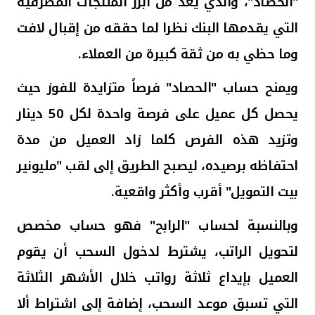
"الحصاد"، والذي يعد من أبرز المنتجات المصرفية
التي يقدمها البنك نظرا لما حققه من إقبال لافت
وما حظي به من ثقة كبيرة من العملاء
.
ويمنح حساب "الحصاد" فرصاً متزايدة للفوز
حيث
يحصل كل عميل على فرصة واحدة لكل 50 دينار
وتزيد هذه الفرص كلما زاد العميل من مدة
احتفاظه برصيده، ليصبح الطريق إلى لقب "مليونير
بيت التمويل" أقرب وأكثر واقعية.
وبالنسبة لحساب "الرابح" فهو حساب مخصص
لتحويل الراتب، يشترط لدخول السحب أن يقوم
العميل بإيداع ثلاثة رواتب خلال الأشهر الثلاثة
التي تسبق موعد السحب، إضافة إلى اشتراط ألا