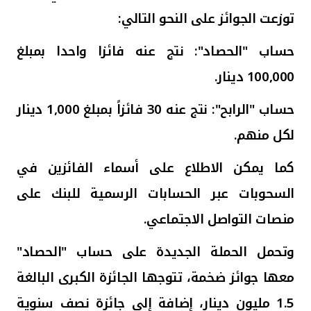
تركيا
توزعت الجوائز على النحو التالي:
مصر
حساب "الحصاد": نتج عنه فائزا واحدا بمبلغ
100,000 دينار.
المملكة المتحدة
حساب "الرابح": نتج عنه 30 فائزاً
بمبلغ 1,000 دينار
مملكة البحرين
لكل منهم.
كما يمكن الاطلاع على أسماء الفائزين في
السحوبات عبر الحسابات الرسمية للبنك على
منصات التواصل الاجتماعي
.
وتحمل الحملة الجديدة على حساب "الحصاد"
معها
جوائز
ضخمة، تتوجها الجائزة الكبرى البالغة
1.5 مليون دينار، إضافة إلى جائزة نصف س
نوية