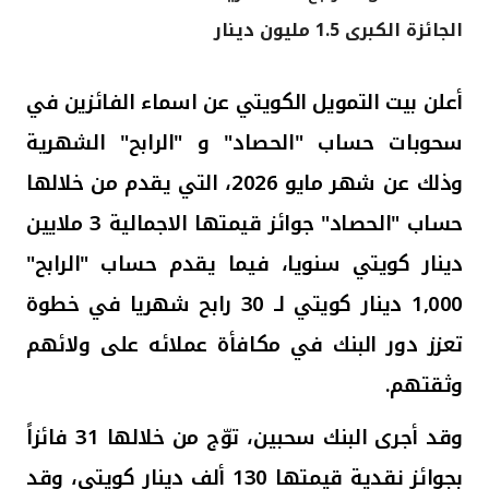
الجائزة الكبرى 1.5 مليون دينار
القنوات المصرفية
أدوات وخدمات
أعلن بيت التمويل الكويتي عن اسماء الفائزين في
سحوبات حساب "الحصاد" و "الرابح" الشهرية
خدمات ما بعد البيع
وذلك عن شهر مايو 2026، التي يقدم من خلالها
حساب "الحصاد" جوائز قيمتها الاجمالية 3 ملايين
اتصل بنا
دينار كويتي سنويا،
فيما يقدم حساب "الرابح"
1,000
دينار كويتي لـ 30 رابح شهريا
في خطوة
مواقع الفروع وأجهزة الصرف الآلي
تعزز دور البنك في مكافأة عملائه على ولائهم
ألمانيا
وثقتهم.
ماليزيا
وقد أجرى البنك سحبين، توّج من خلالها 31 فائزاً
بجوائز
نقدية
قيمتها
130 ألف
دينار كويتي، وقد