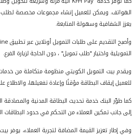
كما توفر خدمة
KFH Pay
آلية مرنة وسريعة لتحويل وطلب
الهواتف. ويمكن للعميل إنشاء مجموعات مخصصة لطلب الأ
يعزز الشفافية وسهولة المتابعة
.
وأصبح التقديم على طلبات التمويل أونلاين عبر تطبيق
KFHOnline
التمويلية واختيار "طلب تمويل" ، دون الحاجة لزيارة الفرع
.
ويقدم بيت التمويل الكويتي منظومة متكاملة من خدمات 
للعميل
إيقاف البطاقة مؤقتًا وإعادة تفعيلها، والاطلاع ع
كما طوّر البنك خدمة تحديث البطاقة المدنية والمصادقة ا
إلى جانب تمكين العملاء من التحكم في حدود البطاقات الإ
وفي إطار تعزيز القيمة المضافة لتجربة العملاء، يوفر 