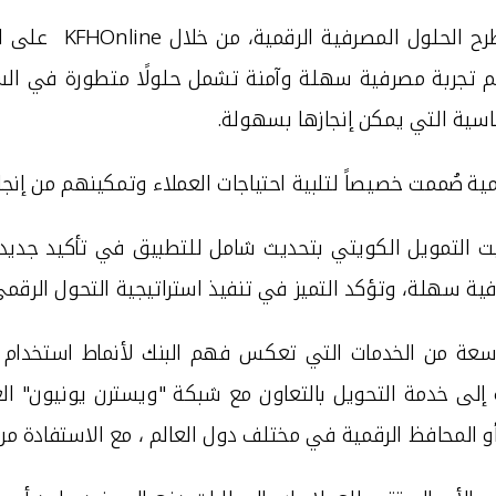
رح الحلول المصرفية الرقمية، من خلال
KFHOnline
على ال
هم تجربة مصرفية سهلة وآمنة تشمل حلولًا متطورة في السداد
اسية التي يمكن إنجازها بسهولة.
صُممت خصيصاً لتلبية احتياجات العملاء وتمكينهم من إنجا
 التمويل الكويتي بتحديث شامل للتطبيق في تأكيد جديد ع
ية سهلة، وتؤكد التميز في تنفيذ استراتيجية التحول الرقمي
سعة من الخدمات
التي تعكس فهم البنك لأنماط استخدام ا
إلى خدمة التحويل بالتعاون مع شبكة "ويسترن يونيون" العال
و
المحافظ الرقمية في مختلف دول العالم ، مع الاستفادة من 