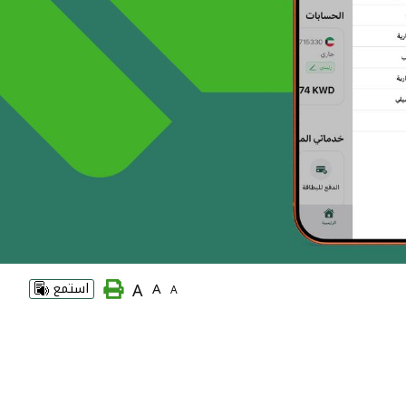
A
A
استمع
A