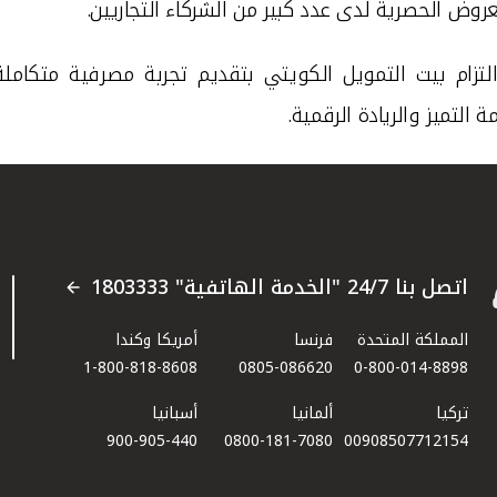
وض الحصرية لدى عدد كبير من الشركاء التجاريين
.
ام بيت التمويل الكويتي بتقديم تجربة مصرفية متكاملة ت
التميز والريادة الرقمية
.
اتصل بنا 24/7 "الخدمة الهاتفية" 1803333
المملكة المتحدة
فرنسا
أمريكا وكندا
1-800-818-8608
0805-086620
0-800-014-8898
تركيا
ألمانيا
أسبانيا
900-905-440
0800-181-7080
00908507712154​