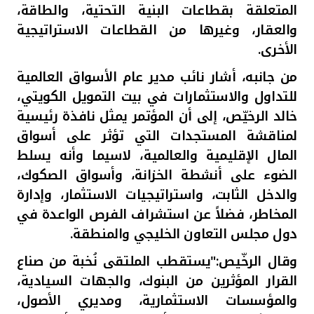
المتعلقة بقطاعات البنية التحتية، والطاقة،
والعقار، وغيرها من القطاعات الاستراتيجية
الأخرى
.
من جانبه، أشار نائب مدير عام الأسواق العالمية
للتداول والاستثمارات في بيت التمويل الكويتي،
خالد الرخيّص، إلى أن المؤتمر يمثل نافذة رئيسية
لمناقشة المستجدات التي تؤثر على أسواق
المال الإقليمية والعالمية، لاسيما وأنه يسلط
الضوء على أنشطة الخزانة، وأسواق الصكوك،
والدخل الثابت، واستراتيجيات الاستثمار، وإدارة
المخاطر، فضلاً عن استشراف الفرص الواعدة في
دول مجلس التعاون الخليجي والمنطقة
.
وقال الرخّيص:"يستقطب الملتقى نُخبة من صناع
القرار المؤثرين من البنوك، والجهات السيادية،
والمؤسسات الاستثمارية، ومديري الأصول،