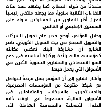
تركيا
متحدثاً من خبراء القطاع، كما يشهد عقد مئات
اللقاءات الثنائية سنوياً، مما يجعله ملتقى رئيسياً
مصر
لتعزيز أُطُر التعاون بين المشاركين سواء على
المستوى الإقليمي أو العالمي
.
المملكة المتحدة
وخلال المؤتمر، أوضح مدير عام تمويل الشركات
مملكة البحرين
والتمويل المجمع في بيت التمويل الكويتي، ناصر
الشايع أن مشاركة البنك تعكس مكانته
كـمؤسسة مالية رائدة وركيزة أساسية في دعم
النمو الاقتصادي والمشاريع التنموية الكبرى في
الأسواق التي يعمل فيها
.
وأشار الشايع إلى أن المؤتمر يمثل فرصةً للتواصل
مع شبكة متنوعة من المؤسسات المصرفية،
والمستثمرين، والشركات، والمتعاملين في
الأسواق المالية، مستعرضاً في الوقت ذاته
الحلول التمويلية والمصرفية الشاملة التي