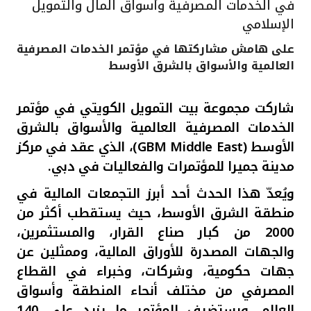
في الخدمات المصرفية وأسواق المال والتمويل
القنوات المصرفية
الإسلامي
على هامش مشاركتها في مؤتمر الخدمات المصرفية
أدوات وخدمات
العالمية والأسواق بالشرق الأوسط
خدمات ما بعد البيع
شاركت مجموعة بيت التمويل الكويتي في مؤتمر
الخدمات المصرفية العالمية والأسواق بالشرق
الأوسط
(GBM Middle East)
، الذي عقد في مركز
اتصل بنا
مدينة جميرا للمؤتمرات والفعاليات في دبي.
ويُعدّ هذا الحدث أحد أبرز التجمعات المالية في
مواقع الفروع وأجهزة الصرف الآلي
منطقة الشرق الأوسط، حيث يستقطب أكثر من
2000 من كبار صناع القرار، والمستثمرين،
ألمانيا
والجهات المصدرة للأوراق المالية، وممثلين عن
جهات حكومية، وشركات، وخبراء في القطاع
ماليزيا
المصرفي من مختلف أنحاء المنطقة وأسواق
العالم.
ويستضيف
المؤتمر ما يزيد على 140