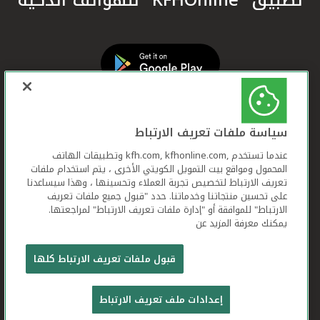
سياسة ملفات تعريف الارتباط
عندما تستخدم ,kfh.com, kfhonline.com وتطبيقات الهاتف
المحمول ومواقع بيت التمويل الكويتي الأخرى ، يتم استخدام ملفات
تعريف الارتباط لتخصيص تجربة العملاء وتحسينها ، وهذا سيساعدنا
على تحسين منتجاتنا وخدماتنا. حدد "قبول جميع ملفات تعريف
الارتباط" للموافقة أو "إدارة ملفات تعريف الارتباط" لمراجعتها.
يمكنك معرفة المزيد عن
بيت التمويل الكويتي جميع الحقوق محفوظة © 2026
قبول ملفات تعريف الارتباط كلها
شروط وأحكام استخدام الموقع الإلكتروني
ملفات
إعدادات ملف تعريف الارتباط
تعريف الارتباط
بيان الخصوصية
تواصل معنا