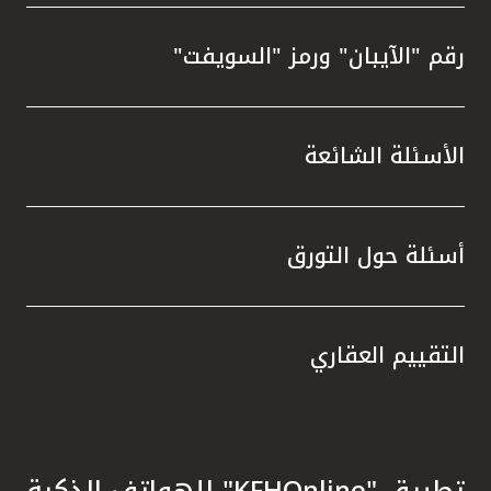
رقم "الآيبان" ورمز "السويفت"
الأسئلة الشائعة
أسئلة حول التورق
التقييم العقاري
تطبيق "KFHOnline" للهواتف الذكية