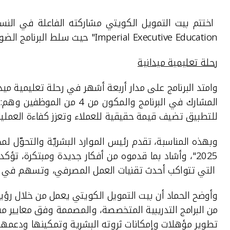
اختتم بيت التمويل الكويتي مشاركته الفاعلة في النسخة العاشرة من برنامج "تحدي ال
Imperial Executive Education
" حيث سلط البرنامج الضو
رحلة تعليمية ميدانية
وامتد البرنامج على مدار أربعة أشهر في رحلة تعليمية م
المشارك في البرنامج والمكون من 4 من الموظفين وهم: نور العيسى، وعبد الوهاب
للتطبيق تضيف قيمة حقيقية للعملاء وتعزز كفاءة العمليات 
وبهذه المناسبة، تقدم رئيس الموارد البشريّة والتحوّل لم
2025"، وأشاد بما قدموه من أفكار جديدة ومبتكرة، تؤ
التي ت
تواكب أحدث تقنيات العمل المصرفي، وتسهم
في ت
وأوضح الحماد أن بيت التمويل الكويتي يعمل من خلال رؤ
من البرامج التدريبية المتخصصة، والمصممة وفق معايير م
تطوير مؤهلات وإمكانات ثروته البشرية وتمكينها ودعمها