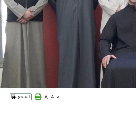
A
A
استمع
A