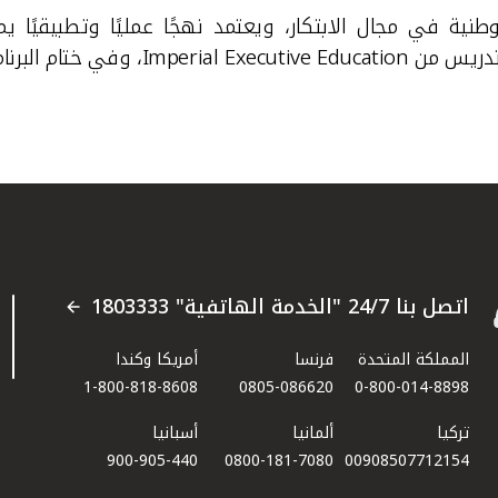
الوطنية في مجال الابتكار، ويعتمد نهجًا عمليًا وتطبيقي
لتدريس من
Imperial Executive Education
، وفي ختام البرنا
اتصل بنا 24/7 "الخدمة الهاتفية" 1803333
المملكة المتحدة
فرنسا
أمريكا وكندا
1-800-818-8608
0805-086620
0-800-014-8898
تركيا
ألمانيا
أسبانيا
900-905-440
0800-181-7080
00908507712154​