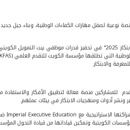
صة نوعية لصقل مهارات الكفاءات الوطنية، وبناء جيل جديد من
وأضاف: نحن سعداء بما لمسناه من نجاح برنامج "تحدي الابتكار 2025" في تحفيز
الوطنية التي تطلقها مؤسسة الكويت للتقدم العلمي (
KFAS
معرفة والابتكار.
ن يقدم للمشاركين منصة فعالة لتطبيق الأفكار والاستفادة
ير ونشر أدوات ومنهجيات الابتكار في بيئات عملهم.
اكتها الاستراتيجية مع
Imperial Executive Education
للمؤسسات الكويتية وتمكين قياداتها من قيادة التحول المؤ