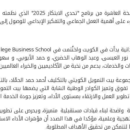
ابتكار 2025" الذي نظمته مؤسسة الكويت للتقدم العلمي (
ء على أهمية العمل الجماعي والتفكير الإبداعي للوصول إلى 
يدانية بدأت في الكويت واختُتمت في
llege Business School
الخضري
، و حمد الأيوبي، و سعو
والخدمات، بدعم من نخبة من الأكاديميين والخبراء العالميين.
جموعة بيت التمويل الكويتي بالتكليف أحمد حمد الحمّاد، بالت
كد تفوق وتميز الكوادر الوطنية الشابة التي يضمها بيت التم
طوير العمل والارتقاء بمستوى الأداء، وتعزيز جودة الخدمة ال
ية واضحة لبناء قيادات مستقبلية متميزة، ويحرص على تطو
نهجية وعلمية، مؤكدا في هذا الصدد أن مؤشرات الأداء الا
 لتتمكن من تحقيق الأهداف المطلوبة.