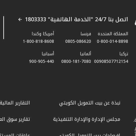
اتصل بنا 24/7 "الخدمة الهاتفية" 1803333
المملكة المتحدة
فرنسا
أمريكا وكندا
1-800-818-8608
0805-086620
0-800-014-8898
تركيا
ألمانيا
أسبانيا
900-905-440
0800-181-7080
00908507712154​
نبذة عن بيت التمويل الكويتي
التقارير المالية
مجلس الإدارة والإدارة التنفيذية
تقارير سوق الع
.
ليوم
إفصاحات بيت التمويل الكويتي
علاقات المستث