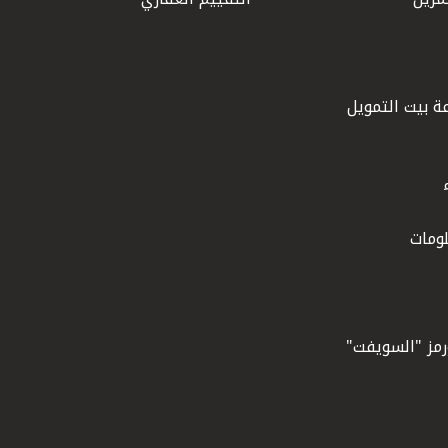
ة بيت التمويل
ومات
ورمز "السويفت"