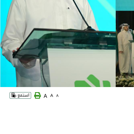
A
A
استمع
A