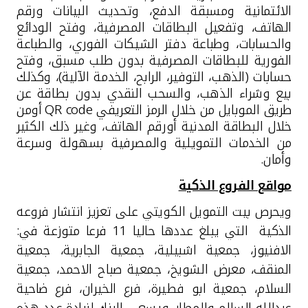
تركيا
الائتمانية ومسبقة الدفع، وتحديث البيانات ورقم
الهاتف، وتفعيل البطاقات المصرفية، وفتح الودائع
مصر
والحسابات، وطباعة دفتر الشيكات الفوري، والطباعة
الفورية للبطاقات المصرفية بدون طلب مسبق، وفتح
حسابات (الذهب، التوفير، الرابح، الخدمة الآلية)، وكذلك
المملكة المتحدة
بيع وشراء الذهب، والسحب النقدي بدون بطاقة عن
طريق الموبايل من خلال الرمز التعريفي
QR code
أومن
مملكة البحرين
خلال البطاقة المدنية أورقم الهاتف، وغير ذلك الكثير
من الخدمات التمويلية والمصرفية بسهولة وسرعة
وأمان
.
مواقع الفروع الذكية
ويحرص بيت التمويل الكويتي على تعزيز انتشار فروعه
الذكية التي يبلغ عددها حاليا 11 فرعا متوزعة في:
الافنيوز، جمعية اشبيلية، جمعية الجابرية، جمعية
المنقف، معرض الشويخ، جمعية صباح الاحمد، جمعية
السلام، جمعية ابو فطيرة، فرع الخيران، فرع ضاحية
عبدالله السالم والمطار. ويسعى البنك لزيادة عدد هذه