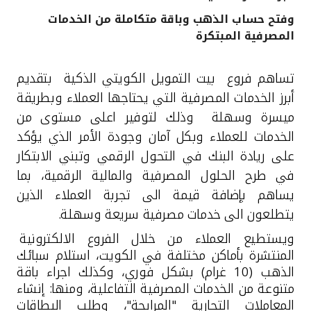
وفتح حساب الذهب وباقة متكاملة من الخدمات
القنوات المصرفية
المصرفية المبتكرة
أدوات وخدمات
تساهم فروع بيت التمويل الكويتي الذكية بتقديم
أبرز الخدمات المصرفية التي يحتاجها العملاء وبطريقة
خدمات ما بعد البيع
ميسرة وسهلة وذلك لتوفير اعلى مستوى من
الخدمات للعملاء وبكل آمان وجودة الأمر الذي يؤكد
على ريادة البنك في التحول الرقمي وتبني الابتكار
اتصل بنا
في طرح الحلول المصرفية والمالية الرقمية، بما
يساهم بإضافة قيمة الى تجربة العملاء الذين
مواقع الفروع وأجهزة الصرف الآلي
يتطلعون الى خدمات مصرفية سريعة وسهلة.
ألمانيا
ويستطيع العملاء من خلال
الفروع الالكترونية
المنتشرة بأماكن مختلفة في الكويت
، استلام سبائك
الذهب (10 غرام) بشكل فوري، وكذلك اجراء باقة
ماليزيا
متنوعة من الخدمات المصرفية التفاعلية، ومنها: إنشاء
المعاملات التجارية "المرابحة"، وطلب البطاقات