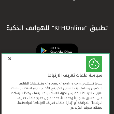
تطبيق "KFHOnline" للهواتف الذكية
سياسة ملفات تعريف الارتباط
عندما تستخدم ,kfh.com, kfhonline.com وتطبيقات الهاتف
المحمول ومواقع بيت التمويل الكويتي الأخرى ، يتم استخدام ملفات
تعريف الارتباط لتخصيص تجربة العملاء وتحسينها ، وهذا سيساعدنا
على تحسين منتجاتنا وخدماتنا. حدد "قبول جميع ملفات تعريف
الارتباط" للموافقة أو "إدارة ملفات تعريف الارتباط" لمراجعتها.
يمكنك معرفة المزيد عن