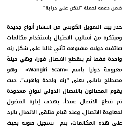
ضمن دعمه لحملة "لنكن على دراية"
القنوات المصرفية
أدوات وخدمات
حذر بيت التمويل الكويتي من انتشار أنواع جديدة
ومبتكرة من أساليب الاحتيال باستخدام مكالمات
خدمات ما بعد البيع
هاتفية دولية مشبوهة تأتي غالبا على شكل رنة
واحدة فقط ثم ينقطع الاتصال فورا، وهي حيلة
اتصل بنا
معروفة دوليا باسم
«Wangiri Scam»
وهو
مصطلح ياباني يعني "رنة واحدة واهرب"، حيث
مواقع الفروع وأجهزة الصرف الآلي
يقوم المحتالون بالاتصال الدولي لثوانٍ معدودة
ألمانيا
ثم قطع الاتصال عمداً، بهدف إثارة الفضول
لمعاودة الاتصال،
وعند قيام متلقي الاتصال بالرد
ماليزيا
على هذه المكالمات،
يتم تسجيل صوته بحيث