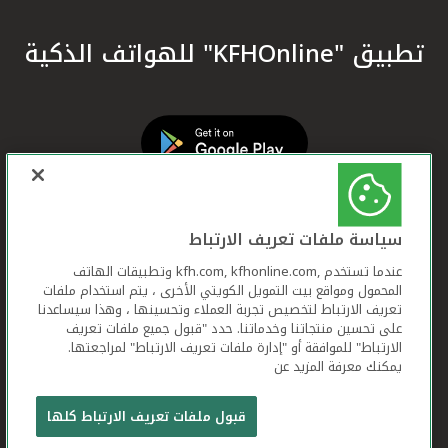
تطبيق "KFHOnline" للهواتف الذكية
سياسة ملفات تعريف الارتباط
عندما تستخدم ,kfh.com, kfhonline.com وتطبيقات الهاتف
المحمول ومواقع بيت التمويل الكويتي الأخرى ، يتم استخدام ملفات
تعريف الارتباط لتخصيص تجربة العملاء وتحسينها ، وهذا سيساعدنا
على تحسين منتجاتنا وخدماتنا. حدد "قبول جميع ملفات تعريف
الارتباط" للموافقة أو "إدارة ملفات تعريف الارتباط" لمراجعتها.
يمكنك معرفة المزيد عن
بيت التمويل الكويتي جميع الحقوق محفوظة © 2026
قبول ملفات تعريف الارتباط كلها