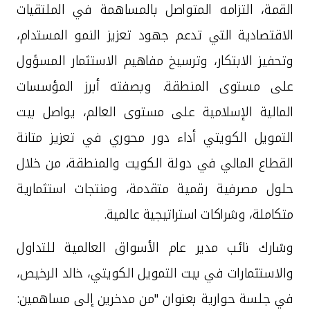
تركيا
القمة، التزامه
المتواصل
بالمساهمة في الملتقيات
الاقتصادية
التي تدعم جهود تعزيز النمو المستدام،
مصر
وتحفيز الابتكار، وترسيخ مفاهيم الاستثمار المسؤول
المملكة المتحدة
على مستوى المنطقة. وبصفته أبرز المؤسسات
المالية الإسلامية على مستوى العالم، يواصل بيت
مملكة البحرين
التمويل الكويتي أداء دور محوري في تعزيز متانة
القطاع المالي في دولة الكويت والمنطقة، من خلال
حلول مصرفية رقمية متقدمة، ومنتجات استثمارية
متكاملة، وشراكات استراتيجية عالمية
.
وشارك نائب مدير عام الأسواق العالمية للتداول
والاستثمارات في بيت التمويل الكويتي، خالد الرخيص،
في جلسة حوارية بعنوان "من مدخرين إلى مساهمين: