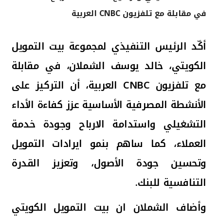
في مقابلة مع تلفزيون CNBC العربية
القنوات المصرفية
أدوات وخدمات
أكّد الرئيس التنفيذي لمجموعة بيت التمويل
الكويتي، خالد يوسف الشملان، في مقابلة
خدمات ما بعد البيع
مع تلفزيون
CNBC
العربية، أن التركيز على
الأنشطة المصرفية الأساسية
عزز كفاءة الأداء
اتصل بنا
التشغيلي واستدامة الارباح وجودة خدمة
مواقع الفروع وأجهزة الصرف الآلي
العملاء، كما ساهم بنمو ايرادات التمويل
وتحسين جودة الأصول، وتعزيز القدرة
ألمانيا
التنافسية للبنك.
ماليزيا
وأضاف الشملان ان بيت التمويل الكويتي