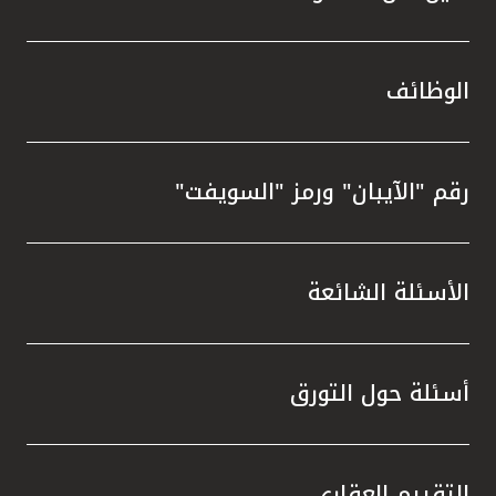
الوظائف
رقم "الآيبان" ورمز "السويفت"
الأسئلة الشائعة
أسئلة حول التورق
التقييم العقاري