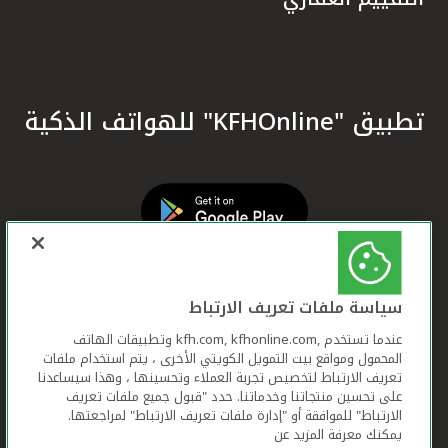
تطبيق "KFHOnline" للهواتف الذكية
سياسة ملفات تعريف الارتباط
عندما تستخدم ,kfh.com, kfhonline.com وتطبيقات الهاتف
المحمول ومواقع بيت التمويل الكويتي الأخرى ، يتم استخدام ملفات
تعريف الارتباط لتخصيص تجربة العملاء وتحسينها ، وهذا سيساعدنا
على تحسين منتجاتنا وخدماتنا. حدد "قبول جميع ملفات تعريف
الارتباط" للموافقة أو "إدارة ملفات تعريف الارتباط" لمراجعتها.
يمكنك معرفة المزيد عن