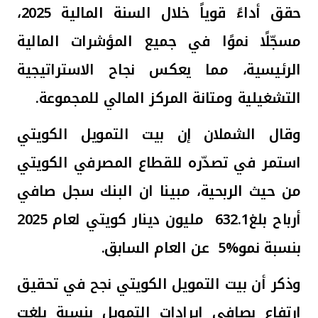
تركيا
حقق أداءً قوياً خلال السنة المالية
2025
،
مسجّلًا نموًا
في جميع المؤشرات المالية
مصر
الرئيسية، مما يعكس نجاح الاستراتيجية
المملكة المتحدة
التشغيلية ومتانة المركز المالي للمجموعة
.
مملكة البحرين
وقال الشملان
إن بيت التمويل الكويتي
استمر في تصدّره للقطاع المصرفي الكويتي
من حيث الربحية، مبينا ان البنك سجل صافي
أرباح بلغ
632.1
مليون دينار كويتي لعام 2025
بنسبة نمو
5%
عن العام السابق.
وذكر أن بيت التمويل الكويتي نجح في تحقيق
ارتفاع بصافي إيرادات التمويل بنسبة بلغت