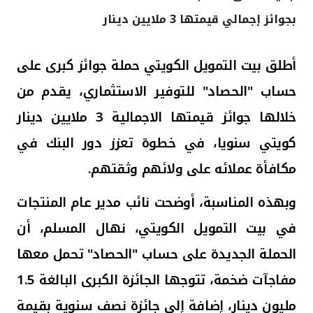
بجوائز إجمالي قيمتها 3 ملايين دينار
القنوات المصرفية
أدوات وخدمات
أطلق بيت التمويل الكويتي حملة جوائز كبرى على
حساب "الحصاد" للتوفير الاستثماري، يقدم من
خدمات ما بعد البيع
خلالها جوائز قيمتها الاجمالية 3 ملايين دينار
كويتي سنويا، في خطوة تعزز دور البنك في
اتصل بنا
مكافأة عملائه على ولائهم وثقتهم.
مواقع الفروع وأجهزة الصرف الآلي
وبهذه المناسبة، أوضحت نائب مدير عام المنتجات
في بيت التمويل الكويتي، نهال المسلم، أن
ألمانيا
الحملة الجديدة على حساب
"الحصاد"
تحمل
معها
ماليزيا
مفاجآت ضخمة، تتوجها الجائزة الكبرى البالغة 1.5
مليون دينار، إضافة إلى جائزة نصف سنوية بقيمة