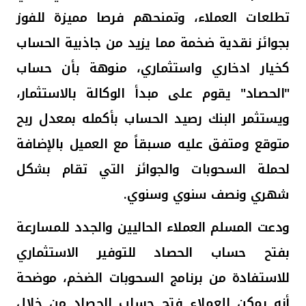
تطلعات العملاء، وتمنحهم فرصا مميزة للفوز
بجوائز نقدية ضخمة مما يزيد من جاذبية الحساب
كخيار ادخاري واستثماري، منوهة بأن حساب
"الحصاد" يقوم
على مبدأ الوكالة بالاستثمار،
ويستثمر البنك رصيد الحساب بأكمله بمعدل ربح
متوقع ومتفق عليه مسبقاً مع العميل بالإضافة
لحملة السحوبات والجوائز التي تقام بشكل
شهري ونصف سنوي وسنوي.
ودعت المسلم
العملاء
الحاليين والجدد
للمسارعة
بفتح حساب الحصاد للتوفير الاستثماري
للاستفادة من برنامج السحوبات الضخم، موضحة
أنه يمكن للعملاء فتح حساب الحصاد من خلال