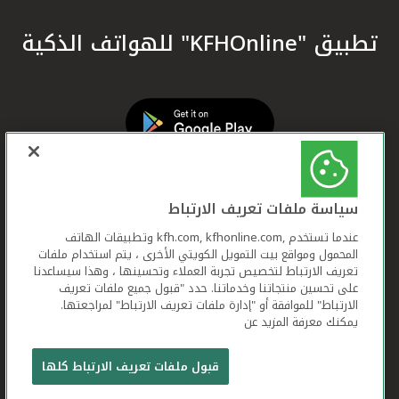
تطبيق "KFHOnline" للهواتف الذكية
سياسة ملفات تعريف الارتباط
عندما تستخدم ,kfh.com, kfhonline.com وتطبيقات الهاتف
المحمول ومواقع بيت التمويل الكويتي الأخرى ، يتم استخدام ملفات
تعريف الارتباط لتخصيص تجربة العملاء وتحسينها ، وهذا سيساعدنا
على تحسين منتجاتنا وخدماتنا. حدد "قبول جميع ملفات تعريف
الارتباط" للموافقة أو "إدارة ملفات تعريف الارتباط" لمراجعتها.
يمكنك معرفة المزيد عن
بيت التمويل الكويتي جميع الحقوق محفوظة © 2026
قبول ملفات تعريف الارتباط كلها