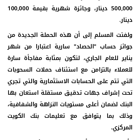
تركيا
500,000 دينار، وجائزة شهرية بقيمة 100,000
مصر
دينار.
ولفتت المسلم إلى أن هذه الحملة الجديدة من
المملكة المتحدة
جوائز حساب "الحصاد" سارية اعتبارا من شهر
مملكة البحرين
يناير للعام الجاري، لتكون بمثابة مفاجأة سارة
للعملاء بالتزامن مع استئناف حملات ال
سحوبات
التي تتم على الحسابات الاستثمارية والتي تجري
تحت
إشراف
جهات تدقيق مستقلة استعان بها
البنك لضمان أعلى مستويات النزاهة والشفافية،
وذلك بما يتوافق مع تعليمات بنك الكويت
المركزي.