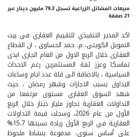
مبيعات المشاتل الزراعية تسجل 79.3 مليون دينار عبر
القنوات المصرفية
21 صفقة
أدوات وخدمات
اكد
المدير التنفيذي للتقييم العقاري فى بيت
التمويل الكويتى، م. حمد الحساوى ، ان القطاع
خدمات ما بعد البيع
العقارى خلال الربع الاول من العام الجارى ابدى
تماسكا وعزز ثقة المستثمرين رغم الاحداث
اتصل بنا
السياسية ، بالاضافة الى قلة عدد ايام وساعات
التداول بسبب الاجازات وشهر رمضان ، حيث
مواقع الفروع وأجهزة الصرف الآلي
شهد السوق العقاري مستوى مرتفعا من
التداولات العقارية تجاوز مليار دينار خلال الربع
ألمانيا
الأول من عام 2026، وسجلت قيمة التداولات
ماليزيا
العقارية في الربع الأول زيادة نسبتها 15.7%
على أساس سنوي، مدفوعة بنشاط ملحوظ