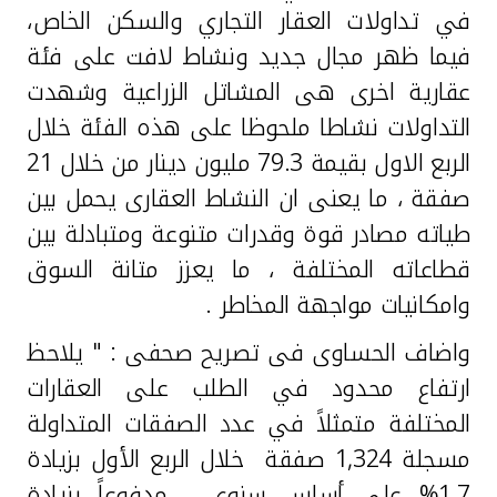
تركيا
في تداولات العقار التجاري والسكن الخاص،
فيما ظهر مجال جديد ونشاط لافت على فئة
مصر
عقارية اخرى هى المشاتل الزراعية
وشهدت
التداولات نشاطا ملحوظا على هذه الفئة خلال
المملكة المتحدة
الربع الاول بقيمة
79.3
مليون دينار من خلال 21
مملكة البحرين
صفقة
،
ما يعنى ان النشاط العقارى يحمل بين
طياته مصادر قوة وقدرات متنوعة ومتبادلة بين
قطاعاته المختلفة ، ما يعزز متانة السوق
وامكانيات مواجهة المخاطر .
واضاف الحساوى فى تصريح صحفى : " يلاحظ
ارتفاع محدود في الطلب على العقارات
المختلفة متمثلاً في عدد الصفقات المتداولة
مسجلة
1,324 صفقة خلال الربع الأول بزيادة
1.7% على أساس سنوي ، مدفوعاً بزيادة