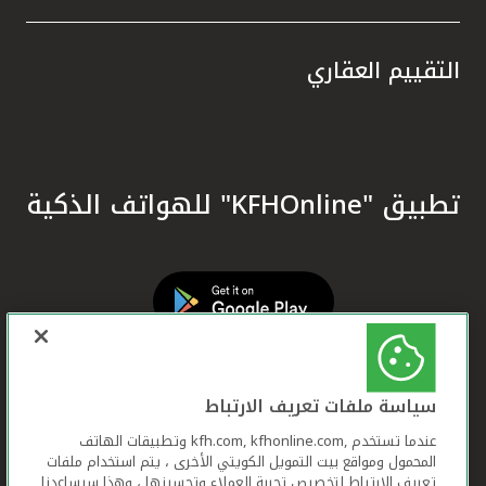
التقييم العقاري
تطبيق "KFHOnline" للهواتف الذكية
سياسة ملفات تعريف الارتباط
عندما تستخدم ,kfh.com, kfhonline.com وتطبيقات الهاتف
المحمول ومواقع بيت التمويل الكويتي الأخرى ، يتم استخدام ملفات
تعريف الارتباط لتخصيص تجربة العملاء وتحسينها ، وهذا سيساعدنا