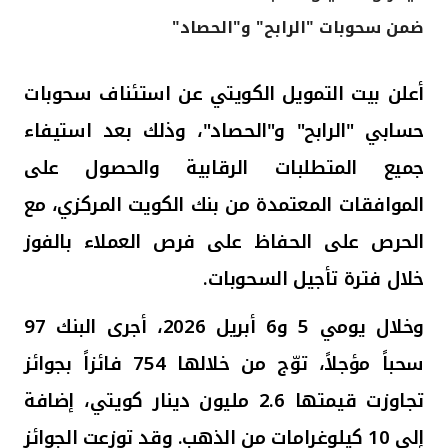
ضمن سحوبات "الرابح" و"الحصاد"
القنوات المصرفية
أدوات وخدمات
أعلن بيت التمويل الكويتي عن استئناف سحوبات
حسابي "الرابح" و"الحصاد"، وذلك بعد استيفاء
خدمات ما بعد البيع
جميع المتطلبات الرقابية والحصول على
الموافقات المعتمدة من بنك الكويت المركزي، مع
اتصل بنا
الحرص على الحفاظ على فرص العملاء بالفوز
خلال فترة تأجيل السحوبات
.
مواقع الفروع وأجهزة الصرف الآلي
وخلال يومي
5
و6
أبريل 2026، أجرى البنك 97
ألمانيا
سحباً مؤجلاً، توّج من خلالها 754 فائزاً بجوائز
ماليزيا
تجاوزت قيمتها
2.6 مليون
دينار كويتي، إضافة
إلى 10 كيلوغرامات من الذهب. وقد توزعت الجوائز