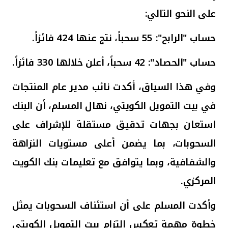
تركيا
على النحو التالي
:
مصر
حساب "الرابح": 55 سحباً، نتج عنها 424 فائزاً
.
المملكة المتحدة
حساب "الحصاد": 42 سحباً، أعلن خلالها 330 فائزاً.
وفي هذا السياق، أكدت نائب مدير عام المنتجات
مملكة البحرين
في بيت التمويل الكويتي، نهال المسلم، أن البنك
استعان بجهات تدقيق مستقلة للإشراف على
السحوبات، بما يضمن أعلى مستويات النزاهة
والشفافية، وبما يتوافق مع تعليمات بنك الكويت
المركزي.
وأكدت المسلم على أن استئناف السحوبات يمثل
خطوة مهمة تعكس التزام بيت التمويل الكويتي