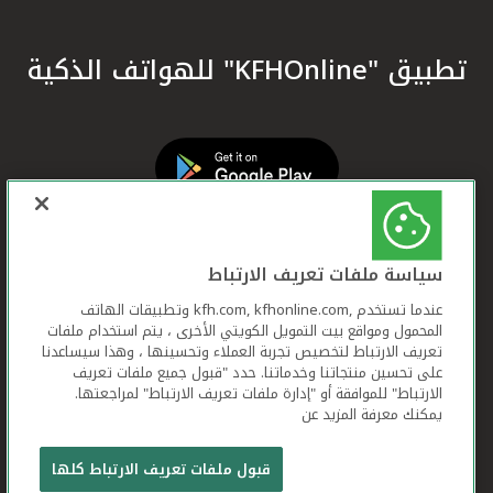
تطبيق "KFHOnline" للهواتف الذكية
سياسة ملفات تعريف الارتباط
عندما تستخدم ,kfh.com, kfhonline.com وتطبيقات الهاتف
المحمول ومواقع بيت التمويل الكويتي الأخرى ، يتم استخدام ملفات
تعريف الارتباط لتخصيص تجربة العملاء وتحسينها ، وهذا سيساعدنا
على تحسين منتجاتنا وخدماتنا. حدد "قبول جميع ملفات تعريف
الارتباط" للموافقة أو "إدارة ملفات تعريف الارتباط" لمراجعتها.
يمكنك معرفة المزيد عن
بيت التمويل الكويتي جميع الحقوق محفوظة © 2026
قبول ملفات تعريف الارتباط كلها