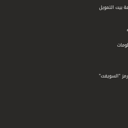
ة بيت التمويل
ومات
ورمز "السويفت"