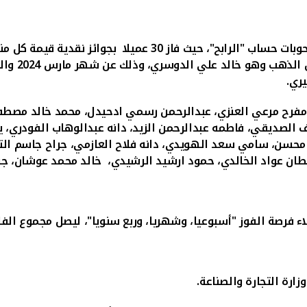
ات حساب "الرابح"، حيث فاز 30
عميلا
بجوائز نقدية قيمة كل منها 1500 دينار 
خالد علي الدوسري
، وذلك عن شهر مارس 2024
ري.
مفرح مرعي العنزي، عبدالرحمن رسمي ادحيدل، محمد خالد مصطف
ف الصديقي،
فاطمه عبدالرحمن الزيد، دانه عبدالوهاب الفودري، 
سن، سامي سعد الهويدي، دانه فلاح العازمي، جراح جاسم الترك
ان عواد الخالدي، حمود ارشيد الرشيدي، خالد محمد عوشان، جوا
ة الفوز "أسبوعيا، وشهريا، وربع سنويا"، ليصل مجموع الفائزين خلال
رة التجارة والصناعة.