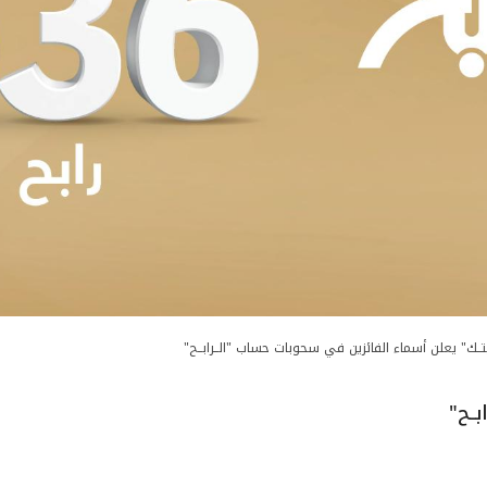
تــك" يعلن أسماء الفائزين في سحوبات حساب "الــرابــح"
ــح"