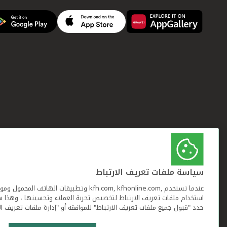
سياسة ملفات تعريف الارتباط
عندما تستخدم ,kfh.com, kfhonline.com وتطبيقات ا
استخدام ملفات تعريف الارتباط لتخصيص تجربة العملاء وتحسينها ، وهذا س
حدد "قبول جميع ملفات تعريف الارتباط" للموافقة أو "إدارة ملفات تعريف ال