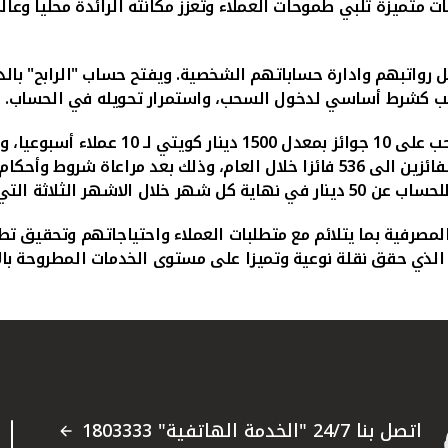
ت متميزة تلبي طموحات العملاء وتعزز مكانته الرائدة محليا وع
 رواتبهم وادارة حساباتهم الشخصية. ويفتح حساب "الرابح" بالدين
لراتب كشرط أساسي لدخول السحب، واستمرار تحويله في الحساب.
لتي تسبق عملية السحب.
لمصرفية بما يتلائم مع متطلبات العملاء واحتياجاتهم وتحقيق 
لذي حقق نقلة نوعية وتميزا على مستوى الخدمات المطروحة بال
اتصل بنا 24/7 "الخدمة الهاتفية" 1803333