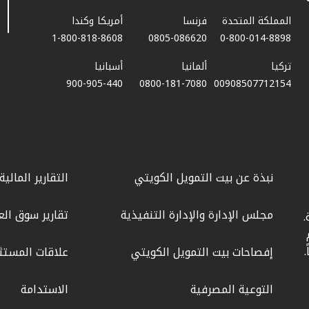
المملكة المتحدة
فرنسا
أمريكا وكندا
1-800-818-8608
0805-086620
0-800-014-8898
تركيا
ألمانيا
أسبانيا
900-905-440
0800-181-7080
00908507712154​
نبذة عن بيت التمويل الكويتي
التقارير المالية
مجلس الإدارة والإدارة التنفيذية
تقارير سوق الع
.
ليوم
إفصاحات بيت التمويل الكويتي
علاقات المستث
التوعية المصرفية
الاستدامة