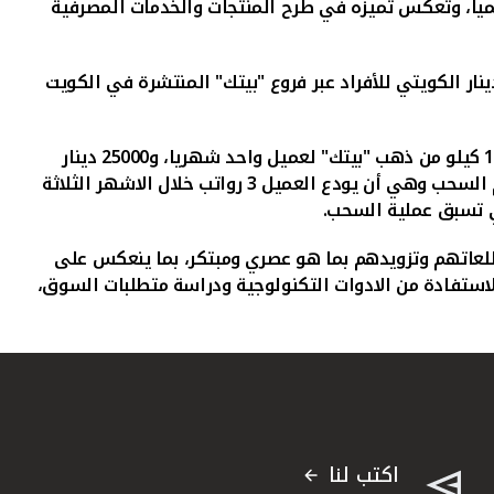
الميا، وتعكس تميزه في طرح المنتجات والخدمات المصرفية
ار الكويتي للأفراد
عبر فروع "بيتك" المنتشرة في الكويت
وفيما يتعلق بشروط وأحكام الجوائز والسحب، تتم عملية السحب على 10 جوائز بمعدل 1500 دينار كويتي لـ 10 عملاء أسبوعيا، و1 كيلو من ذهب "بيتك" لعميل واحد شهريا، و25000 دينار
كويتي لعميل واحد كل ربع سنة، وبذلك يصل مجموع العملاء الفائزين الى 536 فائزا خلال العام، وذلك بعد مراعاة شروط وأحكام السحب وهي أن يودع العميل 3 رواتب خلال الاشهر الثلاثة
تطلعاتهم وتزويدهم بما هو عصري ومبتكر، بما ينعكس على
استفادة من الادوات التكنولوجية ودراسة متطلبات السوق،
اكتب لنا