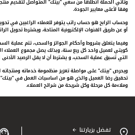
وتأتي الحملة انطلاقا من سعي "بيتك" المتواصل لتقديم منتجا
وفقا لأعلى معايير الجودة.
وحساب الرابح هو حساب راتب يتوفر للعملاء الراغبين في تحويل
أو عن طريق القنوات الإلكترونية المتاحة، ويشترط تحويل ا
التي تسبق عملية السحب، و يشترط أن لا يقل الرصيد الأدنى للحساب عن 50 دينار في نهاية كل شهر خلال الاشهر الثلاثة ا
ويحرص "بيتك" على مواصلة تعزيز منظمومة خدماته ومنتجاته ا
تحقيق رضا العميل والذي هو من اساسيات العمل في "بيتك" ا
وملاءمة كل مرحلة وكل شريحة من شرائح العملاء.
تفضل بزيارتنا