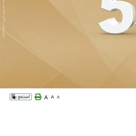
A
A
استمع
A