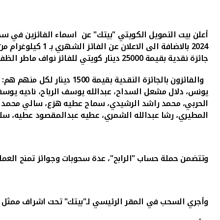
أعلن بيت التمويل الكويتي "بيتك" عن
اسماء الفائزين في سحوب
2024 بالاضافة الى الاعلان عن الفائز الشهري بـ 1 كيلوغرام من الذهب وهو
جائزة نقدية بقيمة
25000
دينار كويتي للفائز نواف ماطر الظفي
والفائزون بالجائزة النقدية بقيمة 1500 دينار لكل منهم هم
:
يونس، دلال مشعل السداح، عبدالله يوسف الرباح، ناديه يوس
الحربي، محمد راشد الرشيدي، سماح عطيه هزع، سالي محمد مح
المطيري، رشا عبدالله الشمري، عطيه عبدالمقصود عطيه، سلط
وتتضمن حملة حساب "الرابح"، عدة سحوبات وجوائز تمنح العملاء فرص
وأجري السحب في المقر الرئيسي لـ"بيتك" تحت اشراف ممثل وزا