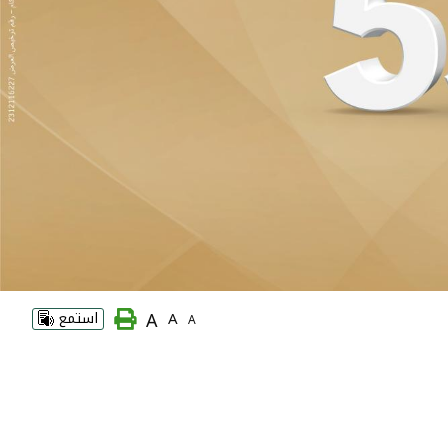
A
A
استمع
A