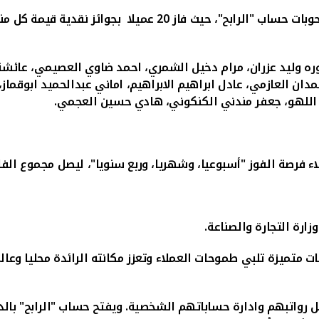
بات حساب "الرابح"، حيث فاز
20
عميلا
بجوائز نقدية قيمة كل منها 1500 دينار 
ره وليد عزران، مرام دخيل الشمري، احمد ضاوي العصيمي، عائشة
دان العازمي، عادل ابراهيم الابراهيم، اماني عبدالحميد ابوقماز
 اللهو، جعفر مندني الكنكوني، هادي حسين العجمي.
ة الفوز "أسبوعيا، وشهريا، وربع سنويا"، ليصل مجموع الفائزين خلال
رة التجارة والصناعة.
ت متميزة تلبي طموحات العملاء وتعزز مكانته الرائدة محليا وع
 رواتبهم وادارة حساباتهم الشخصية. ويفتح حساب "الرابح" بالدين