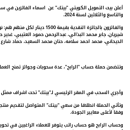
أعلن بيت التمويل الكويتي "بيتك" عن
اسماء الفائزين في سحو
والتاسع والثلاثين لسنة 2024.
والفائزون بالجائزة النقدية بقيمة 1500 دينار لكل منهم هم
:
نو
شيريان، جابر محمد البذالي، عبدالرحمن حمود العتيبي، غدير حم
الديحاني، محمد احمد سلامه، حنان محمد السعيد، حماد شارع
وتتضمن حملة حساب "الرابح"، عدة سحوبات وجوائز تمنح العملاء فرص
وأجري السحب في المقر الرئيسي لـ"بيتك" تحت اشراف ممثل وزا
وتأتي الحملة انطلاقا من سعي "بيتك" المتواصل لتقديم منتجا
وفقا لأعلى معايير الجودة.
وحساب الرابح هو حساب راتب يتوفر للعملاء الراغبين في تحويل