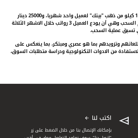
وفيما يتعلق بشروط وأحكام الجوائز والسحب، تتم عملية السحب على 10 جوائز بمعدل 1500 دينار كويتي لـ 10 عملاء أسبوعيا، و1 كيلو من ذهب "بيتك" لعميل واحد شهريا، و25000 دينار
كويتي لعميل واحد كل ربع سنة، وبذلك يصل مجموع العملاء الفائزين الى 536 فائزا خلال العام، وذلك بعد مراعاة شروط وأحكام السحب وهي أن يودع العميل 3 رواتب خلال الاشهر الثلاثة
تطلعاتهم وتزويدهم بما هو عصري ومبتكر، بما ينعكس على
استفادة من الادوات التكنولوجية ودراسة متطلبات السوق،
اكتب لنا
بإمكانك الإتصال بنا من خلال الضغط على زر
"اتصل بنا". سوف نعاود التواصل معك في أقرب