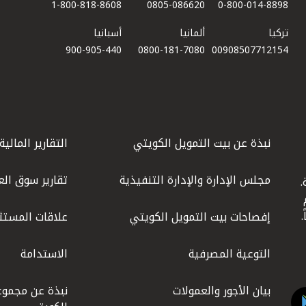
1-800-818-8608
0805-086620
0-800-014-8898
تركيا
ألمانيا
أسبانيا
900-905-440
0800-181-7080
00908507712154​
نبذة عن بيت التمويل الكويتي
التقارير المالية
مجلس الإدارة والإدارة التنفيذية
تقارير سوق الع
.
ليوم
إفصاحات بيت التمويل الكويتي
علاقات المستث
التوعية المصرفية
الاستدامة
بيان الأجور والعمولات
نبذة عن مجموع