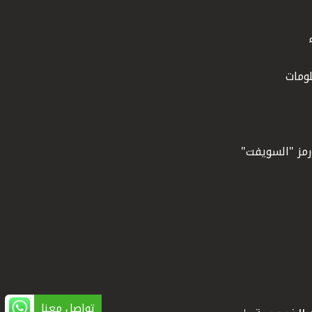
ومات
ورمز "السويفت"
تواصل معنا