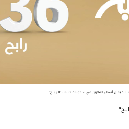
تــك" يعلن أسماء الفائزين في سحوبات حساب "الــرابــح"
ــح"