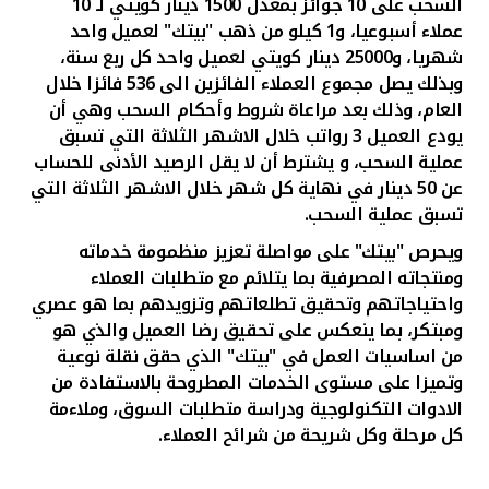
السحب على 10 جوائز بمعدل 1500 دينار كويتي لـ 10
عملاء أسبوعيا، و1 كيلو من ذهب "بيتك" لعميل واحد
شهريا، و25000 دينار كويتي لعميل واحد كل ربع سنة،
وبذلك يصل مجموع العملاء الفائزين الى 536 فائزا خلال
العام، وذلك بعد مراعاة شروط وأحكام السحب وهي أن
يودع العميل 3 رواتب خلال الاشهر الثلاثة التي تسبق
عملية السحب، و يشترط أن لا يقل الرصيد الأدنى للحساب
عن 50 دينار في نهاية كل شهر خلال الاشهر الثلاثة التي
تسبق عملية السحب.
ويحرص "بيتك" على مواصلة تعزيز منظمومة خدماته
ومنتجاته المصرفية بما يتلائم مع متطلبات العملاء
واحتياجاتهم وتحقيق تطلعاتهم وتزويدهم بما هو عصري
ومبتكر، بما ينعكس على تحقيق رضا العميل والذي هو
من اساسيات العمل في "بيتك" الذي حقق نقلة نوعية
وتميزا على مستوى الخدمات المطروحة بالاستفادة من
الادوات التكنولوجية ودراسة متطلبات السوق، وملاءمة
كل مرحلة وكل شريحة من شرائح العملاء.