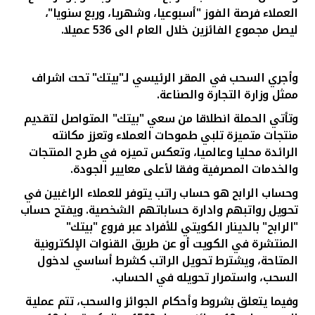
تركيا
العملاء فرصة الفوز "أسبوعيا، وشهريا، وربع سنويا"،
ليصل مجموع الفائزين خلال العام الى 536 عميلا.
مصر
وأجري السحب في المقر الرئيسي لـ"بيتك" تحت اشراف
المملكة المتحدة
ممثل وزارة التجارة والصناعة.
وتأتي الحملة انطلاقا من سعي "بيتك" المتواصل لتقديم
مملكة البحرين
منتجات متميزة تلبي طموحات العملاء وتعزز مكانته
الرائدة محليا وعالميا، وتعكس تميزه في طرح المنتجات
والخدمات المصرفية وفقا لأعلى معايير الجودة.
وحساب الرابح هو حساب راتب يتوفر للعملاء الراغبين في
تحويل رواتبهم وادارة حساباتهم الشخصية. ويفتح حساب
"الرابح" بالدينار الكويتي للأفراد
عبر فروع "بيتك"
المنتشرة في الكويت أو عن طريق القنوات الإلكترونية
المتاحة، ويشترط تحويل الراتب كشرط أساسي لدخول
السحب، واستمرار تحويله في الحساب.
وفيما يتعلق بشروط وأحكام الجوائز والسحب، تتم عملية