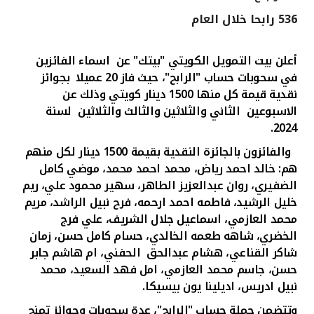
536 رابحا خلال العام
القنوات المصرفية
أعلن بيت التمويل الكويتي "بيتك" عن
اسماء الفائزين
أدوات وخدمات
في سحوبات حساب "الرابح"، حيث فاز
20
عميلا
بجوائز
نقدية قيمة كل منها 1500 دينار كويتي
وذلك عن
خدمات ما بعد البيع
الاسبوعين
الثاني والثلاثين والثالث والثلاثين لسنة
.
2024
والفائزون بالجائزة النقدية بقيمة 1500 دينار لكل منهم
اتصل بنا
هم
:
خالد احمد رياض، محمد احمد محمد، موضي كامل
الضفيري، روان عبدالعزيز الطاهر، سهير محمود علي، ريم
مواقع الفروع وأجهزة الصرف الآلي
خليل الرشيد، فاطمه احمد ارحمه، فرح نبيل الراشد، مريم
محمد العازمي، اسماعيل جلال الشريف، علي فرج
ألمانيا
الخضري، شاهه طعمه الخالدي، حسام كامل حسن، زمان
شاكر القناعي، هشام عبدالحق الحف
ن
ي، ام هاشم جابر
حسن، جاسم محمد العازمي، امل فهد السعيد، محمد
ماليزيا
نبيل ادريس، اديلينا يون بيسيكا.
وتتضمن حملة حساب "الرابح"، عدة سحوبات وجوائز تمنح