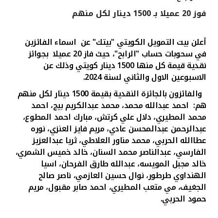
فوز 20 عميلا بـ 1500 دينار لكل منهم
القنوات المصرفية
أعلن بيت التمويل الكويتي "بيتك" عن
اسماء الفائزين
أدوات وخدمات
في
سحوبات
حساب "الرابح"، حيث فاز
20
عميلا
بجوائز
نقدية قيمة كل منها 1500 دينار كويتي
وذلك عن
خدمات ما بعد البيع
الاسبوعين الاول والثاني
لسنة 2024.
والفائزون بالجائزة النقدية بقيمة 1500 دينار لكل منهم
هم:
احمد عبدالله محمد، محمد عبدالكريم بيج، احمد
اتصل بنا
محمد المطيري، دلال علي كرتش، مبارك احمد المطوع،
عبدالرحمن عبدالمحسن عادي، مريم فايز العنزي، نوره
مواقع الفروع وأجهزة الصرف الآلي
عطاالله الحربي، محمد مناور العلاطي، ثريا عبدالعزيز
الفارسي، عبدالناصر محمد السنان، خالد خميس الشمري،
ألمانيا
خالد مجبل المويسه، عبدالله طارق الفرحان، اسيا
الهنداوي طرطور، نوال حسين العازمي، ناصر صالح
الجغيف، مي متعب المطيري، احمد صابر مقبول، مريم
ماليزيا
حمود الحربي.