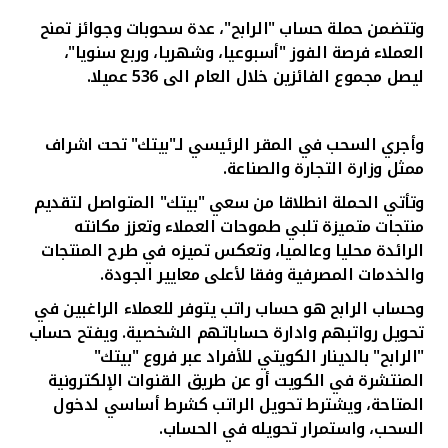
تركيا
وتتضمن حملة حساب "الرابح"، عدة سحوبات وجوائز تمنح
العملاء فرصة الفوز "أسبوعيا، وشهريا، وربع سنويا"،
مصر
ليصل مجموع الفائزين خلال العام الى 536 عميلا.
المملكة المتحدة
وأجري السحب في المقر الرئيسي لـ"بيتك" تحت اشراف
ممثل وزارة التجارة والصناعة.
مملكة البحرين
وتأتي الحملة انطلاقا من سعي "بيتك" المتواصل لتقديم
منتجات متميزة تلبي طموحات العملاء وتعزز مكانته
الرائدة محليا وعالميا، وتعكس تميزه في طرح المنتجات
والخدمات المصرفية وفقا لأعلى معايير الجودة.
وحساب الرابح هو حساب راتب يتوفر للعملاء الراغبين في
تحويل رواتبهم وادارة حساباتهم الشخصية. ويفتح حساب
"الرابح" بالدينار الكويتي للأفراد
عبر فروع "بيتك"
المنتشرة في الكويت أو عن طريق القنوات الإلكترونية
المتاحة، ويشترط تحويل الراتب كشرط أساسي لدخول
السحب، واستمرار تحويله في الحساب.