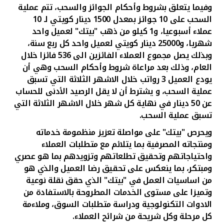
وفيما يتعلق بشروط وأحكام الجوائز والسحب، تتم عملية
السحب على 10 جوائز بمعدل 1500 دينار كويتي لـ 10
عملاء أسبوعيا، و1 كيلو من ذهب "بيتك" لعميل واحد
شهريا، و25000 دينار كويتي لعميل واحد كل ربع سنة،
وبذلك يصل مجموع العملاء الفائزين الى 536 فائزا خلال
العام، وذلك بعد مراعاة شروط وأحكام السحب وهي أن
يودع العميل 3 رواتب خلال الاشهر الثلاثة التي تسبق
عملية السحب، و يشترط أن لا يقل الرصيد الأدنى للحساب
عن 50 دينار في نهاية كل شهر خلال الاشهر الثلاثة التي
تسبق عملية السحب.
ويحرص "بيتك" على مواصلة تعزيز منظمومة خدماته
ومنتجاته المصرفية بما يتلائم مع متطلبات العملاء
واحتياجاتهم وتحقيق تطلعاتهم وتزويدهم بما هو عصري
ومبتكر، بما ينعكس على تحقيق رضا العميل والذي هو
من اساسيات العمل في "بيتك" الذي حقق نقلة نوعية
وتميزا على مستوى الخدمات المطروحة بالاستفادة من
الادوات التكنولوجية ودراسة متطلبات السوق، وملاءمة
كل مرحلة وكل شريحة من شرائح العملاء.