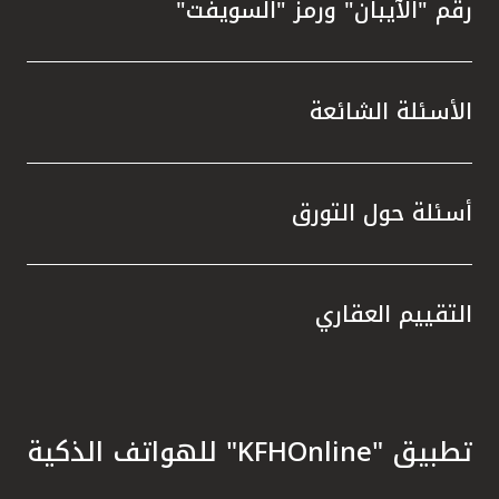
رقم "الآيبان" ورمز "السويفت"
الأسئلة الشائعة
أسئلة حول التورق
التقييم العقاري
تطبيق "KFHOnline" للهواتف الذكية