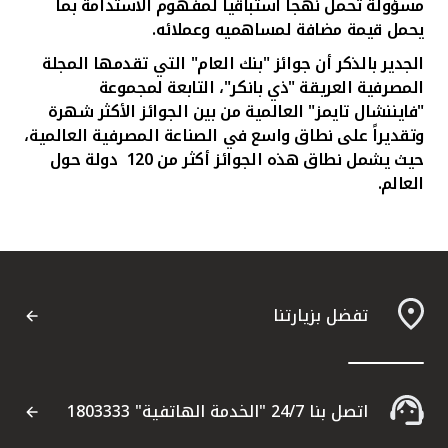
مسؤولة تحمل نهجا استباقيا لمفهوم الاستدامة بما
يحمل قيمة مضافة لمساهميه وعملائه.
الجدير بالذكر أن جوائز "بنك العام" التي تقدمها المجلة
المصرفية العريقة "ذي بانكر"، التابعة لمجموعة
"فايننشال تايمز" العالمية من بين الجوائز الأكثر شهرة
وتقديراً على نطاق واسع في الصناعة المصرفية العالمية،
حيث يشمل نطاق هذه الجوائز
أكثر من
120
دولة حول
العالم.
تفضل بزيارتنا
اتصل بنا 24/7 "الخدمة الهاتفية" 1803333