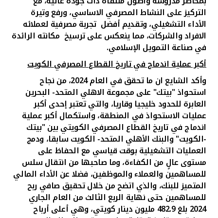
بمخاطر مدروسة وأصول منتقاة ذات جودة عالية، مع
التركيز على النشاط المصرفي الاساسي، ورفع وتيرة
الأداء التشغيلي، وتقديم أفضل تجربة مصرفية لعملائه
الافراد والشركات، مما ينعكس على ترسيخ مكانته الرائدة
في صناعة التمويل الإسلامي.
أكبر عملية اندماج في تاريخ القطاع المصرفي الكويت
وأكد الشايع ان ما تحقق في العام 2024، من نجاح
استحواذ "بيتك" على مجموعة الاهلي المتحد- البحرين
العابرة للحدود خليجيا وقاريا، والتي تعتبر إحدى أكبر
عمليات الاستحواذ في المنطقة، واستكمال أكبر عملية
اندماج في تاريخ القطاع المصرفي الكويتي بين "بيتك
-الكويت" والبنك الأهلي المتحد- الكويت سابقا، ودمج
العمليات التشغيلية بوقت قياسي مع الحفاظ على
مستوى عالٍ من الكفاءة، وما صاحبها من انتقال سلس
للمساهمين والعملاء والموظفين، فضلا عن الأداء المالي
المتميز للبنك، والذي اتضح من خلال تحقيق صافي ربح
للمساهمين حتى نهاية الربع الثالث من العام الجاري
2024 بلغ 482.9 مليون دينار كويتي، وهي أعلى أرباح