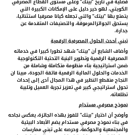
فصلية في تاريخ "بيتك" وعلى مستوى القطاع المصرفي
الكويتي، لهو خير دليل على الإمكانات الكبيرة التي
يتمتع بها "بيتك" والتي تجعله كيانا مصرفيا استثنائيا،
يستحق الجوائزالمرموقة، والتصنيفات المتقدمة عن
جدارة.
تبني أحدث الحلول المصرفية الرقمية
وأضاف الشايع
أن "بيتك" شهد تطورا كبيرا في خدماته
المصرفية الرقمية وتطوير البنية التحتية التكنولوجية
ضمن استراتيجية بناء منظومة متكاملة وشاملة من
الخدمات والحلول المالية الرقمية فائقة الجودة، مبينا ان
النجاح منقطع النظير في هذا المجال أدى إلى إحداث
تحول استراتيجي كبير في تعزيز تجربة العميل وتلبية
تطلعاته.
نموذج مصرفي مستدام
وأوضح أن اختيار "بيتك" للفوز بهذه الجائزة، يعكس نجاحه
في بناء نموذج مصرفي مستدام يضم الأبعاد البيئية
والمجتمعية والحوكمة، وحرصه على تبني ممارسات