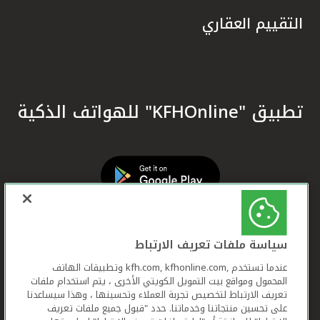
التقييم العقاري
تطبيق "KFHOnline" للهواتف الذكية
سياسة ملفات تعريف الارتباط
عندما تستخدم ,kfh.com, kfhonline.com وتطبيقات الهاتف
المحمول ومواقع بيت التمويل الكويتي الأخرى ، يتم استخدام ملفات
تعريف الارتباط لتخصيص تجربة العملاء وتحسينها ، وهذا سيساعدنا
على تحسين منتجاتنا وخدماتنا. حدد "قبول جميع ملفات تعريف