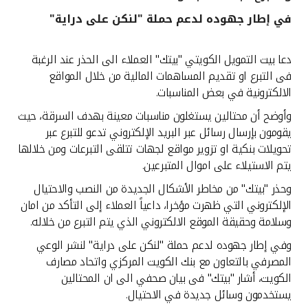
في إطار جهوده لدعم حملة "لنكن على دراية"
القنوات المصرفية
دعا بيت التمويل الكويتي "بيتك" العملاء الى الحذر عند الرغبة
أدوات وخدمات
فى التبرع او تقديم المساهمات المالية من خلال المواقع
الالكترونية في بعض المناسبات.
خدمات ما بعد البيع
وأوضح أن محتالين يستغلون مناسبات معينة بهدف السرقة، حيث
يقومون بإرسال رسائل عبر البريد الإلكتروني تدعو للتبرع عبر
تحويلات بنكية او تزوير مواقع لجهات تتلقى التبرعات ومن خلالها
اتصل بنا
يتم الاستيلاء على اموال المتبرعين.
وحذر "بيتك" من مخاطر الأشكال الجديدة من النصب والاحتيال
مواقع الفروع وأجهزة الصرف الآلي
الإلكتروني التي ظهرت مؤخرا، داعياً العملاء إلى التأكد من امان
وسلامة وحقيقة الموقع الالكتروني الذي يتم التبرع من خلاله.
ألمانيا
وفي إطار جهوده لدعم حملة "لنكن على دراية" لنشر الوعي
المصرفي بالتعاون مع بنك الكويت المركزي واتحاد مصارف
ماليزيا
الكويت، أشار "بيتك" فى بيان صحفي الى ان المحتالين
يستخدمون وسائل جديدة في الاحتيال.