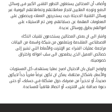
تركيا
وأضاف أن المحتالين يستغلون التطور التقنى الكبير فى وسائل
الدفع وتوجه الملايين لانجاز معاملاتهم وتعاملاتهم اليومية عبر
مصر
وسائل التقنية الحديثة حيث يستدرجون العملاء ويحصلون على
المعلومات المهمة عن حساباتهم، ومن ثم الاستيلاء على
اموالهم بطرق ووسائل عديدة.
المملكة المتحدة
واشار الى ان بعض المحتالين يستخدمون تقنيات الذكاء
الاصطناعي المتقدمة ويتعلمون من شبكة واسعة من البيانات
مملكة البحرين
مراجعة عمليات الشراء عبر الإنترنت والأنماط التي تشير إلى
خصائص العميل الذى يطمحون الى سلب امواله واختراق
خصوصيته.
واوضح البيان بان الاحتيال اصبح عمليا يستهدف كل المستويات
والأعمار، باشكال مختلفة، يمكن ان تكون عرضاً مغرياً جداً لايكون
صحيحاً، أو تحذيراً من مصرفك حول مشكلة في حسابك، أو حتى
دعوة صداقة على الانترنت، أو اتصالا هاتفياً للمساعدة.