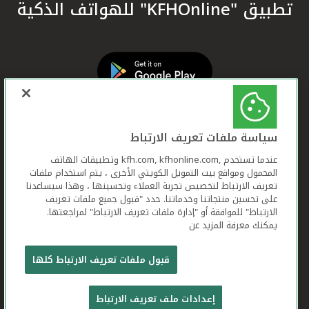
تطبيق "KFHOnline" للهواتف الذكية
سياسة ملفات تعريف الارتباط
عندما تستخدم ,kfh.com, kfhonline.com وتطبيقات الهاتف
المحمول ومواقع بيت التمويل الكويتي الأخرى ، يتم استخدام ملفات
تعريف الارتباط لتخصيص تجربة العملاء وتحسينها ، وهذا سيساعدنا
على تحسين منتجاتنا وخدماتنا. حدد "قبول جميع ملفات تعريف
الارتباط" للموافقة أو "إدارة ملفات تعريف الارتباط" لمراجعتها.
يمكنك معرفة المزيد عن
بيت التمويل الكويتي جميع الحقوق محفوظة © 2026
قبول ملفات تعريف الارتباط كلها
شروط وأحكام استخدام الموقع الإلكتروني
ملفات
إعدادات ملف تعريف الارتباط
تعريف الارتباط
بيان الخصوصية