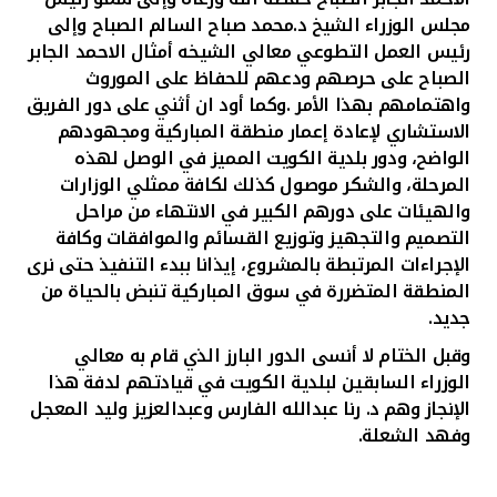
مجلس الوزراء الشيخ د.محمد صباح السالم الصباح وإلى
رئيس العمل التطوعي معالي الشيخه أمثال الاحمد الجابر
الصباح
على حرصهم ودعهم للحفاظ على الموروث
واهتمامهم بهذا الأمر
.
وكما أود ان أثني على دور الفريق
الاستشاري لإعادة إعمار منطقة المباركية ومجهودهم
الواضح، ودور بلدية الكويت المميز في الوصل لهذه
المرحلة، والشكر موصول كذلك لكافة ممثلي الوزارات
والهيئات على دورهم الكبير في الانتهاء من مراحل
التصميم والتجهيز وتوزيع القسائم والموافقات وكافة
الإجراءات المرتبطة بالمشروع، إيذانا ببدء التنفيذ حتى نرى
المنطقة المتضررة في سوق المباركية تنبض بالحياة من
جديد
.
وقبل الختام لا أنسى الدور البارز الذي قام به معالي
الوزراء السابقين لبلدية الكويت في قيادتهم لدفة هذا
الإنجاز وهم د. رنا عبدالله الفارس وعبدالعزيز وليد المعجل
وفهد الشعلة.