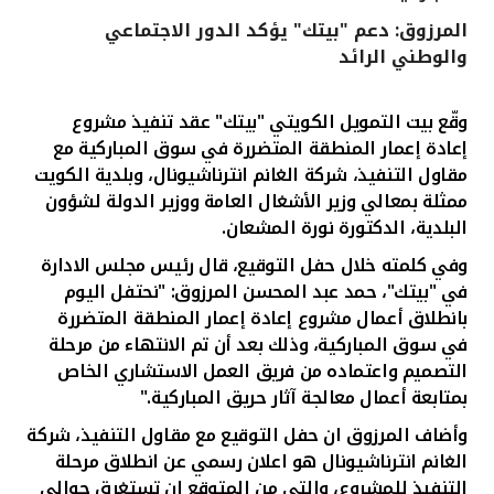
المرزوق: دعم "بيتك" يؤكد الدور الاجتماعي
القنوات المصرفية
والوطني الرائد
أدوات وخدمات
وقّع
بيت التمويل الكويتي "بيتك"
عقد تنفيذ مشروع
إعادة إعمار المنطقة المتضررة في سوق المباركية مع
خدمات ما بعد البيع
مقاول التنفيذ، شركة الغانم انترناشيونال، وبلدية الكويت
ممثلة بمعالي وزير الأشغال العامة ووزير الدولة لشؤون
البلدية، الدكتورة نورة المشعان.
اتصل بنا
وفي كلمته خلال حفل التوقيع، قال رئيس مجلس الادارة
في "بيتك"، حمد عبد المحسن المرزوق: "نحتفل
اليوم
مواقع الفروع وأجهزة الصرف الآلي
بانطلاق أعمال مشروع إعادة إعمار المنطقة المتضررة
في سوق المباركية، وذلك بعد أن تم الانتهاء من مرحلة
ألمانيا
التصميم واعتماده من فريق العمل الاستشاري الخاص
بمتابعة أعمال معالجة آثار حريق المباركية."
ماليزيا
وأضاف المرزوق ان حفل التوقيع مع مقاول التنفيذ،
شركة
الغانم انترناشيونال هو اعلان رسمي عن انطلاق مرحلة
التنفيذ للمشروع، والتي من المتوقع ان تستغرق حوالي