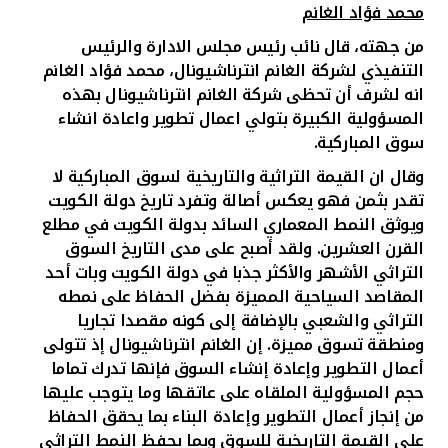
محمد فؤاد الغانم
من جهته، قال نائب رئيس مجلس الادارة والرئيس
التنفيذي لشركة الغانم انترناشيونال، محمد فؤاد الغانم
انه لشرف أن تحظى شركة الغانم انترناشيونال بهذه
المسؤولية الكبيرة بتولي اعمال تطوير واعادة انشاء
سوق المباركية.
وقال ان القيمة التراثية والتاريخية لسوق المباركية لا
تقدر بثمن فهو يعكس أصالة وتفرد تاريخ دولة الكويت
ويوثق النمط المعماري السائد بدولة الكويت في مطلع
القرن العشرين. ولقد أصبح على مدى التاريخ السوق
التراثي الأشهر والأكثر جذبا في دولة الكويت وبات أحد
المقاصد السياحية المميزة بفضل الحفاظ على نمطه
التراثي والشعبي بالإضافة إلى كونه مقصدا تجاريا
ومنطقة تسوق مميزة. إن الغانم انترناشيونال إذ تتولى
أعمال التطوير وإعادة إنشاء السوق فإنها تدرك تماما
حجم المسؤولية الملقاه على عاتقها وما يتوجب عليها
من إنجاز أعمال التطوير وإعادة البناء بما يحقق الحفاظ
على القيمة التاريخية للسوق وبما يحفظ النمط التراثي