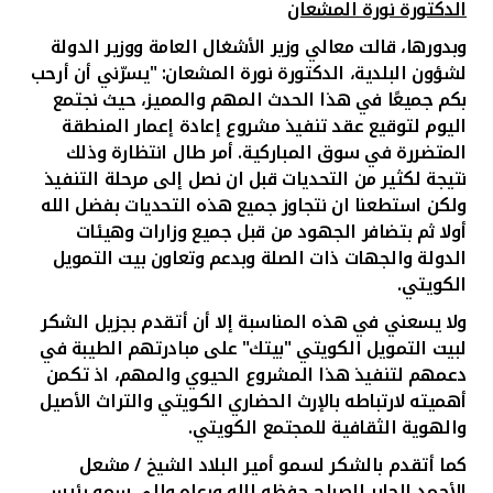
الدكتورة نورة المشعان
وبدورها، قالت معالي وزير الأشغال العامة ووزير الدولة
لشؤون البلدية، الدكتورة نورة المشعان: "يسرّني أن أرحب
بكم جميعًا في هذا الحدث المهم والمميز، حيث نجتمع
اليوم لتوقيع عقد تنفيذ مشروع إعادة إعمار المنطقة
المتضررة في سوق المباركية
.
أمر طال انتظارة وذلك
نتيجة لكثير من التحديات قبل ان نصل إلى مرحلة التنفيذ
ولكن استطعنا ان نتجاوز جميع هذه التحديات بفضل الله
أولا ثم بتضافر الجهود من قبل جميع وزارات وهيئات
الدولة والجهات ذات الصلة وبدعم وتعاون بيت التمويل
الكويتي
.
ولا يسعني في هذه المناسبة إلا أن أتقدم بجزيل الشكر
لبيت التمويل الكويتي "بيتك" على مبادرتهم الطيبة في
دعمهم لتنفيذ هذا المشروع الحيوي والمهم، اذ تكمن
أهميته لارتباطه بالإرث الحضاري الكويتي والتراث الأصيل
والهوية الثقافية للمجتمع الكويتي
.
كما أتقدم بالشكر لسمو أمير البلاد الشيخ / مشعل
الأحمد الجابر الصباح حفظه الله ورعاه وإلى سمو رئيس