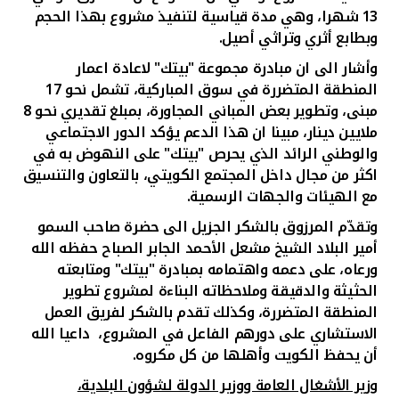
تركيا
13 شهرا، وهي مدة قياسية لتنفيذ مشروع بهذا الحجم
وبطابع أثري وتراثي أصيل.
مصر
وأشار الى ان مبادرة مجموعة "بيتك" لاعادة اعمار
المنطقة المتضررة
في سوق المباركية
، تشمل نحو 17
المملكة المتحدة
مبنى، وتطوير بعض المباني المجاورة، بمبلغ تقديري نحو 8
ملايين دينار، مبينا ان هذا الدعم يؤكد الدور الاجتماعي
مملكة البحرين
والوطني الرائد الذي يحرص "بيتك" على النهوض به في
اكثر من مجال داخل المجتمع الكويتي، بالتعاون والتنسيق
مع الهيئات والجهات الرسمية
.
وتقدّم المرزوق بالشكر الجزيل الى
حضرة صاحب السمو
أمير البلاد الشيخ مشعل الأحمد الجابر الصباح
حفظه الله
ورعاه، على دعمه واهتمامه بمبادرة "بيتك" ومتابعته
الحثيثة والدقيقة وملاحظاته البناءة لمشروع تطوير
المنطقة المتضررة، وكذلك تقدم بالشكر لفريق العمل
الاستشاري على دورهم الفاعل في المشروع، داعيا الله
أن يحفظ الكويت وأهلها من كل مكروه.
وزير الأشغال العامة ووزير الدولة لشؤون البلدية،