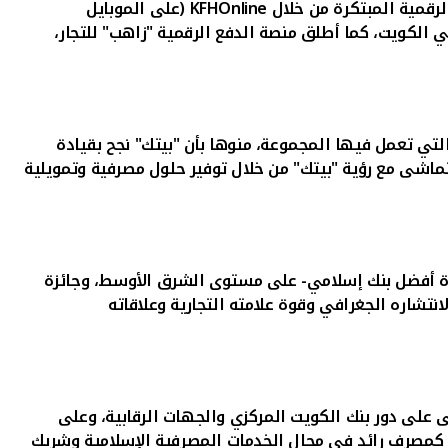
لرقمية المبتكرة من خلال
KFHOnline
(على الموبايل
ي الكويت، كما أطلق منصة الدفع الرقمية "زاهب" للتجار،
ي تعمل فيها المجموعة، منوها بأن "بيتك" نجح بقيادة
ماشى مع رؤية "بيتك" من خلال توفير حلول مصرفية وتمويلية
جائزة أفضل بنك إسلامي- على مستوى الشرق الأوسط، وجائزة
نتشاره الجغرافي وقوة علامته التجارية وعلاقاته
ى على دور بنك الكويت المركزي والجهات الرقابية، وعلى
كمصرف رائد في مجال الخدمات المصرفية الإسلامية وشريك