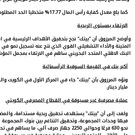
كما بلغ معدل كفاية رأس المال
17.77
% متخطيا الحد المطلوب 
الارتقاء بمستوى الربحية
وأوضح المرزوق أن "بيتك" نجح بتحقيق الأهداف الرئيسية في استر
المتينة و
الأداء التشغيلي القوي
الذي نتج عنه تسجيل نمو في ا
البنك الاهلي المتحد البحريني ساهم في الارتقاء بمجمل المؤشـ
أكبر بنك في القيمة السوقية الرأسمالية
مليار دينار.
عملية مصرفية غير مسبوقة في القطاع المصرفي الكويتي
ولفت إلى أن "بيتك" يستهدف تحقيق ربحية مستدامة، والمضي ق
نحو 630 فرعًا وحوالي 2250 جهاز صرف آلي، ما يساهم في تحقيق المزيد من الربحية