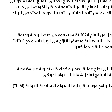
الاجتماعية مبادرة إعادة إعمار سوق المباركيّة بنحو 8 ملايين دينار، وكذلك قام "بيتك" بتلبية نداء الحملة الوطنية للغارمين وقدّم 7 ملايين دينار إضافية ليصبح اجمالي المبلغ المقدم حوالي
تلزمات الطعام للأسر المتعففة داخل الكويت، الى جانب
وسط من "ايميا فايننس" تقديرا لدوره المجتمعي الرائد.
، ان المؤشرات المالية لـ"بيتك" للربع الاول من العام 2024 أظهرت قوة من حيث الربحية وقيمة
ات التشغيلية وتحقق التنوّع في الإيرادات، ونجح "بيتك"
 مالية ونمواً كبيرا
.
ا الى نجاح عملية إصدار صكوك ذات أولوية غير مضمونة
برنامج مؤسسة إدارة السيولة الاسلامية الدولية (
IILM
)،