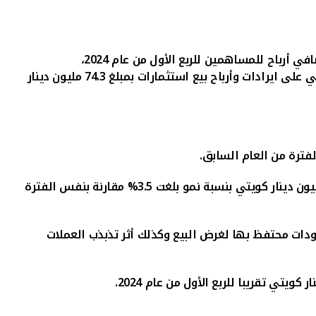
افي أرباح للمساهمين
للربع الأول من عام 2024
،
ضي
على
ايرادات
وأرباح بيع
استثمارات
بمبلغ
74.3
مليون
دينار
فترة من العام السابق.
ليصل الى 392.4 مليون دينار كويتي بنسبة نمو بلغت 3.5% مقارنة بنفس الفترة
جودات محتفظ بها لغرض البيع وكذلك أثر تذبذب العملات