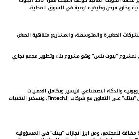
مكانة الكويت المالية كونها أصبحت مقرًا لأحد البنوك
نية وخلق فرص وظيفية نوعية في السوق المحلية.
ل الشركات الصغيرة والمتوسطة، والمشاريع متناهية الصغر،
سي لمشروع "بيوت بلس" وهو مشروع بناء وتطوير مجمع تجاري
وبوتية والذكاء الاصطناعي لتيسير وتكامل العمليات
"بيتك" على التعاون مع شركات الـ
Fintech
، وتسخير التقنيات
ضافة للمجتمع، ومن ابرز انجازات "بيتك" في المسؤولية