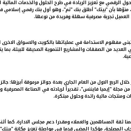
حول الرقمي مع تعزيز الريادة في طرح الحلول والخدمات المالية ا
، منوّها بأن "بيتك" أطلق بنك "تم"، وهو أول بنك رقمي إسلامي ف
ح العميل تجربة مصرفية سهلة وفريدة من نوعها.
ى مفهوم الاستدامة في عملياتها بالكويت والاسواق الاخرى الت
العديد من الصفقات والمشاريع التنموية الصديقة للبيئة، بما يت
ية.
خلال الربع الاول من العام الجاري بعدة جوائز مرموقة أبرزها: 
جلة "إيميا فايننس"، تقديراً لريادته في الصناعة المصرفية ولا
ات ومنتجات مالية رائدة وحلول مبتكرة.
منا ثقة المساهمين والعملاء ومقدرا دعم مجلس الادارة. كما أثن
اب المصلحة، مؤكدا المضي قدما في مواصلة تعزيز مكانة "بيتك"