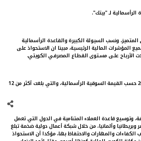
لرأسمالية لـ "بيتك".
 المتميز، ونسب السيولة الكبيرة والقاعدة الرأسمالية
يع المؤشرات المالية الرئيسية،
مبينا ان الاستحواذ على
ت الأربـاح علـى مسـتوى القطـاع المصرفـي الكويتي.
ونوّه المرزوق بأن "بيتك" جاء في المركز الأول في الكويت والرابع إقليميا ضمن قائمة أكبر البنوك في الشرق الأوسط لعام 2024 حسب القيمة السوقية الرأسمالية، والتي بلغت أكثر من 12
، وتوسيع قاعدة العملاء المتنامية في الدول التي تعمل
تلفة أبرزها الكويت والبحرين وتركيا ومصر وبريطانيا وألمانيا، من خلال شبكة أعمال دولية ضخمة تبلغ
 الكفاءات والمهارات والاحتفاظ بها، مؤكدا أن الاستحواذ