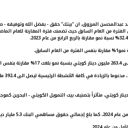
د عبدالمحسن المرزوق، ان
"
بيتك" حقق - بفضل الله وتوفيقه
- ص
الفترة من العام السابق
حيث
تضمنت
فترة
المقارنة للعام الما
نسبة
نمو مقارنة بالربع الرابع من عام 2023.
1
% مقارنة بنفس الفترة من العام السابق.
لى
263.4
مليون دينار كويتي بنسبة نمو بلغت
17
% مقارنة بنفس ال
كويتي
، متأثراً بتصنيف بيت التمويل الكويتي - البحرين كمو
 كما بلغ إجمالي
حقوق مساهمي البنك 5.3 مليار دينار كويتي تقريبا للربع الأول من عام 2024.
أول من عام 2024
.