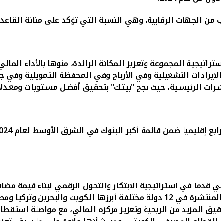
من الجهات الرقابية، وهي النسبة التي تؤكد على متانة القاعدة ا
اتيجية المجموعة وتعزيز المكانة الرائدة، منوها بالأداء المالي
لايرادات التشغيلية وفي الأرباح وفي المحفظة التمويلية وفي جم
رات الرئيسـية، حيث نجح "بيتـك" بتحقيق أفضـل مسـتويات ومعـدلا
دما في استراتيجية الابتكار والتحول الرقمي لبناء قيمة مضافة
فيها وحدات المجموعة، وتحقيق التناغم بين بنوك المجموعة المنتشرة في 12 دولة مخ
وتعزيز مركزه المالي
، مع مواصلة استقطاب