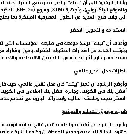
وأشار الرشود الى أن "بيتك" يواصل تميزه في استراتيجية الت
والموقع الإلكتروني)، وأجهزة (
XTM
) وفروع (
KFH-Go
) الذكية
الى جانب طرح العديد من الحلول المصرفية المبتكرة بما يمن
الاستدامة والتمويل الأخضر
وأضاف أن "بيتك" يرسخ موقعه في طليعة المؤسسات التي تتبن
وترتيب العديد من اصدارات الصكوك الخضراء، ومول وشارك في 
مستدامة، وخلق أثار إيجابية من الناحيتين الاقتصادية والاجتماع
انجازات محل تقدير عالمي
وأوضح الرشود ان تميز "بيتك" كان محل تقدير عالمي، حيث فاز 
أفضل بنك في الكويت، وجائزة أفضل بنك إسلامي في الكويت من م
الاستراتيجية وملاءته المالية ولإنجازاته البارزة في تقديم خدم
شريك موثوق للعملاء والمجتمع
وأعرب الرشود عن ثقته بمواصلة تحقيق نتائج ايجابية قوية، مث
جهود الادارة التنفذية وجميع الموظفين وكافة الشركاء وأصح