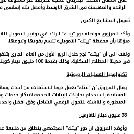
على الأهلي المتحد البحريني، عملية مصرفية غير مسبوقة في 
الرائدة والمهيمنة في الشرق الأوسط وأفضل بنك إسلامي في
تمويل المشاريع الكبرى
وأكد المرزوق مواصلة دور "بيتك" الرائد في توفيـر التمويـل ال
منوّها بأن محفظة "بيتك" التمويلية تتسم بقوتها وتنوعها.
ولفت الى أن "بيتك" نجح خلال الربع الأول من العام الجاري ب
في مدينة المطلاع السكنية، وذلك بقيمة 100 مليون دينار كويتي.
تكنولوجيا العمليات الروبوتية
وقال المرزوق أن "بيتك" يعمل دوما للاستفادة من أحدث وسائل
المساندة باستخدام تحليلات البيانات الضخمة لابتكار خدمات و
المتطورة والناشئة للتحول الرقمي الشامل وفق افضل واحدث ال
38 مليون دينار للغارمين
وأوضح المرزوق ان دور "بيتك" المجتمعي ينطلق من طبيعة عم