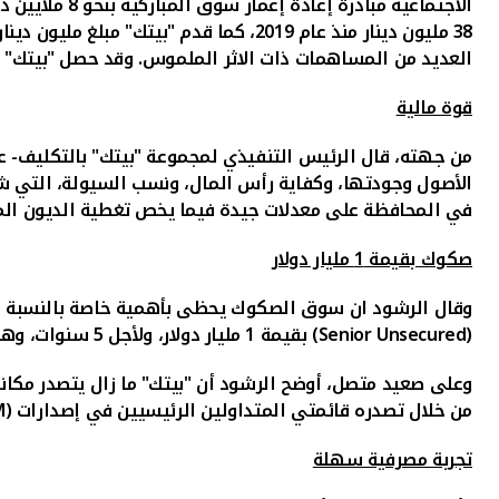
38 مليون دينار منذ عام 2019، كما قدم "بيتك" مبلغ مليون دينار إلى البنك الكويتي للطعام والإغاثة
العديد من المساهمات ذات الاثر الملموس. وقد حصل "بيتك" ع
قوة مالية
من جهته، قال
الرئيس التنفيذي لمجموعة "بيتك" بالتكليف- 
الأصول وجودتها، وكفاية رأس المال، ونسب السيولة، التي شهد
في المحافظة على معدلات جيدة فيما يخص تغطية الديون المتعث
صكوك بقيمة 1 مليار دولار
وقال الرشود ان سوق الصكوك يحظى بأهمية خاصة بالنسبة لـ"بي
(
Senior Unsecured
) بقيمة 1 مليار دولار
، ولأجل 5 سنوات، وهذا الإصدار هو الأول تحت مظلة برنامج صكوك "بيتك" بقيمة اجمالية للبرنامج تعادل 4 مليارات دولار أمريكي.
وعلى صعيد متصل، أوضح الرشود أن "بيتك" ما زال يتصدر مكانت
من خلال تصدره قائمتي المتداولين الرئيسيين في إصدارات (
M
تجربة مصرفية سهلة