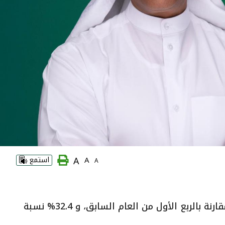
A
A
استمع
A
"بيتك" يحقق صافي أرباح للمساهمين قدرها 162.8 مليون دينار كويتي للربع الأول من 2024 بنسبة نمو 0.5% مقارنة بالربع الأول من العام السابق، و 32.4% نسبة