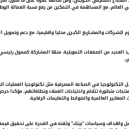
القطاع المصرفي الكويتي، ومن شأنها علاوة على ما سبق، تعزيز 
 العالم، مع المساهمة في التمكين من رفع نسبة العمالة الوط
لازم للشـركات والمشـاريع الكبـرى محليا واقليميا، مع دعم وتموي
تنفيذ العديد من الصفقات التمويلية، منها المشاركة كممول رئي
 التكنولوجيا في الصناعة المصرفية مثل تكنولوجيا العمليات الر
منتجات متطورة تتلائم واحتياجات العملاء وتطلعاتهم، مؤكدا حرص 
معايير العالمية والضوابط والتعليمات الرقابية.
ل واهداف وسياسات "بيتك" وثقته في القدرة على تحقيق قيمة م