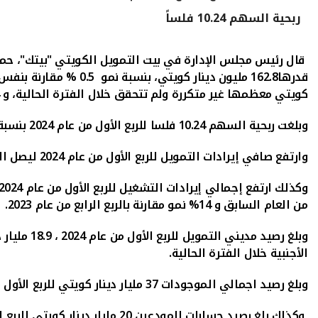
ربحية السهم 10.24 فلساً
قال رئيس مجلس الإدارة في بيت التمويل الكويتي "بيتك"، حم
قدرها
162.8
مليون دينار كويتي
،
بنسبة
نمو
0.5
%
مقارنة بنفس 
كويتي
معظمها غير متكررة و
لم
تتحقق
خلال
الفترة
الحالية، و 32.4%
وبلغت ربحية السهم
10.24
فلسا للربع الأول من عام 2024 بنسبة نمو
وارتفع صافي إيرادات التمويل للربع الأول من عام 2024
ليصل ا
وكذلك ارتفع إجمالي إيرادات التشغيل للربع الأول من عام 2024، مدعوما بالزيادة في كافة الأنشطة الرئيسية
من العام السابق و 14% نمو مقارنة بالربع الرابع من عام 2023.
وبلغ رصيد مديني التمويل للربع الأول من عام 2024 ، 18.9 مليار دينار
الأجنبية خلال الفترة الحالية.
و
بلغ
رصيد
اجمالي الموجودات
37
مليار دينار
كويتي
للربع الأول من عام 2024،
وكذلك بلغ رصيد حسابات
المودعين
20
مليار دينار كويتي
للربع ال