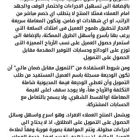
بالإضافة الى تسهيل الاجراءات واختصار الوقت والجهد
امام العملاء فمثلا المنتج لا يتطلب اي خصم مباشر من
الراتب، او اي شهادات او ضامن، وتكون المعاملة سريعة
الانجاز لتحقيق طموح العميل فى امتلاك السلعة التي
يرغب بها بأسرع وأسهل الطرق الممكنة، بالإضافة الى
استمرار حصول العميل على نسب الأرباح المميزة التى
توزع على الودائع وحسابات التوفير المقدمة مقابل
الحصول على التمويل
.
ومن شروط الاستفادة من "التمويل مقابل ضمان مالي" أن
تكون الوديعة مسجلة باسم العميل المستفيد من طلب
التمويل وأن تغطي الوديعة قيمة المديونية شاملة
التكلفة والأرباح معاً، ولا يوجد سقف اعلى لقيمة
المعاملة اوالقسط الشهري، ولا يسمح بالتعامل مع
الحسابات المشتركة
.
ويشمل المنتج العملاء الافراد، وهو اسرع واسهل وسائل
الحصول على التمويل على الاطلاق، اذ لا يحتاج الى
اجراءات مطولة، وتتم الموافقة بصورة فورية وفقاً لملاءة
العميل المالية، اذ يستهدف تقديم افضل خدمة للعملاء