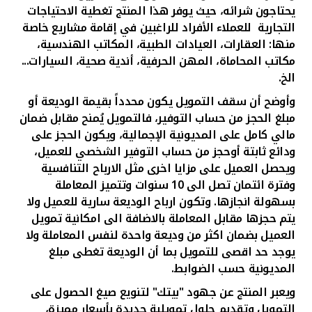
تركيا
يحتاجون شرائه، حيث يوفر هذا المنتج تغطية الاحتياجات
التجارية للعملاء الأفراد لل
راغبين في إقامة مشاريع خاصة
مصر
منها: العقارات، العيادات الطبية، المكاتب الهندسية،
مكاتب المحاماة، المهن الحرفية، أندية صحية، السيارات...
الخ.
المملكة المتحدة
وأوضح أن سقف التمويل يكون محدداً بقيمة الوديعة أو
مبلغ الحجز من حساب التوفير، فالتمويل يُمنح مقابل ضمان
مملكة البحرين
مالي كامل على المديونية الإجمالية، ويكون الحجز على
ودائع ثابتة أوحجز من حساب التوفير الشخصي للعميل،
ويحصل العميل على مزايا اخرى مثل الارباح التنافسية
وفترة
ائتمان تصل الى 10 سنوات وتتميز المعاملة
بسهولة انجازها. وتكون ارباح الوديعة سارية للعميل ولا
يتم حجزها مقابل المعاملة بالاضافة الى امكانية تمويل
العميل بضمان اكثر من وديعة واحدة لنفس المعاملة ولا
يوجد حد اقصى للتمويل بما أن الوديعة تغطى
مبلغ
المديونية
حسب الضوابط.
ويعبر المنتج عن جهود "بيتك" لتنويع صيغ الحصول على
التمويل وتقديم حلول تمويلية جديدة بأسعار مميزة،