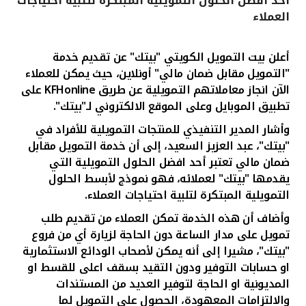
أحد أفضل الحلول التمويلية المبتكرة لتلبية احتياجات
العملاء
القنوات المصرفية
أعلن بيت التمويل الكويتي "بيتك" عن تقديم خدمة
أدوات وخدمات
"التمويل مقابل ضمان مالي" أونلاين، حيث يمكن للعملاء
الآن انجاز معاملاتهم التمويلية عن طريق
KFHonline
على
خدمات ما بعد البيع
تطبيق الموبايل وعلى الموقع الالكتروني لـ"بيتك".
وأشار المدير التنفيذي للمنتجات التمويلية للأفراد
في
"بيتك"، عبد العزيز السعيد، إلى أن خدمة
التمويل مقابل
اتصل بنا
ضمان مالي تعتبر أحد افضل الحلول التمويلية التي
يقدمها "بيتك" لعملائه، فهو نموذج لأبسط الحلول
مواقع الفروع وأجهزة الصرف الآلي
التمويلية المبتكرة
ل
تلبية احتياجات العملاء.
و
أ
ضاف أن هذه الخدمة تمكن العملاء من تقديم طلب
ألمانيا
تمويل على مدار الساعة دون الحاجة لزيارة أي من فروع
"بيتك"، مشيرا إلى أنه يمكن لأصحاب الودائع الاستثمارية
او حسابات التوفير ودون التقيد بسقف اعلى للقسط او
ماليزيا
المديونية او الحاجة لتوفير العديد من المستندات
والالتزامات المعهودة، الحصول على التمويل لما