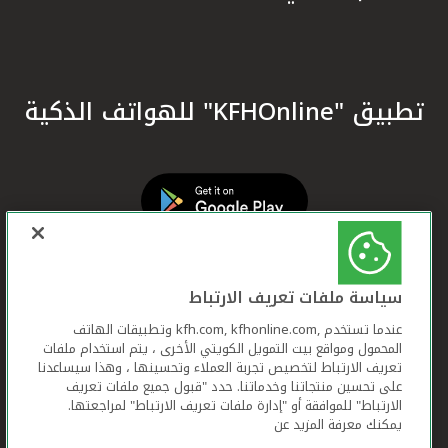
تطبيق "KFHOnline" للهواتف الذكية
سياسة ملفات تعريف الارتباط
عندما تستخدم ,kfh.com, kfhonline.com وتطبيقات الهاتف
المحمول ومواقع بيت التمويل الكويتي الأخرى ، يتم استخدام ملفات
تعريف الارتباط لتخصيص تجربة العملاء وتحسينها ، وهذا سيساعدنا
على تحسين منتجاتنا وخدماتنا. حدد "قبول جميع ملفات تعريف
الارتباط" للموافقة أو "إدارة ملفات تعريف الارتباط" لمراجعتها.
يمكنك معرفة المزيد عن