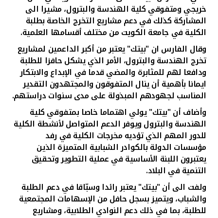
تركيا
خريجي ومتفوقي كلية الهندسة والبترول، مشيرا الى
المشاركة كذلك في دعم مشاريع التخرج الخاصة بطلبة
مصر
الكلية في جامعة الكويت من مختلف أقسامها العلمية.
وقال الفارس ان "بيتك" يعتبر من أكبر الداعمين لمشاريع
المملكة المتحدة
تخرج الهندسة والبترول، الأمر الذي يشكل حافزا للطلبة
ودافعا لهم للمثابرة والمضي قدما في الإبداع والابتكار
مملكة البحرين
ايمانا بأهمية أن ينال المتفوقون والمجتهدون التقدير
المناسب لجهودهم المبذولة على مدى سنوات دراستهم.
وأضاف أن "بيتك" يولي اهتماما خاصا بمتفوقي كلية
الهندسة والبترول ويوفر الدعم المتواصل لأنشطة الكلية
للدور المهم الذي تؤديه مخرجات الكلية في رفد
مؤسسات الدولة بالكوادر الشبابية المتميزة الذين
يعتبرون اللبنة الأساسية في عملية التطوير وتحقيق
التنمية في البلاد.
ولفت الى أن "بيتك" يعتبر رائدا وسبّاقا في دعم الطلبة
والشباب، ويتميز بسجل حافل من الإسهامات المجتمعية
للطلبة، بما في ذلك دعم النوادي الطلابية، ومشاريع