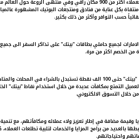
ة فنادق فيزا الفاخرة. فمع بطاقة "بيتك" فيزا
منتقاة بكل عناية من فنادق ومنتجعات البوتيك المشهورة عالميا
ئياً حسب التوافر وأكثر من ذلك بكثير.
يتك" خصم لغاية 10 بالمئة مع طيران الامارات لجميع حاملي بطاقات "بيتك" على تذا
ة من الخصم اكثر من مرة.
امكان العميل التمتع بمكافآت عديدة من خلال استخدام نقاط "بيتك" 
 خلال التسوق الالكتروني.
ايا وقيمة مضافة في إطار تعزيز ولاء عملائه ومكافأتهم، مع تنم
بطها بالعديد من برامج المزايا والخدمات لتلبية تطلعات العملاء
اتهم واحتياجاتهم.