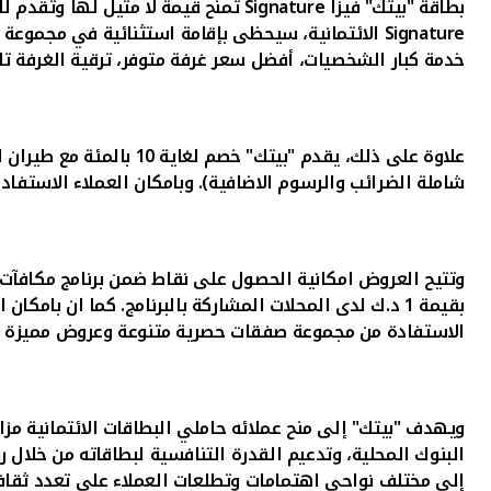
بطاقة "بيتك" فيزا
Signature
تمنح قيمة لا مثيل لها وتقدم للعملاء أكثر من 900 مكان راقي وفي منتهى الروعة حول العالم مع مجموع
Signature
الائتمانية، سيحظى بإقامة استثنائية في مجموعة 
خدمة كبار الشخصيات، أفضل سعر غرفة متوفر، ترقية الغرفة تلقا
علاوة على ذلك، يقدم "ب
شاملة الضرائب والرسوم الاضافية). وبامكان العملاء الاستفاد
وتتيح العروض امكانية
بقيمة 1 د.ك لدى المحلات المشاركة بالبرنامج. كما ان ب
الاستفادة من مجموعة صفقات حصرية متنوعة وعروض مميزة من
ويهدف "بيتك" إلى منح عملائه حاملي البطاقات الائتمانية مز
البنوك المحلية، وتدعيم القدرة التنافسية لبطاقاته من خلال ر
إلى مختلف نواحي اهتمامات وتطلعات العملاء على تعدد ثقاف