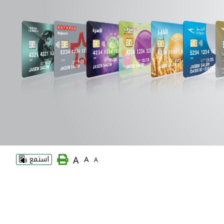
A
A
استمع
A