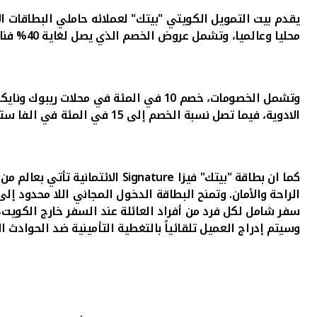
يقدم بيت التمويل الكويتي "بيتك" لعملائه حاملي البطاقات ا
محليا وعالميا، وتشمل عروض الخصم الذي يصل لغاية 40% فنادق ووجهات سياحية ومحلات أثاث وملابس ومعدات رياضية بالاضافة الى الرعاية الطبية.
وتشمل الخصومات، خصم 10 في المئة في 
الادوية، فيما تصل نسبة الخصم إلى 15 في المئة في الفا ستور للالكترونيات ، و40 في المئة لدى شركة بلاندو لعملاء الرواد والسندس والتميز والربان.
كما ان
بطاقة "بيتك" فيزا
Signature
الائتمانية تأتي بعالم م
الراحة والأمان. وتمنح البطاقة الدخول المجاني اللا محدود إلى أكثر من 1100 قاعة تشريفات في المطارات حول العالم. اضافة الى ذلك، تق
وسيتم إدراج العميل تلقائياً بالتغطية التأمينية ضد الحوادث 