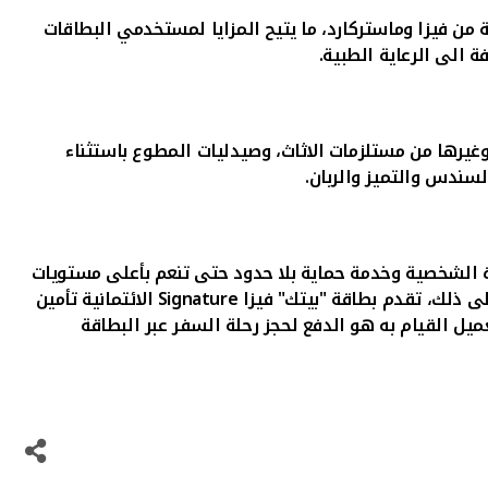
من فيزا وماستركارد، ما يتيح المزايا لمستخدمي البطاقات
المطوع وغيرها من مستلزمات الاثاث، وصيدليات المطوع باستثناء
دة الشخصية وخدمة حماية بلا حدود حتى تنعم بأعلى مستويات
Signature
الائتمانية تأمين
ع تغطية تأمين تصل حتى 500,000 دولار أمريكي. كل ما على العميل القيام به هو الدفع لحجز رحلة السفر عبر البطاقة