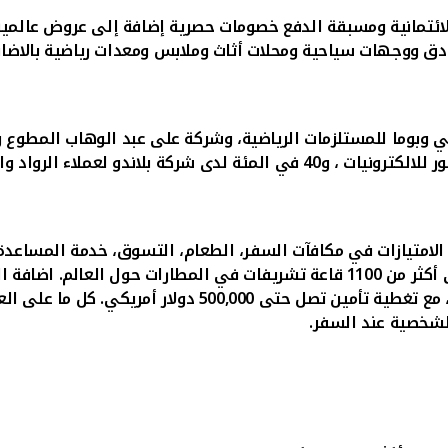
لائتمانية ومسبقة الدفع خصومات حصرية إضافة إلى عروض عالمية 
محلات ريبوك ونايكي وبوما للمستلزمات الرياضية، وشركة على عبد الوهاب 
ن الامتيازات في مكافآت السفر، الطعام، التسوق، خدمة المساع
دم بطاقة "بيتك" فيزا
سفر شامل لكل فرد من أفراد العائلة عند السفر خارج الكويت، م
الشخصية عند السفر.