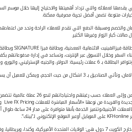
 يقدمها لعملائه والتي تزداد أهميتها والاحتياج إليها خلال موسم السفر
خيارات متنوعة تضمن أفضل تجربة مصرفية ممكنة.
ان والخصم ومسبقة الدفع التي تقدم للعملاء الراحة وتحد من اعتمادهم ع
صالات كبار الزوار وغيرها الكثير.
ومن البطاقات التي يطر
ناء السفر وخلال التسوق عبر الإنترنت، وتساعد في إدارة مدفوعاتهم بكفاء
تي، والريال السعودي، والليرة التركية.
: كما يوفر"بيتك" صناديق أمانات تحقق راحة البال والامان، وتأتي الصناديق بـ
: ويقوم "بيتك" ببيع وشراء العملات الأجن
مناسبة 
التحويل المحلية أوالعالمية ، وكذلك 
ك".
: وتغطي خدمة الاتصال الدولي المجانية خارج الكويت 7 دول، هي: الولايات المتحدة الأم