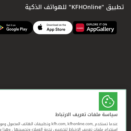
تطبيق "KFHOnline" للهواتف الذكية
سياسة ملفات تعريف الارتباط
عندما تستخدم ,kfh.com, kfhonline.com وتطبيقات ا
استخدام ملفات تعريف الارتباط لتخصيص تجربة العملاء وتحسينها ، وهذا س