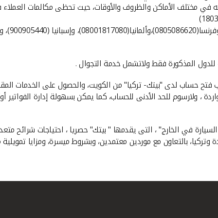
لائه في مختلف الأماكن والظروف والأوقات، حيث تحظى مكالمات العملاء ف
 للدول المذكورة فقط ولاتشمل خدمة التجوال .
تح حساب لدى "بيتك- تركيا" من الكويت، والحصول على الخدمات المقدمة
اردة ، ولارسوم للحد الأدنى للحساب، كما يمكن بسهولة إدارة الفواتير أ
ارة في الخارج" ، التى يقدمها " بيتك" حصريا ، احتياجات شرائح متعدد