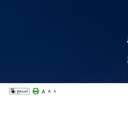
A
A
استمع
A