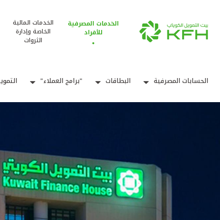
الخدمات المالية
الخدمات المصرفية
الخاصة وإدارة
للأفراد
الثروات
الحسابات المصرفية
البطاقات
"برامج العملاء"
التموي