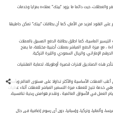
 والعطلات، حيث دائما ما يزود "بيتك" عملاءه بمزايا وخدمات
لى النقود لمزيد من الأمان، كما أن بطاقات "بيتك" تمكن حامليها
حها "بيتك" بطاقة ماستركارد وورلد إيليت، وبطاقة فيزاانفينيت الائتمانية المعدنية، وبطاقة فيزا SIGNATURE وبطاقة التيسير الماسية، كما اطلق بطاقة الدفع المسبق بالعملات
ة ، مع ميزة الدفع المباشر بعملات أجنبية مختلفة، ما يمنح
 3 اشكال من حيث الحجم، ويمكن للعميل أن يستأجر هذه الصناديق لفترات قصيرة أوطويلة، لحماية المقتنيات
بية من وإلى العملاء حسب رغبتهم واحتياجاتهم لنحو 26 عملة عالمية تتضمن أغلب العملات الأساسية والأكثر تداولا على مستوى العالم وبأسعار
، حيث أطلق "بيتك" كأول بنك في الكويت، الخدمة الرقمية الجديدة والفريدة من نوعها «الأسعار المباشرة للعملات Live FX Pricing وهي خدمة تتيح للعملاء ميزة التسعير المباشر للعملات أثناء عمليات
عمليات التحويلات بين الحسابات بالعملات الأجنبية،وتتميز الخدمة بأنها متوافرة على مدار 24 ساعة طوال أيام العمل في الأسواق العالمية ، وتقدم هوامش ربحية تنافسية،
يركية، وكندا، وبريطانيا، وفرنسا، وألمانيا، وتركيا، وإسبانيا، دون أي رسوم إضافية في حال