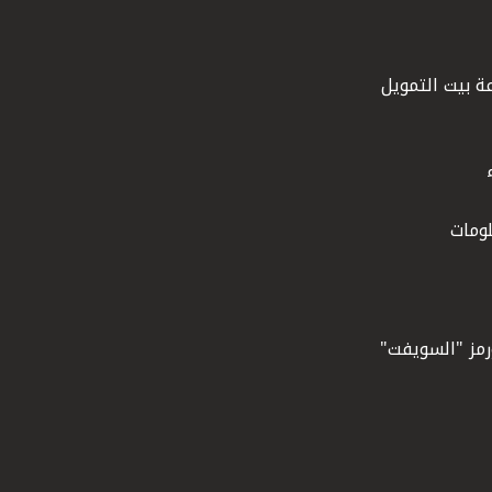
ة بيت التمويل
ومات
ورمز "السويفت"