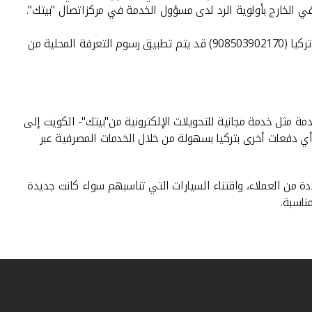
ي الخارج بأولوية الرد لدى مسؤول الخدمة في مركزاتصال "بيتك".
بالاتصال: أميركا وكندا (18008188608)، وبريطانيا (08000148898)، وفرنسا(0805086620)،وألمانيا(08001817080)، وإسبانيا (900905440)، وتركيا (908503902170) قد يتم تطبيق رسوم التعرفة المحلية من
 مثل خدمة مجانية للتحويلات الإلكترونية من"بيتك"- الكويت إلى
وأي دفعات أخرى بتركيا بسهولة من خلال الخدمات المصرفية عبر
ة من العملاء، واقتناء السيارات التي تناسبهم سواء كانت جديدة