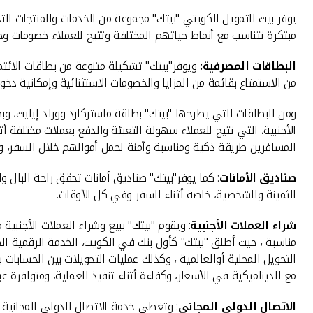
يوفر بيت التمويل الكويتي "بيتك" مجموعة من الخدمات والمنتجات التي
مبتكرة تتناسب مع أنماط حياتهم المختلفة وتتيح للعملاء خصومات و
البطاقات المصرفية:
ويوفر"بيتك" تشكيلة متنوعة من بطاقات الائتم
من الاستمتاع بقائمة من المزايا والخصومات الاستثنائية وإمكانية دخول 
الأجنبية، التي تتيح للعملاء سهولة التعبئة والدفع بعملات مختلفة أث
المسافرين طريقة ذكية ومناسبة وآمنة لحمل أموالهم خلال السفر، وتتوافر البطاقة بـ 6 عملات رئيسية: الدولار، والجنيه الإسترليني، واليورو، والدرهم الإمارا
صناديق الأمانات
الثمينة والشخصية، خاصة أثناء السفر وفي كل الأوقات.
شراء العملات الأجنبية
مع الديناميكية في الأسعار، وكفاءة أثناء تنفيذ العملية، ومتوافرة عبر KFHonline على الموبايل أوعبر الموقع الإلكتروني لـ"بيت
الاتصال الدولي المجاني