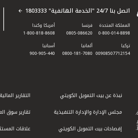
اتصل بنا 24/7 "الخدمة الهاتفية" 1803333
المملكة المتحدة
فرنسا
أمريكا وكندا
1-800-818-8608
0805-086620
0-800-014-8898
تركيا
ألمانيا
أسبانيا
900-905-440
0800-181-7080
00908507712154​
نبذة عن بيت التمويل الكويتي
التقارير المالية
مجلس الإدارة والإدارة التنفيذية
تقارير سوق الع
.
ليوم
إفصاحات بيت التمويل الكويتي
علاقات المستث