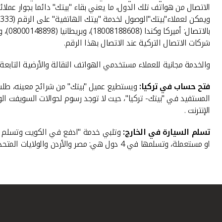
الاتصال من هواتف تلك الدول، ما يعني بقاء "بيتك" دائما بجوار عم
ويمكن لعملاء"بيتك"الوصول لخدمة "بيتك الهاتفية" على الرقم (1803333)
شركات الاتصال التركية عند الاتصال بهذا الرقم.
والخدمة مجانية للعملاء مستخدمي الهواتف النقالة والأرضية التابعة
فتح حساب في تركيا:
ويستطيع عميل "بيتك" من شرائح معينه، طلب ف
المستفيد في "بيتك- تركيا"، حيث لا توجد رسوم لحوالات السويفت الو
الإنترنت .
تسلم السيارة في الخارج:
وتلبي خدمة "ادفع في الكويت وتسلم السي
او مستعملة، وتسلمها في 4 دول هي: مصر والأردن والولايات المتحدة وتركيا، بالتعاون مع موردين معتمدين، وبشروط ميسرة، ومزايا تمويلية مناسبة.