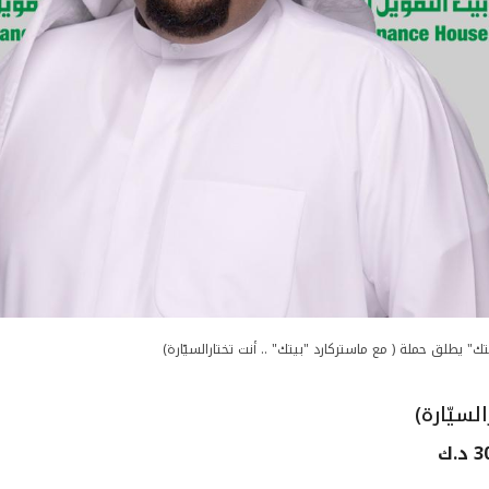
تك" يطلق حملة ( مع ماستركارد "بيتك" .. أنت تختارالسيّارة)
لسيّارة)