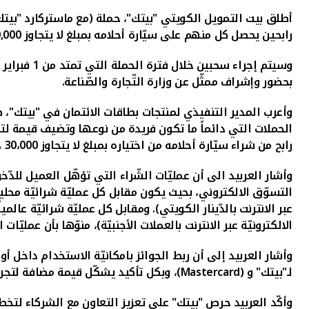
أطلق بيت التمويل الكويتي "بيتك"، حملة (مع ماستركارد "بيتك"
رابحين يحصل كل منهم على سيّارة أحلامه بمبلغ لا يتجاوز 30,000 دينار كويتي.
بحضور وإشراف ممثّل عن وزارة التّجارة والصّناعة.
وأعرب
المدير التنفيذي لمنتجات بطاقات الائتمان في "بيتك"،
ط
الحملات التي دائماً ما تكون فريدة من نوعها وتضيف قيمة لتجرب
رابح من شراء سيّارة أحلامه من اختياره بمبلغ لا يتجاوز 30،000 دينار كويتي.
وأشار العربيد الى أن عمليّات الشّراء التي تؤهّل العميل للدّخ
التسوّق الالكتروني
الالكترونيّة عبر الانترنت بالعملات الأجنبيّة)، منوّها بأن عمليّات
وأشار العربيد إلى أن ربط الجوائز بامكانيّة الاستخدام داخل
لـ"بيتك" و (
Mastercard
)،
وبكل تأكيد يشكّل قيمة مضافة لتجرب
وأكّد العربيد حرص "بيتك" على تعزيز التعاون مع الشركاء لتخ