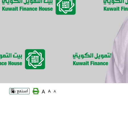
A
A
استمع
A