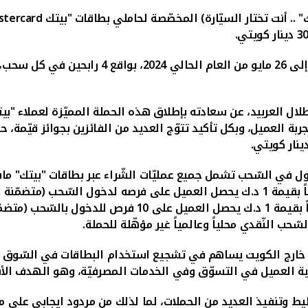
 .. أنت تختار السيّارة) المخصّصة لحاملي بطاقات "بيتك
stercard
لال العربيد، عن سعادته بإطلاق هذه الحملة المميّزة لعملاء "بي
ة العميل، وبكل تأكيد تتوّج العديد من الفائزين بجوائز قيّمة، حيث
ول في السّحب تشمل جميع عمليّات الشّراء عبر بطاقات "بيتك" ماستر
، بحيث يكون مقابل كل عمليّة شرائيّة محلياً بقيمة 1 د.ك يحصل العميل على فرصه ل
عبر الانترنت بالدّينار الكويتي). ومقابل كل عمليّة شرائيّة عالم
 السّحب النّقدي محلياً وعالمياً غير مؤهّلة للحملة.
 أو خارج الكويت يساهم في تشجيع استخدام البطاقات في السّوق ال
ة العميل في التسوّق وفي الخدمات المصرفيّة، وهو الهدف الأس
طيط وتنفيذ العديد من الحملات، لما لذلك من مردود ايجابي على 