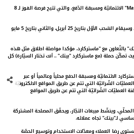
Ma
" الائتمانيّة ومسبقة الدّفع، والتي تتيح فرصة الفوز لـ 8
وسيتم إجراء سحبين خلال فترة الحملة التي تمتد من 1 فبراير إلى 26 مايو من العام الحالي 2024، بواقع 4 رابحين في كل سحب، وسيقام السّحب الأوّل بتاريخ 25 أبريل، والثاني بتاريخ 5 مايو
تك" بالتّعاون مع "ماستركارد، مؤكدا مواصلة اطلاق مثل هذه
 تمكّن حملة (مع ماستركارد "بيتك" .. أنت تختار السيّارة) كل
كارد الائتمانيّة ومسبقة الدفع محلياً وعالمياً
أو عبر
دخول السّحب (متضمّنة العمليّات الشّرائيّة التي تتم عن طريق المواقع الالكترونيّة
ياً بقيمة 1 د.ك يحصل العميل على 10 فرص للدخول بالسّحب (متضمّنة العمليّات الشّرائيّة التي تتم عن طريق المواقع
محلّي، وينشّط مبيعات التجّار، ويحقّق المصلحة المشتركة
اسي لـ"بيتك" تجاه عملائه.
مستوى رضا العملاء ومعدّلات الاستخدام وتوسيع الحصّة