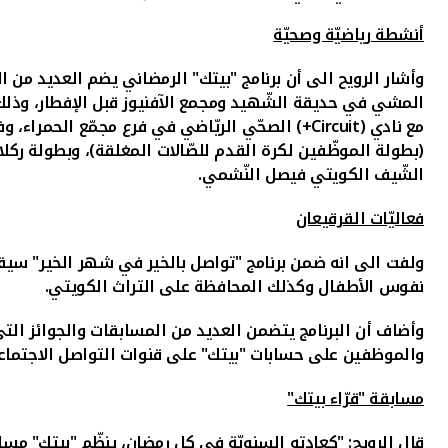
أنشطة رياضيّة وصحيّة
وأشار الرويح الى أن برنامج "بيتك" الرمضاني يضم العديد من ال
المشي في حديقة الشّهيد ومجمع الآفنيوز قبل الإفطار، وذلك
مع نادي (
Circuit+
) الصحّي الريّاضي في فرع مجمّع الحمراء، وف
(بطولة الموظّفين لكرة القدم للصّالات المغلقة)، وبطولة ركلات 
الشّيف الكويتي فيصل النّشمي.
فعاليّات القرقيعان
ولفت الى انه ضمن برنامج "تواصل بالخير في شهر الخير" سيق
نفوس الأطفال وكذلك المحافظة على التراث الكويتي
.
وأضاف أن البرنامج يتضمن العديد من المسابقات والجوائز التي
والموظفين على حسابات "بيتك" على قنوات التواصل الاجتماع
مسابقة "قرّاء بيتك"
قال الرويح: "كعادته السنويّة في كل رمضان، ينظّم "بيتك" مسابق