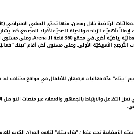
فعاليّات الريّاضية خلال رمضان، منها تحدّي المشي الافتراضي (
it
إيماناً بأهميّة الرّياضة والحياة الصحيّة لأفراد المجتمع.
كما يشارك 
عاليّة رياضيّة أخرى في مجمّع
360
قاعة الـ
Arena
. وعلى مستوى الم
التّرجيح الأمريكيّة الأولى. وعلى مستوى آخر، أقام "بيتك" فعاليّة
يم "بيتك" عدّة فعاليات قرقيعان للأطفال في مواقع مختلفة لما
 تعزز التفاعل والارتباط بالجمهور والعملاء عبر منصات التواصل 
ي.
ته الرّمضانية تحت عنوان "قرّاء بيتك" لتلاوة القرآن الكريم للعا