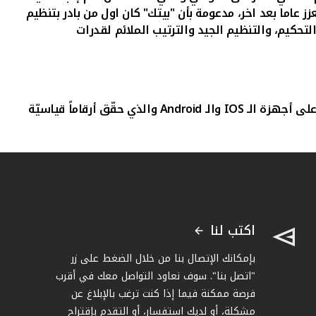
اما بعد اخر، مدعومة بأن "بيتك" كان اول من بادر بتنظيم
تحكيم، والتنظيم الجيد والترتيب الملائم لقدرات
على أجهزة الـ
IOS
والـ
Android
والذي حقّق أرقاماً قياسيّة
اكتب لنا
بإمكانك الإتصال بنا من خلال الضغط على زر
"اتصل بنا". سوف نعاود التواصل معك في أقرب
فرصة ممكنة فيما إذا كنت ترغب بالإبلاغ عن
مشكلة، أو لديك استفسار، أو التقدم بإقتراح