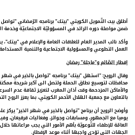
أطلق بيت التّمويل الكويتي "بيتك" برنامجه الرّمضاني "تواصل بالخير في شهر الخير" للعام 2024 الزاخر بال
ضمن مواصلة دوره الرائد في
المسؤوليّة الاجتماعيّة وخدمة ا
وأكد نائب المدير العام للعلاقات العامة والإعلام في "بيتك"، ي
العمل التطوعي والمسؤولية الاجتماعية والتنمية المستدامة.
إفطار الصّائم و"ماجلة" رمضان
وقال الرويح: "استهل "بيتك" برنامجه "تواصل بالخير في شهر ال
محافظات لتوسيع نطاق الحملة ولتصل الى أكبر شريحة ممكنة 
والأماكن المزدحمة وقت أذان المغرب لتعزيز ثقافة عدم السرعة ت
بالتعاون مع جمعية الهلال الأحمر الكويتي، بما يعزز
الروح ال
وأوضح الرويح أن برنامج "تواصل بالخير في شهر الخير" يركز عل
يوميا مع الجمهور، ومسابقات وجوائز، وفعاليات قرقيعان، وفيد
العامّة للإطفاء
للتّوعويّة بأهم الأمور التي يجب مراعاتها خل
الجهات التي تؤدي واجبها أثناء موعد الإفطار.