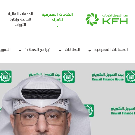
الخدمات المالية
الخدمات المصرفية
الخاصة وإدارة
للأفراد
الثروات
الحسابات المصرفية
البطاقات
"برامج العملاء"
التموي