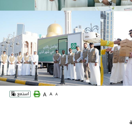
A
A
استمع
A
ة