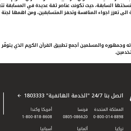
تها السابقة، حيث تكونت عناصر ثقة عديدة في المسابقة تتعزز ع
الى تعزز اجواء المنافسة وتحفز المتسابقين، ومن اهمها لجنة ال
ئه وجمهوره والمسلمين أجمع تطبيق القرآن الكريم الذي يتوفّر 
تخدمين.
اتصل بنا 24/7 "الخدمة الهاتفية" 1803333
المملكة المتحدة
فرنسا
أمريكا وكندا
1-800-818-8608
0805-086620
0-800-014-8898
تركيا
ألمانيا
أسبانيا