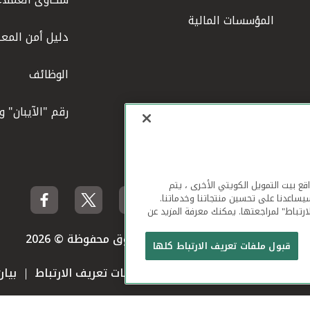
المؤسسات المالية
دليل أمن المعل
الوظائف
رقم "الآيبان" 
لهاتف المحمول ومواقع بيت التمويل الكويتي الأخرى ، يتم
يساعدنا على تحسين منتجاتنا وخدماتنا.
ارتباط" لمراجعتها. يمكنك معرفة المزيد عن
بيت التمويل الكويتي جميع الحقوق محفوظة © 2026
قبول ملفات تعريف الارتباط كلها
 استخدام الموقع الإلكتروني
ملفات تعريف الارتباط
بيا