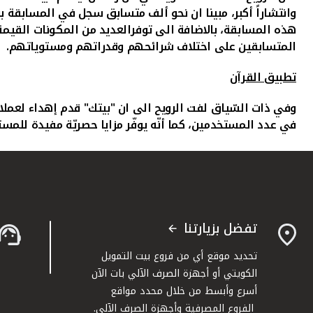
وانتشاراً أكبر، مبينا ان نحو ألف متسابق
سجل في المسابقة بنسخ
هذه المسابقة، بالاضافة الى توفرالعديد من المكونات القيمة 
المتسابقين على اختلاف شرائحهم وقدراتهم ومستوياتهم.
تطبيق القرآن
وفي ذات السّياق لفت الرويح الى ان "بيتك" قدم إهداء لعملا
في عدد المستخدمين، كما أنّه يوفّر مزايا حصريّة مفيدة للمس
تفضل بزيارتنا
تحديد موقع أي من فروع بيت التمويل
الكويتي أو أجهزة الصرف الآلي بات الآن
أسرع وأبسط من خلال محدد مواقع
الفروع المصرفية وأجهزة الصرف الآلي.