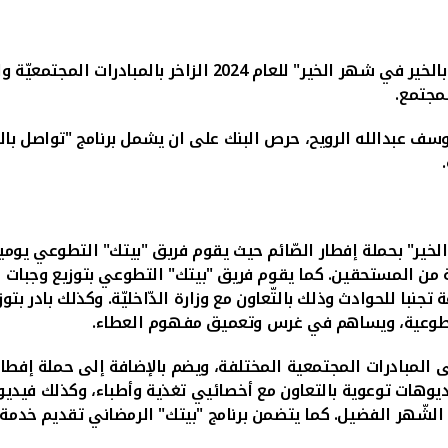
مبادرات المجتمعيّة والحملات التطوعيّة المختلفة
لمجتمع.
وسف عبدالله الرويح،
حرص البنك على ان يشمل برنامج "تواصل بالخ
خير" ب
حملة إفطار الصّائم حيث يقوم فريق "بيتك" التطوعي يوميا
من المستحقين. كما يقوم فريق "بيتك" التطوعي بتوزيع وجبات ا
جنبا للحوادث وذلك بالتّعاون مع وزارة الدّاخليّة. وكذلك بادر بت
تطوعية، ويساهم في غرس وتعميق مفهوم العطاء.
ى المبادرات المجتمعية المختلفة، ويضم بالإضافة إلى حملة إفطار
يوهات توعوية بالتعاون مع أخصائيي تغذية وأطباء، وكذلك فيديوه
ال الشّهر الفضيل. كما يتضمن برنامج "بيتك" الرمضاني تقديم خدم