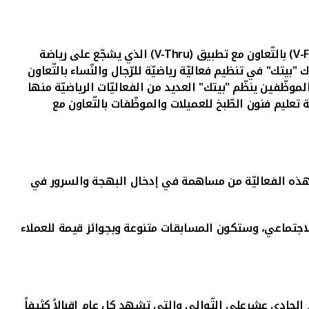
V-F
) بالتّعاون مع تطبيق (
V-Thru
) الذي يشجّع على رياضة
"بيتك" في تنظيم فعاليّة رياضيّة للرّجال والنّساء بالتّعاون
وظّفين ينظّم "بيتك" العديد من الفعاليّات الرياضيّة منها
 تعليم فنون الطّبخ للعميلات والموظّفات بالتّعاون مع
 هذه الفعاليّة من مساهمة في إدخال البهجة والسرور في
الاجتماعي، وستكون المسابقات متنوعة وبجوائز قيمة للعملاء
م الحادي عشرعلى التّوالي والتي تشهد كل عام إقبالاً كثيفاً