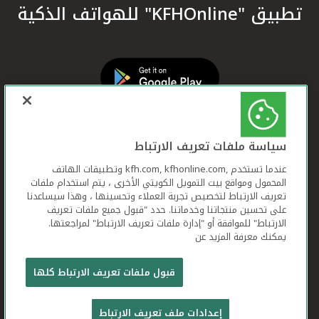
تطبيق "KFHOnline" للهواتف الذكية
سياسة ملفات تعريف الارتباط
عندما تستخدم ,kfh.com, kfhonline.com وتطبيقات الهاتف
المحمول ومواقع بيت التمويل الكويتي الأخرى ، يتم استخدام ملفات
تعريف الارتباط لتخصيص تجربة العملاء وتحسينها ، وهذا سيساعدنا
على تحسين منتجاتنا وخدماتنا. حدد "قبول جميع ملفات تعريف
الارتباط" للموافقة أو "إدارة ملفات تعريف الارتباط" لمراجعتها.
يمكنك معرفة المزيد عن
بيت التمويل الكويتي جميع الحقوق محفوظة © 2026
قبول ملفات تعريف الارتباط كلها
شروط وأحكام استخدام الموقع الإلكتروني
ملفات
إعدادات ملف تعريف الارتباط
تعريف الارتباط
بيان الخصوصية