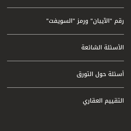
رقم "الآيبان" ورمز "السويفت"
الأسئلة الشائعة
أسئلة حول التورق
التقييم العقاري