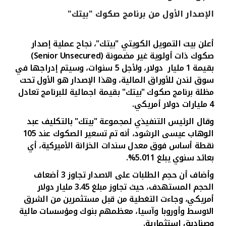
الإصدار الأول من برنامج صكوك "بيتك"
القنوات المصرفية
أعلن بيت التمويل الكويتي "بيتك"، نجاح عملية إصدار
أدوات وخدمات
صكوك
ذات أولوية غير مضمونة (
Senior Unsecured
)
بقيمة 1 مليار دولار، ولأجل 5 سنوات،
وسيتم إدراجها في
خدمات ما بعد البيع
سوق لندن للأوراق المالية
،
وهذا الإصدار هو
الأول
تحت
مظلة برنامج صكوك "بيتك" بقيمة اجمالية للبرنامج تعادل
4 مليارات دولار أمريكي.
اتصل بنا
وقال
الرئيس التنفيذي لمجموعة "بيتك" بالتكليف عبد
الوهاب عيسى الرشود، أنه تم تسعير الصكوك عند 105
مواقع الفروع وأجهزة الصرف الآلي
نقطة أساس فوق معدل سندات الخزانة الأميركية، أي
بعائد سنوي يبلغ 5.011%.
ألمانيا
وأضاف أن حجم الطلبات على الاصدار
تجاوز 3 أضعاف
الحجم المستهدف، حيث تجاوز مبلغ
3.45 مليار دولار
ماليزيا
أمريكي، وجاءت التغطية من قبل
مستثمرين من الشرق
الاوسط وأوروبا وآسيا، معظمهم بنوك ومؤسسات مالية
وصناديق استثمارية.