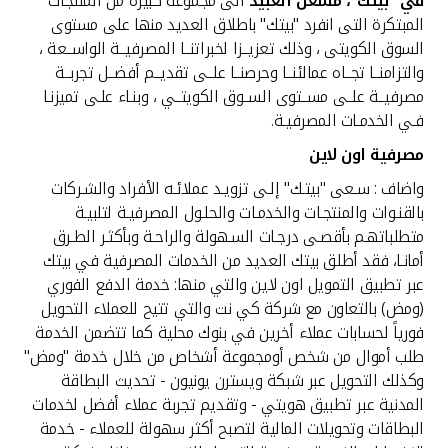
في "بيتك"، مشعل العبيد
الى مجموعة كبيرة من المنتجات
المبتكرة التى انفرد "بيتك" باطلاق العديد منها على مستوى
السوق الكويتى ، وذلك تعزيــزا لخبراتنــا المصرفيــة الواســعة ،
والتزامنــا تجــاه عمالئنــا وحرصنــا علــى تقديــم أفضــل تجربــة
مصرفيــة علــى مســتوى الســوق الكويتــي ، وبنـاء علـى تميزنـا
فـي الخدمـات المصرفيـة.
مصرفية اون لاين
واضاف : سـعى "بيتـك" إلـى تزويـد عملائـه الأفراد والشـركات
بالقنـوات والمنتجـات والخدمـات والحلـول المصرفيـة لتلبيـة
متطلباتهـم بأقصـى درجـات السـهولة والراحـة وبأكثـر الطـرق
أمانـا، فقد أطلق بيتك العديد من الخدمات المصرفية في بيتك
عبر تطبيق التمويل اون لاين والتي منها: خدمة الدفع الفوري
(ومض) بالتعاون مع شركة كي نت والتي تتيح للعملاء التحويل
فورياً لحسابات عملاء أخرين في بنوك محلية كما تتضمن الخدمة
طلب أموال من شخص أومجموعة أشخاص من خلال خدمة "ومض"
وكذلك التحويل عبر شبكة ويسترن يونيون - تحديث البطاقة
المدنية عبر تطبيق هويتي - وتقديم تجربة عملاء أفضل لخدمات
البطاقات وتحويلات المالية لتصبح أكثر سهولة للعملاء - خدمة