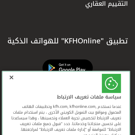
التقييم العقاري
تطبيق "KFHOnline" للهواتف الذكية
سياسة ملفات تعريف الارتباط
عندما تستخدم ,kfh.com, kfhonline.com وتطبيقات الهاتف
المحمول ومواقع بيت التمويل الكويتي الأخرى ، يتم استخدام ملفات
تعريف الارتباط لتخصيص تجربة العملاء وتحسينها ، وهذا سيساعدنا
على تحسين منتجاتنا وخدماتنا. حدد "قبول جميع ملفات تعريف
الارتباط" للموافقة أو "إدارة ملفات تعريف الارتباط" لمراجعتها.