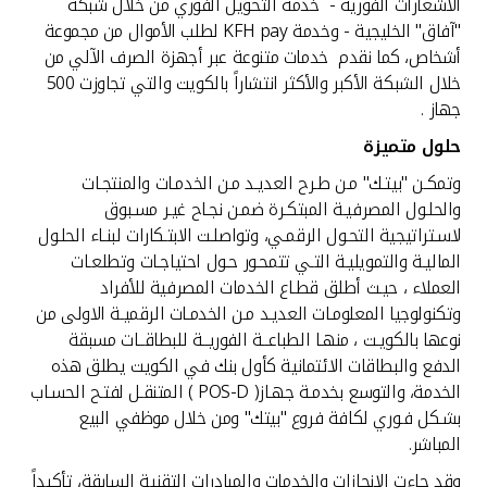
الاشعارات الفورية - خدمة التحويل الفوري من خلال شبكة
"آفاق" الخليجية - وخدمة KFH pay لطلب الأموال من مجموعة
أشخاص، كما نقدم خدمات متنوعة عبر أجهزة الصرف الآلي من
خلال الشبكة الأكبر والأكثر انتشاراً بالكويت والتي تجاوزت 500
جهاز .
حلول متميزة
وتمكـن "بيتـك" مـن طـرح العديـد مـن الخدمـات والمنتجـات
والحلـول المصرفيـة المبتكـرة ضمـن نجـاح غيـر مسـبوق
لاسـتراتيجية التحـول الرقمـي، وتواصلـت الابتـكارات لبنـاء الحلـول
الماليـة والتمويليـة التـي تتمحـور حـول احتياجـات وتطلعـات
العملاء ، حيـث أطلق قطـاع الخدمات المصرفية للأفراد
وتكنولوجيا المعلومـات العديـد مـن الخدمـات الرقميـة الاولى من
نوعها بالكويـت ، منهـا الطباعــة الفوريــة للبطاقــات مسبقة
الدفع والبطاقات الائتمانية كأول بنك في الكويت يطلق هذه
الخدمة، والتوسع بخدمـة جهـاز( POS-D ) المتنقـل لفتـح الحسـاب
بشـكل فـوري لكافة فروع "بيتك" ومن خلال موظفي البيع
المباشر.
وقد جاءت الانجازات والخدمات والمبادرات التقنية السابقة، تأكيداً