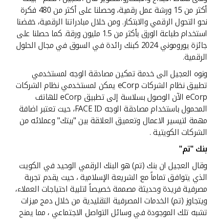
أكثر من 15 ورشة عمل رقمية، وحصلنا على أكثر من 480 فكرة
نحو التحول الرقمي والابتكار. ومن خلال مبادراتنا الرقمية، خفضنا
استخدام طباعة الورق بأكثر من 1.5 مليون ورقة. كما حصلنا على
جائزة يوروموني 2024 كبنك رائدة في السوق في مجال الحلول
الرقمية.
ونوه العجيل الى خدمة تمكين مصادقة الوجه لمستخدمي
تطبيق نظام الشركات eCorp يمكن لمستخدمي نظام الشركات
eCorp الآن الوصول بسلاسة إلى تطبيق eCorp للهاتف
المحمول باستخدام مصادقة الوجه FACE ID، حيث تعتبر اضافة
مهمة لتيسير الاعمال وتعميق العلاقة بين "بيتك" وعملائه من
الشركات الكويتية .
بنك "تم"
وقال العجيل ان بنك (تم) هو البنك الرقمي الوحيد في الكويت
الذي يتوافق تماماً مع الشريعة الإسلامية ، حيث يقدم تجربة
مصرفية فريدة وحديثة مصممة خصيصاً لتلبية احتياجات العملاء،
ويتجاوز (تم) الخدمات المصرفية التقليدية من خلال دمج ميزات
تشبه تلك الموجودة في وسائل التواصل الاجتماعي ، مما يمنح