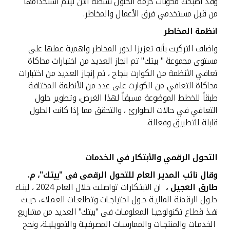
وقد أصبحت مكونات حزمة الحلول نشطة الآن ليتم استخدامها
من قبل مستخدمي فرق الأعمال والمخاطر.
انظمة المخاطر
واضاف التركيت بأنه تعزيزا لدور المخاطر واهمية عملها على
مستوى مجموعة " بيتك" تم انجاز العديد من اختبارات محاكاة
تعافي الأنظمة من الكوارث بنجاح ، تم إنجاز العديد من اختبارات
محاكاة التعافي من الكوارث على عدد من الأنظمة المختلفة
طبقاً للخطط الموضوعة مسبقاً لهذا الغرض، وتطوير حلول
التعافي في حالات الطوارئ ، والتحقق مما إذا كانت الحلول
قابلة للتطبيق وفعالة.
التحول الرقمي والأبتكار في الخدمات
وقال نائب المدير العام للتحول الرقمى فى "بيتك"، م.
طارق العجيل ،
ان الابتـكارات تواصلـت خلال العام 2024 ، لبنـاء
حلـول الرقمنة الماليـة حـول احتياجـات وتطلعـات العمـلاء، حيـث
نفـذ قطـاع تكنولوجيـا المعلومـات فى "بيتك" العديد من مشاريع
الخدمـات والمنتجـات والممارسـات المصرفيـة والتمويليـة، ونجح