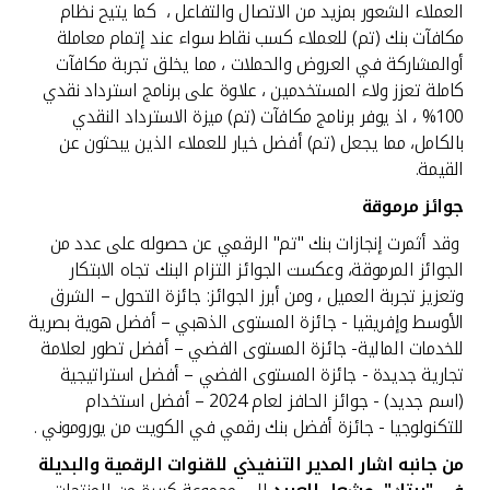
العملاء الشعور بمزيد من الاتصال والتفاعل ، كما يتيح نظام
مكافآت بنك (تم) للعملاء كسب نقاط سواء عند إتمام معاملة
أوالمشاركة في العروض والحملات ، مما يخلق تجربة مكافآت
كاملة تعزز ولاء المستخدمين ، علاوة على برنامج استرداد نقدي
100% ، اذ يوفر برنامج مكافآت (تم) ميزة الاسترداد النقدي
بالكامل، مما يجعل (تم) أفضل خيار للعملاء الذين يبحثون عن
القيمة.
جوائز مرموقة
وقد أثمرت إنجازات بنك "تم" الرقمي عن حصوله على عدد من
الجوائز المرموقة، وعكست الجوائز التزام البنك تجاه الابتكار
وتعزيز تجربة العميل ، ومن أبرز الجوائز: جائزة التحول – الشرق
الأوسط وإفريقيا - جائزة المستوى الذهبي – أفضل هوية بصرية
للخدمات المالية- جائزة المستوى الفضي – أفضل تطور لعلامة
تجارية جديدة - جائزة المستوى الفضي – أفضل استراتيجية
(اسم جديد) - جوائز الحافز لعام 2024 – أفضل استخدام
للتكنولوجيا - جائزة أفضل بنك رقمي في الكويت من يوروموني .
من جانبه اشار المدير التنفيذي للقنوات الرقمية والبديلة