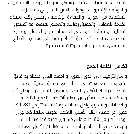
تركيا
للمنتجات، والتقنيات الذكية ، بمنتهى شروط الجودة والاعتمادية ،
والحوكمة الإلكترونية ، وقواعد الامن السيبرانى ، مما يزيد
الاستفادة من الموارد ، والكفاءة الإنتاجية ، وتقليل وقت استلام
مصر
الخدمة للعملاء ، وتحقيق رضاهم وتعميق ثقتهم ،مع تقليص
التكاليف وتنمية القدرة على استشراف فرص الاعمال، وتحديد
المملكة المتحدة
التحديات بدقة، ما أكد تفوق "بيتك"رقميا على مستوى القطاع
المصرفي ، بمعايير عالمية ، وتنافسية كبيرة.
مملكة البحرين
تكامل انظمة الدمج
واشارالتركيت الى الدور الحيوى والمهم الذى اضطلع به فريق
تكنولوجيا المعلومات في "بيتك" فى تحقيق عملية الدمج
المتعلقة بالبنك الأهلي المتحد، وتشغيل اليوم الاول بنجاح كبير
وبسلاسلة ، حيث تمكن من إتمام أنشطة الإندماج للأنظمة
والعمليات والتقارير، ونقل حسابات ومنتجات لأكثر من 280 ألف
عميل من عملاء البنك الأهلي المتحد الكويت سابقاً. كما جرى
توحيد أكثر من 80 نظام على مستوى جميع قطاعات البنك ،
وتوحيد جميع الخدمات والمنتجات ، منوها بأن تكامل العمليات
التشغيلية للبنكين في نظام واحد بمدة قياسية وبكفاءة عالية ،