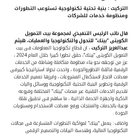
التركيت : بنية تحتية تكنولوجية تستوعب التطورات
القنوات المصرفية
ومنظومة خدمات للشركات
أدوات وخدمات
قال نائب الرئيس التنفيذي لمجموعة بيت التمويل
الكويتى "بيتك" للتحول والتكنولوجيا والعمليات، هيثم
خدمات ما بعد البيع
عبدالعزيز التركيت
، ان قطاع تكنولوجيا المعلومات فى بيت
التمويل الكويتى "بيتك"، حقق تطورا كبيرا خلال العام 2024 ،
عزز من توجهه نحو بناء منظومة متكاملة وشاملة من الخدمات
الرقمية فائقة التطوروالجودة ، واحدث تحولا استراتيجىا كبيرفى
اتصل بنا
معدلات الانجاز لاستكمال المشروعات ، وابرزها تعميم الخدمات
الرقمية وتطوير البنية التحتية التكنولوجية ووسائل واليات
مواقع الفروع وأجهزة الصرف الآلي
تقديم الخدمات التقنية عبر منصات "بيتك" المختلفة وفروعه
الذكية واجهزة الخدمة الذاتية ، ما ساهم فى تحقيق نقلة
ألمانيا
نوعية بالخدمات والمنتجات ورفع معدلات الاستخدام ومستويات
الجودة .
ماليزيا
واضاف : يعمل "بيتك" لمواكبة التطورات المتسارعة فى مجالات
التكنولوجيا المالية، وهندسة البيانات والتصميم الرقمى