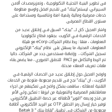
فى تطويـر البنيـة التحتيـة التكنولوجيـة ، وتعزيزمصـدات ألامـن
السـيبراني، ليستمر"بيتك" فى تقديم افضل واوسع منظومة
خدمات مصرفية ومالية رقمية امنة وتنافسية ومستدامة على
مستوى القطاع المصرفى.
واشار العجيل: كان لـــ "بيتـك" السـبق فـي إطـلاق عديـد مـن
الخدمـات الرقميـة فـي الكويـت بجهود قطاع تكنولوجيا
المعلومات ، منها : ربط نظام الشركات eCorp مع هيئة
المعلومات المدنية، ما يسهل على نظام "بيتك" الإلكتروني
تسجيل الشركات ، وإضافة مستخدمين جدد من الشركات. حاليا
تم الربط والتكامل مع PACI للتحقق الضروري ، مما يضمن بقاء
ملفات تعريف العملاء محدثة.
واوضح العجيل حول إطـلاق عديـد مـن الخدمـات الرقميـة فـي
الكويـت ، ان "بيتك" نجح فى تقديم مجموعة متنوعة من الخدمات
التقنية لعملائه ، ساهمت بشكل واضح فى تمكينهم من اجراء
معاملاتهم المصرفية والتمويلية من ابرزها
:
تمكين ولي الأمر
من فتح وديعه "النوير" لأطفاله عبر خدمة التطبيق الألكتروني،
توفير خيار إرسال رمز التحقق OTP عبر البريد الألكتروني، أظافة
مجموعة من الشركات في تطبيق "نقاط بيتك " (( Baitak