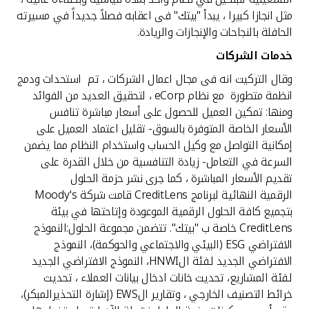
مثل انجازا كبيرا ، يبدأ "بيتك" فى اعقابه فصلاً جديداً في مسيرته
الحافلة بالنجاحات والإنجازات والريادة.
خدمات الشركات
وقال التركيت انه فى مجال اعمال الشركات ، تم استحداث ودمج
انظمة متطورة مع نظام eCorp ، لتحقيق العديد من الفوائد
ومنها: تمكين العميل للحصول على أسعار مباشرة تنافس
الأسعار الخاصة المتوفرة بالسوق- تقليل اعتماد العميل على
إمكانية التواصل مع وكيل الحساب واستخدام النظام مما يضمن
السرعة في التعامل- زيادة التنافسية من خلال القدرة على
تقديم الأسعار المباشرة ، كما جرى نشر حزمة الحلول
الرقمية النهائية لبرنامج CreditLens قامت شركة Moody's
بتجميع كافة الحلول الرقمية الموعودة وإتاحتها في بيئة
CreditLens خاصة ب "بيتك". تتضمن مجموعة الحلول:النموذج
الافتراضي ESG (البيئي والاجتماعي والحوكمة)، النموذج
الافتراضي الجديد لـفئة الHNWI، النموذج الافتراضي الجديد
لـفئة المشاريع، تحديث خانات ادخال بيانات العملاء ، تحديث
خرائط التصنيف الخارجي ، وتقارير الEWS (إشارة التحذيرالمبكر)،