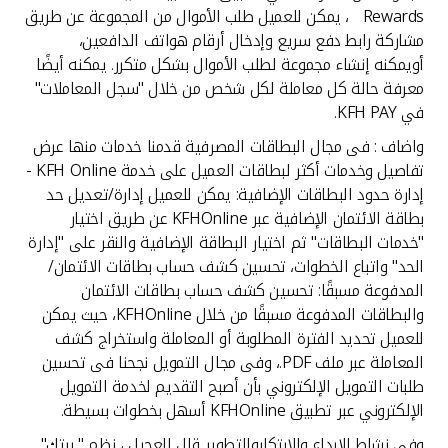
Rewards ، يمكن للعميل طلب الأموال من المجموعة عن طريق
مشاركة رابط دفع سريع وإدخال أرقام هواتف الدافعين،
أويمكنه إنشاء مجموعة لطلب الأموال بشكل متكرر. يمكنه أيضًا
معرفة حالة كل معاملة لكل شخص من خلال "سجل المعاملات"
في KFH PAY.
واضاف : فى مجال البطاقات المصرفية قدمنا خدمات منها عرض
تفاصيل وخدمات أكثر لبطاقات العميل على خدمة KFH Online -
إدارة حدود البطاقات الإضافية: يمكن للعميل إدارة/تعديل حد
بطاقة الائتمان الإضافية عبر KFHOnline عن طريق اختيار
"خدمات البطاقات" ثم اختيار البطاقة الإضافية والنقر على "إدارة
الحد" واتباع الخطوات، تحسين كشف حساب بطاقات الائتمان/
المدفوعة مسبقًا: تحسين كشف حساب بطاقات الائتمان
والبطاقات المدفوعة مسبقًا من خلال KFHOnline، حيث يمكن
للعميل تحديد الفترة المطلوبة أو المعاملة واستخراج كشف
المعاملة عبر ملف PDF.، وفى مجال التمويل نجحنا فى تحسين
طلبات التمويل الإلكتروني بأن أصبح التقديم لخدمة التمويل
الإلكتروني عبر تطبيق KFHOnline أسهل بخطوات بسيطة.
وفى نشاط الابداع والابتكاروالتطوير قال العجيل ، نظم " بيتك"