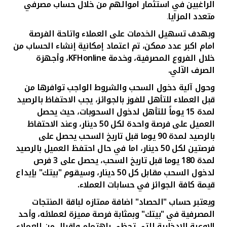
تركيا
الراغبين في استثمار اموالهم من خلال حساب مصرفي
متعدد المزايا
.
مصر
وبهدف تسهيل الخدمات على العملاء واتاحة الفرصة
امام اكبر عدد ممكن، تم اعتماد إمكانية إنشاء الحساب من
خلال الفروع المصرفية، وخدمة
KFHonline
، وأجهزة
المملكة المتحدة
الصرف الآلي.
مملكة البحرين
وحول آلية دخول السحب والشروط الواجب توافرها من
قبل العملاء للتأهل للفوز بالجوائز، يجب الاحتفاظ بالرصيد
لمدة 15 يوماً للتأهل لدخول السحوبات، حيث يحصل
العميل على فرصة واحدة لكل 50 دينار، وعند الاحتفاظ
بالرصيد لمدة 90 يوما قبل تاريخ السحب يحصل على
فرصتين لكل 50 دينار، اما في حال احتفظ العميل بالرصيد
لمدة 180 يوما قبل تاريخ السحب، يحصل على 3 فرص
لدخول السحب مقابل كل 50 دينار، وسيقوم "بيتك" بإيداع
قيمة كافة الجوائز في حسابات العملاء.
ويعتبر حساب "الحصاد" اضافة ممتازه لباقة المنتجات
المصرفية في "بيتك" وبمثابة فرصة مميزة لعملائه، وأحد
الاوعية الادخارية التي تحظى باهتمام واقبال من العملاء،