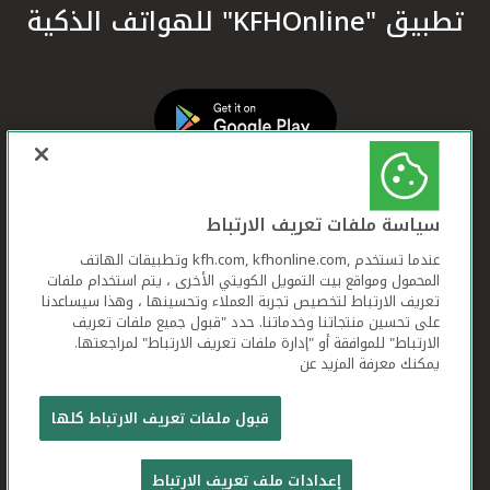
تطبيق "KFHOnline" للهواتف الذكية
سياسة ملفات تعريف الارتباط
عندما تستخدم ,kfh.com, kfhonline.com وتطبيقات الهاتف
المحمول ومواقع بيت التمويل الكويتي الأخرى ، يتم استخدام ملفات
تعريف الارتباط لتخصيص تجربة العملاء وتحسينها ، وهذا سيساعدنا
على تحسين منتجاتنا وخدماتنا. حدد "قبول جميع ملفات تعريف
الارتباط" للموافقة أو "إدارة ملفات تعريف الارتباط" لمراجعتها.
يمكنك معرفة المزيد عن
بيت التمويل الكويتي جميع الحقوق محفوظة © 2026
قبول ملفات تعريف الارتباط كلها
شروط وأحكام استخدام الموقع الإلكتروني
ملفات
إعدادات ملف تعريف الارتباط
تعريف الارتباط
بيان الخصوصية