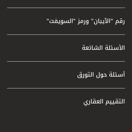
رقم "الآيبان" ورمز "السويفت"
الأسئلة الشائعة
أسئلة حول التورق
التقييم العقاري