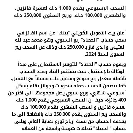
السحب الإسبوعي يقدم 1,000 د.ك لعشرة فائزين،
القنوات المصرفية
والشهري 100,000 د.ك، وربع السنوي 250,000 د.ك
أدوات وخدمات
أعلن بيت التمويل الكويتي "بيتك" عن اسم الفائز في
سحب حساب "الحصاد" ربع السنوي، وهو محمد عبدالله
خدمات ما بعد البيع
العتيبي والذي فاز بـ 250,000 د.ك وذلك عن السحب ربع
السنوي لسنة 2024.
ويقوم حساب "الحصاد" للتوفير الاستثماري على مبدأ
اتصل بنا
الوكالة بالإستثمار، حيث يستثمر البنك رصيد الحساب
بأكمله بمعدل ربح متوقع ومتفق عليه مسبقاً مع العميل،
مواقع الفروع وأجهزة الصرف الآلي
كما يتضمن الحساب حملة سحوبات وجوائز تقام بشكل
أسبوعي، شهري، وربع سنوي يصل مجموعها الى اكثر من
ألمانيا
400 جائزة، حيث ان السحب الاسبوعي يقدم 1,000 د.ك
لعشرة فائزين والسحب الشهري يقدم 100,000 د.ك
والسحب ربع السنوي يقدم 250,000 د.ك بالاضافة الى ما
ماليزيا
يقدمه الحساب من نسبة ارباح توزع نهاية العام، ويلبي
حساب "الحصاد" تطلعات شريحة واسعة من العملاء