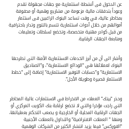
تركيا
عن الدخول فى أنشطة استثمارية مع جهات مجهولة تقدم
وعوداً بتدفقات مالية مزعومة من مشاريع وهمية أو محفوفة
مصر
بمخاطر عالية، في وقت تساعد البنوك الراغبين فى استثمار
أموالهم من خلال أدوات استثمارية تتسم بالتنوع وتدار باحترافية
من قبل كوادر مهنية متخصصة، وتخضع لسلطات وتعليمات
المملكة المتحدة
ومتابعة الجهات الرقابية.
مملكة البحرين
وأشار الى أن من أبرز الخدمات الاستثمارية الآمنة التي تطرحها
البنوك لعملائها هي "الودائع الاستثمارية"، و"الصناديق
الاستثمارية" و"حسابات التوفير الاستثمارية" إضافة إلى "خطط
الاستثمار قصيرة وطويلة الأجل".
وحذر "بيتك" العملاء من الانخراط في الاستثمارات عالية المخاطر
التي راجت مؤخرا والتي لا تخضع لرقابة بنك الكويت المركزي أو
الجهات الرقابية المحلية أو الخارجية و يصعب التحكم بعملياتها،
ومنها " العملات الافتراضية" والتداول بالعملات الأجنبية
"الفوركس" فيما يزيد انتشار الكثير من الشركات الوهمية