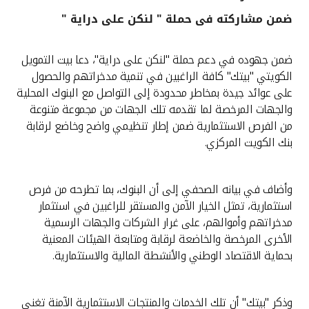
ضمن مشاركته فى حملة " لنكن على دراية "
القنوات المصرفية
ضمن جهوده في دعم حملة "لنكن على دراية"، دعا بيت التمويل
أدوات وخدمات
الكويتي "بيتك" كافة الراغبين في تنمية مدخراتهم والحصول
على عوائد جيدة بمخاطر محدودة إلى التواصل مع البنوك المحلية
خدمات ما بعد البيع
والجهات المرخصة لما تقدمه تلك الجهات من مجموعة متنوعة
من الفرص الاستثمارية ضمن إطار تنظيمي واضح وخاضع لرقابة
بنك الكويت المركزي.
اتصل بنا
وأضاف في بيانه الصحفي إلى أن البنوك، بما تطرحه من فرص
مواقع الفروع وأجهزة الصرف الآلي
استثمارية، تمثل الخيار الآمن والمستقر للراغبين في استثمار
مدخراتهم وأموالهم، على غرار الشركات والجهات الرسمية
ألمانيا
الأخرى المرخصة والخاضعة لرقابة ومتابعة الهيئات المعنية
بحماية الاقتصاد الوطني والأنشطة المالية والاستثمارية.
ماليزيا
وذكر "بيتك" أن تلك الخدمات والمنتجات الاستثمارية الآمنة تغنى