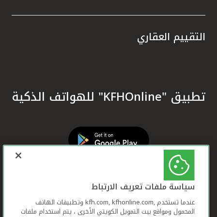
التقييم العقاري
تطبيق "KFHOnline" للهواتف الذكية
سياسة ملفات تعريف الارتباط
عندما تستخدم ,kfh.com, kfhonline.com وتطبيقات الهاتف
المحمول ومواقع بيت التمويل الكويتي الأخرى ، يتم استخدام ملفات