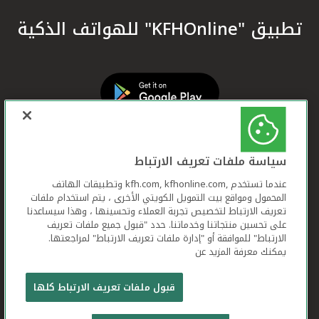
تطبيق "KFHOnline" للهواتف الذكية
سياسة ملفات تعريف الارتباط
عندما تستخدم ,kfh.com, kfhonline.com وتطبيقات الهاتف
المحمول ومواقع بيت التمويل الكويتي الأخرى ، يتم استخدام ملفات
تعريف الارتباط لتخصيص تجربة العملاء وتحسينها ، وهذا سيساعدنا
على تحسين منتجاتنا وخدماتنا. حدد "قبول جميع ملفات تعريف
الارتباط" للموافقة أو "إدارة ملفات تعريف الارتباط" لمراجعتها.
يمكنك معرفة المزيد عن
بيت التمويل الكويتي جميع الحقوق محفوظة © 2026
قبول ملفات تعريف الارتباط كلها
شروط وأحكام استخدام الموقع الإلكتروني
ملفات