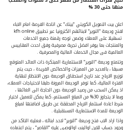
تتيح فترات استثمار من شهر حتى 3 سنوات والسحب
منها حتى 30 %
القنوات المصرفية
اعلن بيت التمويل الكويتي "بيتك" عن اتاحة الفرصة امام الاباء
أدوات وخدمات
لفتح وديعة "النوير" لابنائهم الكترونيا عبر تطبيق kfh online
تسهيلا على العملاء وضمن توجه رقمنة جميع الخدمات
خدمات ما بعد البيع
والمنتجات بما يوفر افضل تجربة مصرفية وفق احدث المقاييس
العالمية فى مجال الخدمات المالية والمصرفية .
وتتمتع وديعة "النوير" الاستثمارية المبتكرة ذات العائد المتوقع
اتصل بنا
مسبقا ، بالعديد من المميزات والخصائص الفريدة ، حيث يتم
توزيع الارباح عند تاريخ استحقاق الوديعة دون الانتظار لنهاية
مواقع الفروع وأجهزة الصرف الآلي
الفترة المالية، كما توفر الوديعة المرونة طبقا لاحتياجات العملاء،
اذ يمكن السحب من رصيد الوديعة دون الحاجة الى الغائها ،
وبما لا يتجاوز 30% من المبلغ المستثمر، كما يمكن للعميل اختيار
ألمانيا
شرط اعادة استثمار الارباح المحققة عن طريق اضافتها لمبلغ
الوديعة للمدة الاستثمارية المستقبلية .
ماليزيا
واذا اراد الاب فتح وديعة "النوير" لاحد ابنائه ، فعليه التاكد من
وجود حساب للابن اوالبنت اوالوصى عليه "القاصر" ، يتم اعتماده