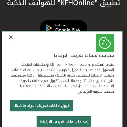
تطبيق "KFHOnline" للهواتف الذكية
سياسة ملفات تعريف الارتباط
عندما تستخدم ,kfh.com, kfhonline.com وتطبيقات الهاتف
المحمول ومواقع بيت التمويل الكويتي الأخرى ، يتم استخدام ملفات
تعريف الارتباط لتخصيص تجربة العملاء وتحسينها ، وهذا سيساعدنا
على تحسين منتجاتنا وخدماتنا. حدد "قبول جميع ملفات تعريف
الارتباط" للموافقة أو "إدارة ملفات تعريف الارتباط" لمراجعتها.
يمكنك معرفة المزيد عن
بيت التمويل الكويتي جميع الحقوق محفوظة © 2026
قبول ملفات تعريف الارتباط كلها
شروط وأحكام استخدام الموقع الإلكتروني
ملفات
إعدادات ملف تعريف الارتباط
تعريف الارتباط
بيان الخصوصية
تواصل معنا