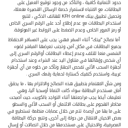
تركيا
حدود ائتمانية كافية ، والتأكد من وجود توقيع العميل على
البطاقات، مع الانتباه لاستمرار خدمة الرسائل القصيرة مفعلة،
وتحميل تطبيق بيتك KFH online للهاتف الذكي ، لتتبع
مصر
استخدام البطاقات مع عدم إطلاع أحد على الرقم السري الخاص
أو رمز المرور الخاص، وعدم الضغط على الروابط غير الموثوقة.
المملكة المتحدة
أما نصائح "بيتك" أثناء السفر فهي: يجب على المسافر الاحتفاظ
بجميع البطاقات في مكان آمن، وتجنب تعرضها المباشر لضوء
مملكة البحرين
الشمس منعا للتلف، وعدم إعطاء البطاقات أوالرقم السري إلى
أي شخص وإبقائها في متناول اليد عند الشراء، وعند استخدام
أجهزة السحب الآلي تفحص الجهاز وتأكد من خلوه من أي أجهزة
غريبة، واستخدم كتفيك كستارة لحماية رقمك السري .
ومن شأن الاهتمام بتطبيق هذه النصائح والالتزام بها ، ما يحقق
أمان مستخدم البطاقة سواء كانت ائتمانا أوسحبا آليا، وهي
تعليمات أيضا يجب مراجعتها أثناء التواجد بالكويت، حيث أصبحت
مخاطر الهجوم على بطاقات الائتمان أو السحب الآلي والسطو
على ما بها من أرصدة تتم من خلال عصابات منظمة تستطيع في
بعض الاحيان الانتقال من دولة إلى أخرى، وتتبع حركة البطاقة
المصرفية، والاحتيال على مستخدمها من خلال اتصالات أو إرسال