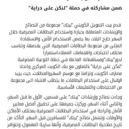
ضمن مشاركته في حملة "لنكن على دراية"
القنوات المصرفية
قدم بيت التمويل الكويتي "بيتك" مجموعة من النصائح
أدوات وخدمات
والإرشادات المتعلقة بحيازة واستخدام البطاقات المصرفية خلال
السفر خارج البلاد، بما يضمن الاستخدام الآمن، والاستفادة
خدمات ما بعد البيع
المثلى من مجموعة البطاقات المصرفية التي يقدمها، وتناسب
مختلف احتياجات واهتمامات العملاء،استمرارا
لدور"بيتك"ومساهماته الفاعلة في حملة التوعية المصرفية
"لنكن على دراية" بالتعاون مع بنك الكويت المركزي واتحاد
اتصل بنا
مصارف الكويت، وتزامنا مع موسم السفروالعطلات، حيث يزيد
الإقبال على استخدام البطاقات، ما يتطلب الانتباه الى مجموعة
مواقع الفروع وأجهزة الصرف الآلي
من الاحتياطات والتعليمات الأساسية.
ألمانيا
وجاءت نصائح وإرشادات "بيتك" على قسمين، الأول ما قبل السفر،
والثاني أثناء السفر، وركزت جميعها على تحقيق أفضل معايير
الأمان والراحة في استخدام البطاقات المصرفية بمختلف الأماكن
ماليزيا
والأوقات. وتشمل نصائح "بيتك" للمسافرين قبل السفر، التأكد من
تاريخ صلاحية البطاقات المصرفية، وأنها سارية المفعول، وتتوافر