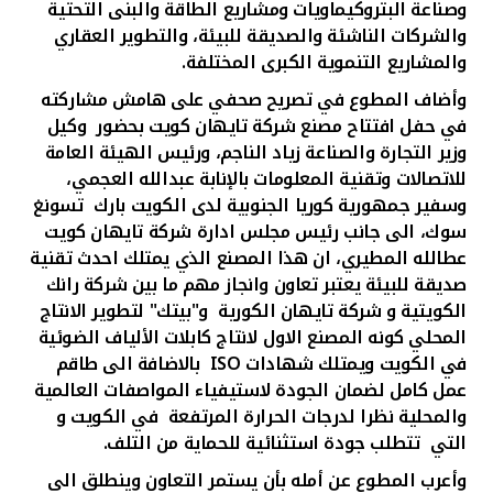
تركيا
وصناعة البتروكيماويات ومشاريع الطاقة والبنى التحتية
والشركات الناشئة والصديقة للبيئة، والتطوير العقاري
والمشاريع التنموية الكبرى المختلفة.
مصر
وأضاف المطوع في تصريح صحفي على هامش مشاركته
في حفل افتتاح مصنع شركة تايهان كويت بحضور وكيل
المملكة المتحدة
وزير التجارة والصناعة زياد الناجم، ورئيس الهيئة العامة
للاتصالات وتقنية المعلومات بالإنابة عبدالله العجمي،
مملكة البحرين
وسفير جمهورية كوريا الجنوبية لدى الكويت بارك تسونغ
سوك، الى جانب رئيس مجلس ادارة شركة تايهان كويت
عطالله المطيري، ان هذا المصنع الذي يمتلك احدث تقنية
صديقة للبيئة يعتبر تعاون وانجاز مهم ما بين شركة رانك
الكويتية و شركة تايهان الكورية و"بيتك" لتطوير الانتاج
المحلي كونه المصنع الاول لانتاج كابلات الألياف الضوئية
في الكويت ويمتلك شهادات
ISO
بالاضافة الى طاقم
عمل كامل لضمان الجودة لاستيفياء المواصفات العالمية
والمحلية نظرا لدرجات الحرارة المرتفعة في الكويت و
التي تتطلب جودة استثنائية للحماية من التلف.
وأعرب المطوع عن أمله بأن يستمر التعاون وينطلق الى