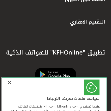
التقييم العقاري
تطبيق "KFHOnline" للهواتف الذكية
سياسة ملفات تعريف الارتباط
عندما تستخدم ,kfh.com, kfhonline.com وتطبيقات الهاتف