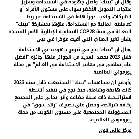
وقال أن "بيتك" واصل جهوده في الاستدامة وتعزيز
منتجات التمويل الأخضر سواء على مستوى الأفراد أو
الشركات، ولعب دوراً هاماً في الاستدامة عبر ربط
تعاملاته المالية مع الاستدامة، منوّها بمشاركة "بيتك"
الفعالة في قمة
COP28
الاتفاقية الإطارية للأمم المتحدة
بشأن تغير المناخ، التي أقيت مؤخرا في دبي.
وقال ان "بيتك" نجح في تتويج جهوده في الاستدامة
خلال 2023 بحصد العديد من الجوائز منها: جائزة "أفضل
بنك إسلامي في معايير الاستدامة في العالم" من مجلة
يورموني العالمية.
وأوضح ان مساهمات "بيتك" المجتمعية خلال سنة 2023
كانت هادفة وشاملة، حيث نجح في تنفيذ أنشطة
استراتيجية ذات قيمة مضافة وأثر ايجابي على المجتمع
بكافة شرائحه، وحصل على تصنيف "رائد سوق" في
المسؤولية المجتمعية على مستوى الكويت من مجلة
يوروموني العالمية.
مركز مالي قوي