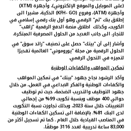
(على الموبايل والموقع الإلكتروني)، وأجهزة (
XTM
)
وأجهزة (
ATM
)، وفروع (
KFH- GO
) الذكية، مشيرا الى
إطلاق بنك "تم" الرقمي وهو أول بنك رقمي إسلامي في
الكويت، وكذلك اطلاق منصة الدفع الرقمية "زاهب"
للتجار، الى جانب العديد من الحلول المصرفية المبتكرة.
وأشار إلى أن "بيتك" حصل على تصنيف "رائد سوق" في
الحلول الرقمية من مجلة "يوروموني" العالمية
تقديرًا
لتميزه في التحول الرقمي.
تمكين المواهب والكفاءات الوطنية
وأكد الرشود نجاح جهود "بيتك" في تمكين المواهب
والكفاءات الوطنية والفكر الابداعي في العمل، من خلال
جهود التوظيف والتدريب الضخمة، حيث تم توظيف
حوالي 400 موظف وبنسبة تكويت 99% من إجمالي
التعيينات خلال سنة 2023،
وبذلك تجاوزت نسبة التكويت
لدى البنك 81%. بالإضافة الى تسكين الكفاءات الوطنية
في المناصب القيادية خلال العام . كما تم تسجيل أكثر من
83,000 ساعة تدريبية لعدد 3116 موظفًا.