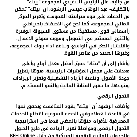
من جانبه، قال الرئيس التنفيذي لمجموعة "بيتك"
بالتكليف- عبد الوهاب عيسى الرشود
،
ان "بيتك" تمكن
من الحفاظ على قوة ميزانيته العمومية وتعزيز المركز
المالي للمجموعة، كما نجح في الاحتفاظ باحتياطي
رأسمالي قوي، مستفيدًا من مستوى السيولة الوفيرة
والتنوع المستمر في التمويل، ومرونة نموذج الاعمال،
والانتشار الجغرافي الواسع، وتناغم اداء بنوك المجموعة،
وغيرها العديد من عناصر القوة.
وأشار إلى أن "بيتك" حقق أفضل معدل أرباح وأعلى
معدلات على مجمل المؤشرات الرئيسية، منوها بتعزيز
جودة الأصول، وتنمية الأرباح التشغيلية وتعزيز الإيرادات
وتنوعها، ما حقق المتانة المالية والنمو المستدام.
التحول الرقمي
وأضاف الرشود أن "بيتك" يقود المنافسة ويحقق نموا
في قاعدة العملاء وفي الحصة السوقية لقطاع الخدمات
المصرفية للأفراد، منوّها بالمضي قدما في استراتيجية
التحول الرقمي ومواصلة تعزيز الريادة في طرح الحلول
والخدمات المالية الرقمية المبتكرة من خلال
KFH Online