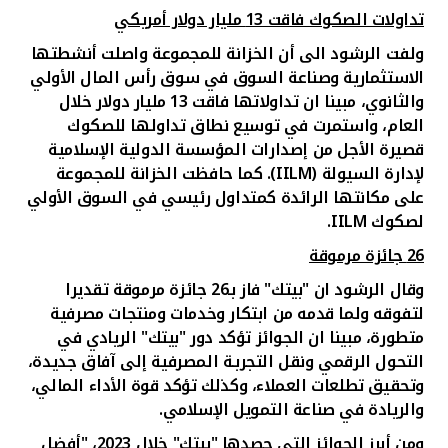
تداولات الصكوك فاقت 13 مليار دولار أمريكي
ولفت الرشود الى أن الخزانة للمجموعة واصلت أنشطتها
الاستثمارية وصناعة السوق في سوق رأس المال الأولي
والثانوي، مبينا ان تداولاتها فاقت 13 مليار دولار خلال
العام، واستمرت في توسيع نطاق تداولها للصكوك
قصيرة الأجل من إصدارات المؤسسة الدولية الإسلامية
لإدارة السيولة (
IILM
). كما حافظت الخزانة للمجموعة
على مكانتها الرائدة كمتداول رئيسي في السوق الأولي
لصكوك
IILM
.
26 جائزة مرموقة
وقال الرشود ان "بيتك" فاز بـ26 جائزة مرموقة تقديرا
لتفوقه ولما قدمه من ابتكار وخدمات ومنتجات مصرفية
متطورة، مبينا ان الجوائز تؤكد دور "بيتك" الريادي في
التحول الرقمي ونقل التجربـة المصرفية إلى آفاق جديدة،
وتحقيق تطلعات العملاء، وكذلك تؤكد قوة الأداء المالي،
والريادة في صناعة التمويل الإسلامي
.
ومن أبرز الجوائز التي حصدها "بيتك" خلال 2023، "أفضل