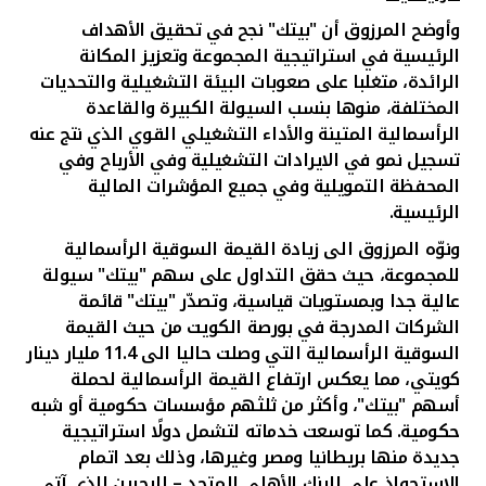
وأوضح المرزوق أن "بيتك" نجح في تحقيق الأهداف
الرئيسية في استراتيجية المجموعة وتعزيز المكانة
الرائدة، متغلبا على صعوب
ات
البيئة التشغيلية والتحديات
المختلفة، منوها بنسب السيولة الكبيرة والقاعدة
الرأسمالية المتينة و
الأداء التشغيلي القوي
الذي نتج عنه
تسجيل نمو في الايرادات التشغيلية وفي الأرباح وفي
المحفظة التمويلية وفي جميع المؤشرات المالية
الرئيسية.
ونوّه المرزوق الى زيادة القيمة السوقية الرأسمالية
للمجموعة، حيث حقق التداول على سهم "بيتك" سيولة
عالية جدا وبمستويات قياسية، وتصدّر "بيتك" قائمة
الشركات المدرجة في بورصة الكويت من حيث القيمة
السوقية الرأسمالية التي وصلت حاليا الى 11.4 مليار دينار
كويتي،
مما يعكس ارتفاع القيمة الرأسمالية لحملة
أسهم "بيتك"، وأكثر من ثلثهم مؤسسات حكومية أو شبه
حكومية. كما توسعت خدماته لتشمل دولًا استراتيجية
جديدة منها بريطانيا ومصر وغيرها، وذلك بعد اتمام
الاستحواذ على البنك الأهلي المتحد – البحرين الذي آتى