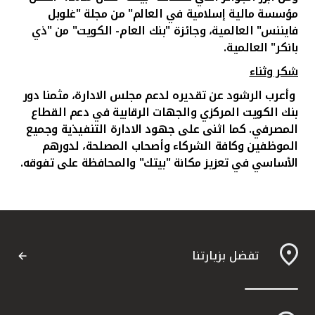
مؤسسة مالية إسلامية في العالم" من مجلة "غلوبل
فايننس" العالمية، وجائزة "بنك العام- الكويت" من "ذي
بانكر" العالمية.
شكر وثناء
وأعرب الرشود عن تقديره لدعم مجلس الادارة، مثمنا دور
بنك الكويت المركزي والجهات الرقابية في دعم القطاع
المصرفي. كما اثنى على جهود الادارة التنفيذية وجميع
الموظفين وكافة الشركاء وأصحاب المصلحة، لدورهم
الأساسي في تعزيز مكانة "بيتك" والمحافظة على تفوقه.
تفضل بزيارتنا