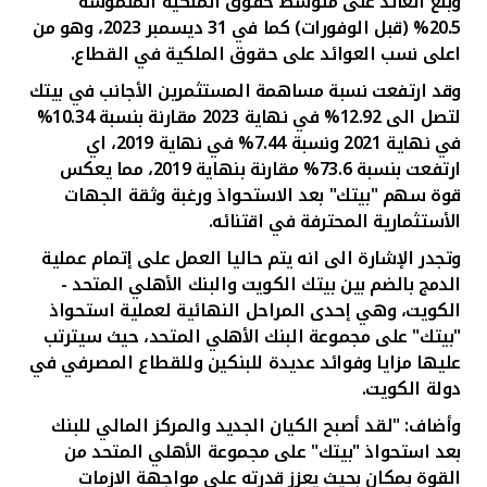
وبلغ العائد على متوسط حقوق الملكية الملموسة
20.5% (قبل الوفورات) كما في 31 ديسمبر 2023، وهو من
اعلى نسب العوائد على حقوق الملكية في القطاع
.
وقد ارتفعت نسبة مساهمة المستثمرين الأجانب في بيتك
لتصل الى 12.92% في نهاية 2023 مقارنة بنسبة 10.34%
في نهاية 2021 ونسبة 7.44% في نهاية 2019، اي
ارتفعت بنسبة 73.6% مقارنة بنهاية 2019، مما يعكس
قوة سهم "بيتك" بعد الاستحواذ ورغبة وثقة الجهات
الأستثمارية المحترفة في اقتنائه.
وتجدر الإشارة الى انه يتم حاليا العمل على إتمام عملية
الدمج بالضم بين بيتك الكويت والبنك الأهلي المتحد -
الكويت، وهي إحدى المراحل النهائية لعملية استحواذ
"بيتك" على مجموعة البنك الأهلي المتحد، حيث سيترتب
عليها مزايا وفوائد عديدة للبنكين وللقطاع المصرفي في
دولة الكويت
.
وأضاف: "لقد أصبح الكيان الجديد والمركز المالي للبنك
بعد استحواذ "بيتك" على مجموعة الأهلي المتحد من
القوة بمكان بحيث يعزز قدرته على مواجهة الازمات