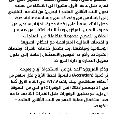
ثماره خلال عامه الأول، مشيرا الى الانتهاء من عملية
تحول البنك الأهلي المتحد (البحرين) من نشاطه التقليدي
إلى الإسلامي في وقت قياسي وبسلاسة عالية، حيث
حصل البنك رسمياً على رخصة مصرف تجزئة إسلامي من
مصرف البحرين المركزي، وبدأ البنـك اعتبارا من ديسمبر
الماضي بتقديـم مجموعـة متكاملـة مـن المنتجـات
والخدمـات الماليـة المتوافقـة مـع أحـكام الشـريعة
الإسـلامية ومبادئهـا، بمـا يشـمل خدمـات الأفـراد، وخدمـات
الشـركات، وأدوات التوفيـروالأسـتثمار، إضافـة إلـى حلـول
تمويـل التجـارة وإدارة الثـروات.
وذكر المرزوق: "لقد نتج عن الاستحواذ أرباح وقيمة
تراكمية
(Accretion)
بالنسبة لحصة الأرباح لكل سهم من
أسهم مساهمي بيتك بلغت 17.9% في العام الأول كما
في 31 ديسمبر 2023 (قبل الوفورات) والتي من المتوقع
ان تزيد مع تحقيق الوفورات خلال الفترات القادمة خاصة
بعد استكمال عملية الدمج مع البنك الأهلي المتحد –
الكويت
.