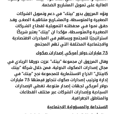
العالية على تمويل المشاريع الضخمة.
ونوّه المرزوق بدور "بيتك" في دعم وتمويل الشركات
الصغيرة والمتوسطة، والمشــاريع متناهيــة الصغــر، وقـد
حقـق نمـوا فـي محفظتـه التمويليـة لقطـاع الشـركات
الصغيـرة والمتوسـطة، مؤكدا ان "بيتك" يعتبر شريكًا
استراتيجيًا للمجتمع ويساهم في المبادرات الاقتصادية
والاجتماعية المختلفة التي تهم المجتمع.
7.5 مليارات دولار أمريكي إصدارات صكوك
وقال المرزوق ان مجموعة "بيتك" عززت دورها الريادي في
مجال إصدارات الصكوك الدولية
،
فمن خلال شركة "بيتك
كابيتال" الذراع الاستثمارية للمجموعة نجح "بيتك" في
إدارة وترتيب إصدارات صكوك تتجاوز قيمتها 7.5 مليارات
دولار أمريكي لجهات إصدار متنوعة، تغطي الإصدارات
السيادية وإصدارات الشركات عبر مختلف القطاعات
والمناطق الجغرافية.
الاستدامة والمسؤولية الاجتماعية