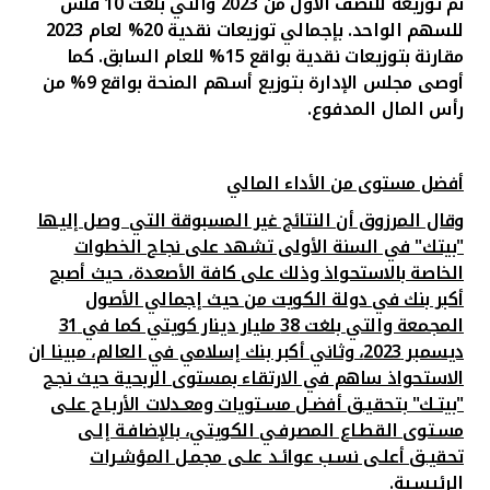
تم توزيعه للنصف الأول من 2023 والتي بلغت
10
فلس
للسهم الواحد. بإجمالي توزيعات نقدية 20% لعام 2023
مقارنة بتوزيعات نقدية بواقع 15% للعام السابق. كما
أوصى مجلس الإدارة بتوزيع أسهم المنحة بواقع 9% من
رأس المال المدفوع.
أفضل مستوى من الأداء المالي
وقال المرزوق أن النتائج غير المسبوقة التي وصل إليها
"بيتك" في السنة الأولى تشهد على نجاح الخطوات
الخاصة بالاستحواذ وذلك على كافة الأصعدة، حيث أصبح
أكبر بنك في دولة الكويت من حيث إجمالي الأصول
المجمعة والتي بلغت 38 مليار دينار كويتي كما في 31
ديسمبر 2023، وثاني أكبر بنك إسلامي في العالم، مبينا ان
الاستحواذ ساهم في الارتقاء بمستوى الربحية حيث نجـح
"بيتـك" بتحقيـق أفضـل مسـتويات ومعـدلات الأربـاح علـى
مسـتوى القطـاع المصرفـي الكويتي، بالإضافـة إلـى
تحقيـق أعلـى نسـب عوائـد علـى مجمـل المؤشـرات
الرئيسـية.