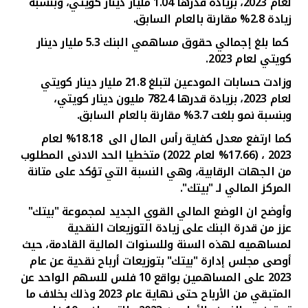
لعام 2023، بزيادة قدرها 1.04 مليار دينار كويتي، وبنسبة
زيادة
2.8% مقارنة بالعام السابق.
كما بلغ إجمالي
حقوق مساهمي البنك 5.3 مليار دينار
كويتي لعام 2023.
وزادت حسابات
المودعين
لتبلغ
21.8
مليار دينار كويتي
لعام 2023
، بزيادة قدرها
782.4
مليون دينار
كويتي
،
وبنسبة نمو بلغت 3.7% مقارنة بالعام السابق.
كما ارتفع معدل كفاية رأس المال الى
18.18% لعام
2023 ، (17.66% لعام 2022) متخطيا الحد الادنى المطلوب
من الجهات الرقابية، وهي النسبة التي تؤكد على متانة
المركز المالي لـ "بيتك".
وأوضح ان الوضع المالي القوي الجديد لمجموعة "بيتك"
عزز من قدرة البنك على زيادة التوزيعات النقدية
لمساهميه لهذه السنة وللسنوات المالية القادمة، حيث
أوصى مجلس إدارة "بيتك" بتوزيعات أرباح نقدية عن عام
2023 على المساهمين بواقع 10 فلس للسهم الواحد عن
المتبقي من الأرباح حتى نهاية عام 2023 وذلك بخلاف ما