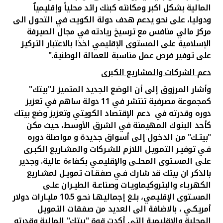
المالية بشكل اكبر ومكانته كبنك رائد محلياً وإقليمياٌ
ودوليا، على نحو يدعم هدف دولة الكويت في التحول الى
مركز مالي منافس مع ترسيخ ريادته في مجال الصيرفة
الإسلامية على المستوى الإقليمي اخذا بالاعتبار التركيز
على توفير فرص عمل مناسبة للعمالة الوطنية."
دعم الشركات والمشاريع الكبرى
وأشار المرزوق إلى أن الوضع الجديد المتميز لـ"بيتك"
كمجموعة مصرفية تنتشر في 11 دولة ساهم في تعزيز
دوره وقدرته في دعم الإقتصاد الكويتي وتعزيز وضع بيتك
كأحد البنوك المهيمنة في الشرق الأوسط، حيث مكن
"بيتـك" من الدخول إلى أسواق جديدة و مواصلة دوره
فـي توفيـر التمويـل اللازم للشـركات والمشـاريع الكبـرى
علـى المسـتوى المحلـى والإقليمـي بكفاءة عالية. وجدير
بالذكر ان بيتك قد شارك فـي صفقـات تمويـل لمشـاريع
الكهربـاء والبتروكيماويـات وصناعـة الطيـران علـى
المسـتوى الإقليمي، بلـغ إجماليهـا نحـو 10.5 مليـارات دولار
أمريكـي ، بالاضافة الى العديد من صفقات التمويل
المحلية والاقليمية التي أكدت قوة "بيتك" المالية وقدرته