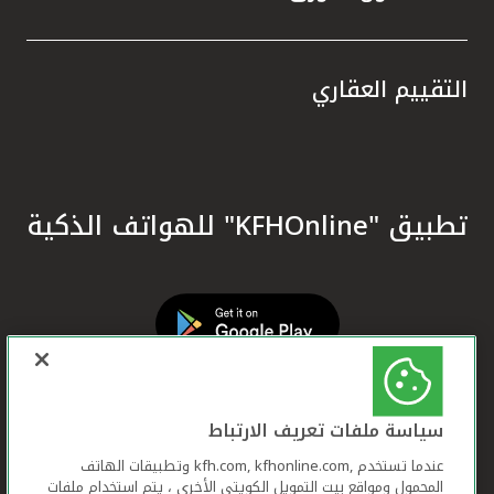
التقييم العقاري
تطبيق "KFHOnline" للهواتف الذكية
سياسة ملفات تعريف الارتباط
عندما تستخدم ,kfh.com, kfhonline.com وتطبيقات الهاتف
المحمول ومواقع بيت التمويل الكويتي الأخرى ، يتم استخدام ملفات