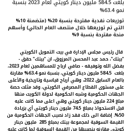
بلغت 584.5 مليون دينار كويتي لعام 2023 بنسبة
القنوات المصرفية
نمو 63.4%
توزيعات نقدية مقترحة بنسبة 20% (متضمنة 10%
أدوات وخدمات
التي تم توزيعها خلال منتصف العام الحالي) وأسهم
منحة مقترحة بنسبة 9%
خدمات ما بعد البيع
قال رئيس مجلس الإدارة في بيت التمويل الكويتي
"بيتك"، حمد عبد
المحسن المرزوق، ان
"
بيتك" حقق -
بفضل الله وتوفيقه
- صافي ارباح للمساهمين لعام
2023
،
اتصل بنا
بلغت
584.5
مليون دينار كويتي
،
بنسبة
نمو
63.4
%
مقارنة
بالعام السابق 2022
، وهي أرباح قياسية وتاريخية والأعلى
مواقع الفروع وأجهزة الصرف الآلي
على مستوى القطاع المصرفي الكويتي،
وقد مثلت حصة
الجهات الحكومية وشبه الحكومية لدولة الكويت منها
ألمانيا
مبلغ 224 مليون دينار كويتي وهي اعلى مما كانت عليه
قبل الاستحواذ بمبلغ
74.5
مليون دينار كويتي أي بزيادة
ماليزيا
50
%. إضافة الى ذلك فقد زاد نصيب الجهات الحكومية من
القيمة السوقية لمجموعة بيتك بمبلغ
285
مليون دينار
كويتي مقارنه بنصيبها من القيمة السوقية لما كانت عليه