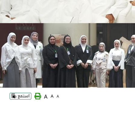
A
A
استمع
A