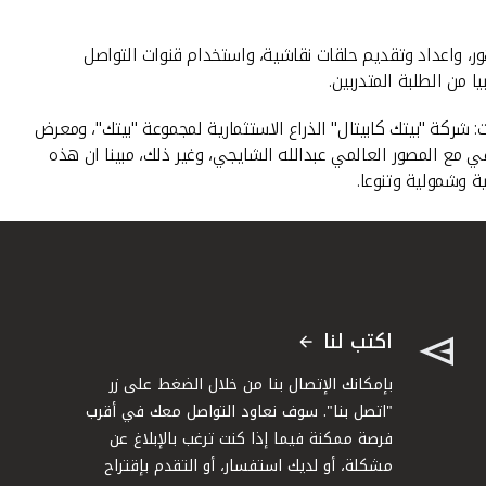
هور، واعداد وتقديم حلقات نقاشية، واستخدام قنوات التواصل
ا من الطلبة المتدربين.
 هذه الجهات: شركة "بيتك كابيتال" الذراع الاستثمارية لمجموعة "بيتك"، ومعرض
لتصوير الفوتوغرافي مع المصور العالمي عبدالله الشايجي، وغير ذلك، مبينا ان هذه
لية وشمولية وتنوعا.
اكتب لنا
بإمكانك الإتصال بنا من خلال الضغط على زر
"اتصل بنا". سوف نعاود التواصل معك في أقرب
فرصة ممكنة فيما إذا كنت ترغب بالإبلاغ عن
مشكلة، أو لديك استفسار، أو التقدم بإقتراح