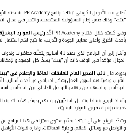
أطلق بيت التّمويل
"بيتك"، وذلك ضمن إطار المسؤولية المجتمعية، والتميز في مجال ال
وفي كلمته خلال افتتاح PR Academy أكّد
رئيس الموارد البشريّة 
بأحدث الطّرق وأعلى معايير الجودة والتّدريب، ما يتيح لهم استثمار ال
وأشار إلى أن البرنامج الذي يمتد لـ 4 
المجال، مؤكداً في الوقت ذاته أن "بيتك" يسخّر كل الجهود والإمكانات 
بدوره، قال
نائب المدير العام للعلاقات العامّة والإعلام في "بيت
الشّباب وتهيئتهم لسوق العمل بشكل احترافي عبر أحدث أساليب التّدر
الموظّفين والجمهور من جهة، والتواصل الداخلي بين الموظّفين أنفسه
دقيقة بإشراف فريق الموارد البشريّة.
وشدّد الرويّح على أن "بيتك" يقدّم محتوى مميّزا في هذا البرنامج عن ج
والتواصل مع وسائل الاعلام، وإدارة الفعاليّات، وادارة قنوات التّوا