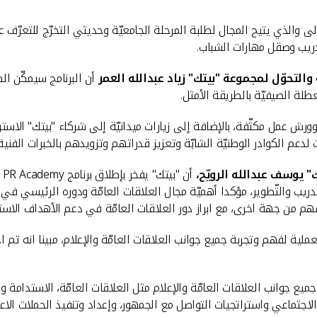
 الكويتي "بيتك" برنامج PR Academy بنسخته الأولى والذي يتيح المجال لطلبة المرحلة الجامعيّة وح
تدريب وصقل مهارات الشباب.
والتحوّل لمجموعة "بيتك" زياد عبدالله العمر
أن البرنامج سيمكّن الط
عطلة الصيفيّة بالطريقة الأمثل.
أسابيع يتخلّله محاضرات وندوات وورش عمل مكثّفة، بالإضافة إلى زيارات ميدانيّة إلى شرك
لدعم الكوادر الوطنيّة الشابّة وتعزيز قدراتهم وتزويدهم بالخبرات الفنية
ك" يوسف عبدالله الرويّح،
أ
يب والتّطوير، مؤكدا أهميّة مجال العلاقات العامّة ودوره الرئيسي في إ
م من جهة اخرى، مع ابراز دور العلاقات العامّة في دعم الأهداف الاستر
ميع جوانب العلاقات العامّة والإعلام مثل العلاقات العامّة، الاستدامة وا
صل الاجتماعي واستراتجيات التواصل مع الجمهور، وإعداد وتنفيذ الحملات ال