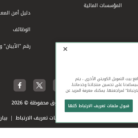
المؤسسات المالية
دليل أمن المعل
الوظائف
رقم "الآيبان" 
لهاتف المحمول ومواقع بيت التمويل الكويتي الأخرى ، يتم
يساعدنا على تحسين منتجاتنا وخدماتنا.
ارتباط" لمراجعتها. يمكنك معرفة المزيد عن
بيت التمويل الكويتي جميع الحقوق محفوظة © 2026
قبول ملفات تعريف الارتباط كلها
 استخدام الموقع الإلكتروني
ملفات تعريف الارتباط
بيا