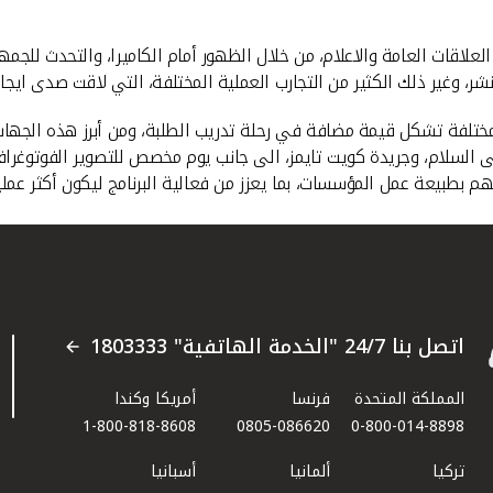
علاقات العامة والاعلام، من خلال الظهور أمام الكاميرا، والتحدث للجم
ر، وغير ذلك الكثير من التجارب العملية المختلفة، التي لاقت صدى ايجابي
يتضمن زيارات ميدانية لجهات مختلفة تشكل قيمة مضافة في رحلة تدريب الطلبة، ومن أبرز
قمي، وأكاديمية Coded للبرمجة، ومستشفى السلام، وجريدة كويت تايمز، الى جانب يوم مخصص ل
ركهم بطبيعة عمل المؤسسات، بما يعزز من فعالية البرنامج ليكون أكثر عم
اتصل بنا 24/7 "الخدمة الهاتفية" 1803333
المملكة المتحدة
فرنسا
أمريكا وكندا
1-800-818-8608
0805-086620
0-800-014-8898
تركيا
ألمانيا
أسبانيا