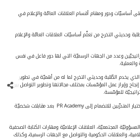
ديثي التخرّج للتعرّف على أساسيّات ودور ومهام أقسام العلاقات العامّة والإعلام في
لبة وحديثي التخرج من تعلّم أساسيّات العلاقات العامّة والإعلام
اء "بيتك" الاستراتيجيّين وعدد من الجهات الرسميّة التي لها دور فاعل في نفس
 والعملية.
ن "بيتك" يفخر بإطلاق برنامج PR Academy الذي يخدم الطّلبة وحديثي التخرج لما له من أهميّة في تطوير
نجاح وإبراز عمل المؤسّسات بمختلف مجالاتها وتطوير التواصل بين
اتيجيّة للمؤسّسة.
وأشاد الرويح بنشاط وتفاعل المتدرّبين ورغبتهم بخوض هذه التجربة العملية لفهم وتجربة جميع جوانب العلاقات العامّة والإعلام، مبينا انه تم اختيار المتدرّبين للانضمام إلى PR Academy بعد مقابلات شخصيّة
لمسؤوليّة المجتمعيّة، العلاقات الإعلاميّة ومهارات الكتابة الصحفية
اعلامية، والعلاقات الحكومية والتواصل مع الجهات الرسمية، وكذلك