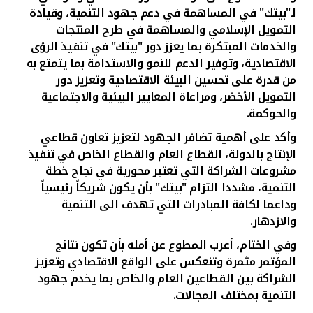
لـ"بيتك" في المساهمة في دعم جهود التنمية، وقيادة
التمويل الإسلامي والمساهمة في طرح المنتجات
والخدمات المبتكرة
بما يعزز دور "بيتك" في تنفيذ الرؤى
الاقتصادية، وتوفير الدعم للنمو والاستدامة بما يتمتع به
من قدرة على تحسين البيئة الاقتصادية وتعزيز دور
التمويل الأخضر، ومراعاة المعايير البيئية والاجتماعية
والحوكمة.
وأكد على أهمية تضافر الجهود لتعزيز تعاون قطاعي
الإنتاج بالدولة، القطاع العام والقطاع الخاص في تنفيذ
مشروعات الشراكة التي تعتبر محورية في نجاح خطة
التنمية، مشددا التزام "بيتك" بأن يكون شريكاً رئيسياً
وداعما لكافة المبادرات التي تهدف الى التنمية
والازدهار.
وفي الختام، أعرب المطوع عن أمله بأن تكون نتائج
المؤتمر مثمرة وتنعكس على الواقع الاقتصادي وتعزيز
الشراكة بين القطاعين العام والخاص بما يخدم جهود
التنمية بمختلف المجالات.