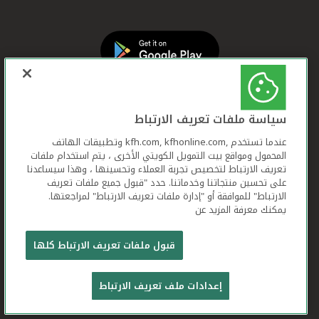
سياسة ملفات تعريف الارتباط
عندما تستخدم ,kfh.com, kfhonline.com وتطبيقات الهاتف
المحمول ومواقع بيت التمويل الكويتي الأخرى ، يتم استخدام ملفات
تعريف الارتباط لتخصيص تجربة العملاء وتحسينها ، وهذا سيساعدنا
على تحسين منتجاتنا وخدماتنا. حدد "قبول جميع ملفات تعريف
الارتباط" للموافقة أو "إدارة ملفات تعريف الارتباط" لمراجعتها.
يمكنك معرفة المزيد عن
بيت التمويل الكويتي جميع الحقوق محفوظة © 2026
قبول ملفات تعريف الارتباط كلها
شروط وأحكام استخدام الموقع الإلكتروني
ملفات
إعدادات ملف تعريف الارتباط
تعريف الارتباط
بيان الخصوصية
تواصل معنا