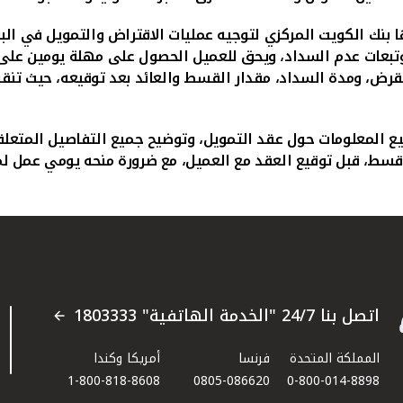
بنك الكويت المركزي لتوجيه عمليات الاقتراض والتمويل في البن
تبعات عدم السداد، ويحق للعميل الحصول على مهلة يومين على ا
ض، ومدة السداد، مقدار القسط والعائد بعد توقيعه، حيث تنقس
يع المعلومات حول عقد التمويل، وتوضيح جميع التفاصيل المتعلقة
سط، قبل توقيع العقد مع العميل، مع ضرورة منحه يومي عمل لمر
اتصل بنا 24/7 "الخدمة الهاتفية" 1803333
المملكة المتحدة
فرنسا
أمريكا وكندا
1-800-818-8608
0805-086620
0-800-014-8898