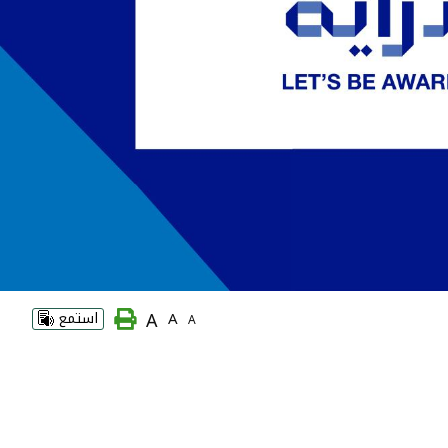
A
A
استمع
A