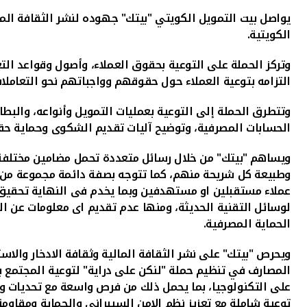
يواصل بيت التمويل الكويتي "بيتك" جهوده لنشر الثقافة الما
الكويتية.
وتركز الحملة على التوعية بحقوق العملاء، وأصول وقواعد الت
التزامه بتوعية العملاء حول حقوقهم وواجباتهم نحو التعاملات
وتتطرق الحملة إلى التوعية بعمليات التمويل وأنواعه، والبطا
الحسابات المصرفية، وتوضيح آليات تقديم الشكوى وحماية حقو
ويساهم "بيتك" من خلال رسائل متعددة تحمل مضامين مختلفة 
وطبيعة كل شريحة منهم، كما تتوجه بصفة دائمة مجموعة من ال
عملاء مستقبلين او مستهدفين وبما يخدم فى النهاية تحقيق ا
لوسائل التقنية الحديثة، ومنها عدم تقديم اى معلومات عن ال
الحماية المصرفية.
ويحرص "بيتك" على نشر الثقافة المالية وثقافة الادخار والاس
المصارف في تنظيم حملة "لنكن على دراية" لتوعية المجتمع بال
على التكنولوجيا، بما يحمل ذلك من فرص واسعة مع تحديات وم
توعية شاملة مع تعزيز نظم الامن السيبراني والحماية ومقاوم