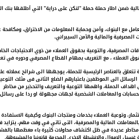
لية ضمن اطار حملة حملة "لنكن على دراية"
التي أطلقها
بنك ال
عامل مع البنوك، وأمن وحماية المعلومات من الاختراق، ومكافحة ع
 المصرفية والمالية والأمن السيبراني.
قات المصرفية، والتوعية بحقوق العملاء من ذوي الاحتياجات الخاصة
ق العملاء ، مع التعريف بمهام القطاع المصرفي ودوره في تعزيز
تتعلق بالعناصر الرئيسية للحملة، يوجهها الى شرائح عملائه ع
رسائل الى الموظفين باعتبارهم الضلع الثانى فى مثلث التوعية
هداف الحملة، واهمها التوعية والتعريف والتحذير من مخاطر محت
حسابات والمعاملات الشخصية لجهات مجهولة او ردا على رسائل غي
تثمار، وتوعية العملاء بخدمات ومنتجات البنوك وكيفية الاستفادة 
معاملات المالية والمصرفية، التى تاتي في وقت مهم، يتزايد فيه 
خاطر عديدة في ظل اكتشاف محاولات كثيرة باء معظمها بالفشل لا
ة غسيل الاموال والانشطة الاخرى المجرمة قانونيا والمشبوهة.