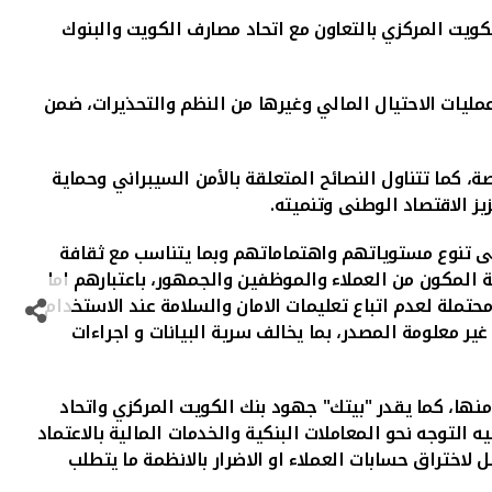
كويت المركزي بالتعاون مع اتحاد مصارف الكويت والبنوك
مليات الاحتيال المالي وغيرها من النظم والتحذيرات، ضمن
، كما تتناول النصائح المتعلقة بالأمن السيبراني وحماية
 الاقتصاد الوطنى وتنميته.
لى تنوع مستوياتهم واهتماماتهم وبما يتناسب مع ثقافة
 المكون من العملاء والموظفين والجمهور، باعتبارهم اما
ملة لعدم اتباع تعليمات الامان والسلامة عند الاستخدام
ر معلومة المصدر، بما يخالف سرية البيانات و اجراءات
منها، كما يقدر "بيتك" جهود بنك الكويت المركزي واتحاد
التوجه نحو المعاملات البنكية والخدمات المالية بالاعتماد
ختراق حسابات العملاء او الاضرار بالانظمة ما يتطلب