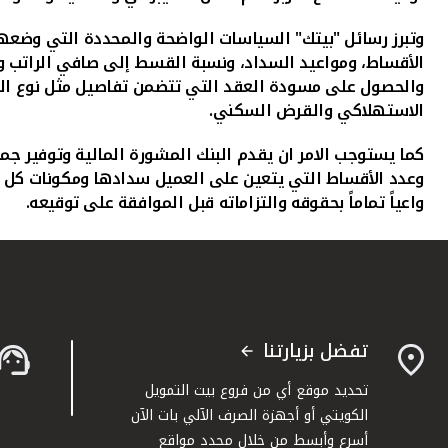
وتبرز رسائل "بيتك" السياسات الواضحة والمحددة التي وضعها 
الأقساط، ومواعيد السداد، ونسبة القسط إلى صافي الراتب و
والحصول على مسودة العقد التي تتضمن تفاصيل مثل نوع القر
الاستهلاكي والقرض السكني.
كما يستوجب الامر ان يقدم البنك المشورة المالية وتوفير جم
وعدد الأقساط التي يتعين على العميل سدادها ومكونات كل ق
واعياً تماماً بحقوقه والتزاماته قبل الموافقة على توقيعه.
تفضل بزيارتنا
تحديد موقع أي من فروع بيت التمويل
الكويتي أو أجهزة الصرف الآلي بات الآن
أسرع وأبسط من خلال محدد مواقع