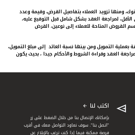
وك، ومنها تزويد العملاء بتفاصيل القرض، وقيمة وعدد
لأقل، لمراجعة العقد بشكل شامل قبل التوقيع عليه،
م القروض المتاحة للعملاء إلى نوعين، القرض
 بعملية التمويل ومن بينها نسبة العائد إلى مبلغ التمويل،
اجعة العقد وقراءة الشروط والأحكام جيدا ، بحيث يكون
اكتب لنا
بإمكانك الإتصال بنا من خلال الضغط على زر
"اتصل بنا". سوف نعاود التواصل معك في أقرب
فرصة ممكنة فيما إذا كنت ترغب بالإبلاغ عن