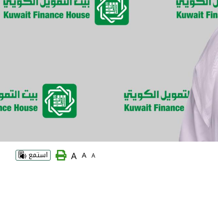
A
A
استمع
A