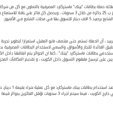
لائه حملة بطاقات "بيتك" ماستركارد المصرفية بالتعاون مع كل من شرك
(مجمع الأفنيوز) وفندق والدورف أستوريا ، بما يمكن 25 رابحا من الفوز ب 25 جائزة من خ
ت الشايع في الأفنيوز.
بيد ، أن الحملة تستمر حتى منتصف مايو المقبل، استمرارا لتطوير تجربة ال
يق الفائدة للتجار والأسواق، والسعي لاستخدام البطاقات المصرفية بديلا
خدمي بطاقات ماستركارد "بيتك" ، كما ان الجوائز يتم انفاقها داخل الكو
اريين على ترسيخ مفهوم التسوق داخل الكويت ، و تقديم المكافآت المجزي
ائز قيمة للاقامة والتسوق في مركز التسوق الاشهر فى الكويت .