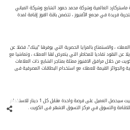
ة ماستركارد العالمية وشركة محمد حمود الشايع وشركة المباني
لال 3 سحوبات ، ويحصل كل فائز على باقة للاستمتاع بتجربة فريدة في مجمع الأفنيوز ، تتضمن باقة الفوز إقامة لمدة
عملاء ، والاستمتاع بالمزايا الحصرية التي يوفرها "بيتك"، فضلا عن
 عن النقود تفاديا للمخاطر التي يتعرض لها العملاء ، وتماشيا مع
يت من خلال مرافق الافنيوز ممثلة بمتاجر الشايع ذات العلامات
ة والجوائز القيمة للعملاء مع استخدام البطاقات المصرفية فى
وأشار العربيد إلى أن 25 من عملاء" بيتك" سيتأهلون لدخول السحب عند استخدام بطاقات بيتك ماستركارد مع كل عملية شراء بقيمة 1 دينار، حيث سيحصل العميل على فرصة واحدة مقابل كل 1 دينار للاستخدام