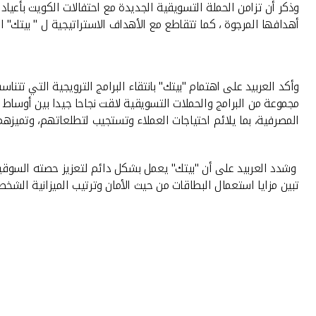
وذكر أن تزامن الحملة التسويقية الجديدة مع احتفالات الكويت بأعي
أهدافها المرجوة ، كما تتقاطع مع الأهداف الاستراتيجية ل " بيتك" 
وأكد العربيد على اهتمام "بيتك" بانتقاء البرامج الترويجية التي ت
مجموعة من البرامج والحملات التسويقية لاقت نجاحا جيدا بين أوساط 
المصرفية، بما يلائم احتياجات العملاء وتستجيب لتطلعاتهم، وتميزهم 
وشدد العربيد على أن "بيتك" يعمل بشكل دائم لتعزيز حصته السوقية 
تبين مزايا استعمال البطاقات من حيث الأمان وترتيب الميزانية الشخصي