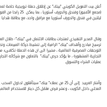
أعلن بيت التمويل الكويتي "بيتك" عن إطلاق حملة ترويجية خاصة لعم
ليلتين في فندق والدورف أستوريا مع مرافق واحد، مع بطاقة هدايا الشايع برصيد 5 الاف دينار للتسوق بها في محلا
وقال المدير التنفيذي لمنتجات بطاقات الائتمان في "بيتك"- طلال العر
ترسيخ مبادئ وأهداف "بيتك" الرامية إلى تنشيط حركة المبيعات، وتحق
التوجهات المصرفية العالمية ، مشيرا الى ان هذه الحملة تكافىء مست
التجارية المشهورة ، ما يؤكد حرص "بيتك" بالتعاون مع شركائه التج
عمليات الشراء والتسوق.
المحلي داخل الكويت ، وعشر فرص مقابل كل دينار للاستخدام العالمي خارج الكويت ، فيما سيتم اجراء 3 سحوبات تؤهل الفائزين بجو