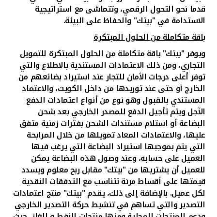
قدما نحو التحول الرقمي، وتتماشى مع استراتيجية
الاستدامة في "بيتك" والحفاظ على البيئة.
باقة متكاملة من
الحلول المبتكرة
ويوفر "بيتك" باقة متكاملة من
الحلول المبتكرة للتمويل
التجاري، ومن ذلك
الاعتمادات المستندية بالاطلاع والتي
توفر أعلى درجات الأمان للتجار عند استيراد بضائعهم من
الخارج أو حتى عند توريدها من داخل الكويت، والاعتماد
المستندي بالقبول وهو نوع من أنواع اعتمادات الدفع
الآجل ويتم تأجيل الدفع للمصدر الخارجي بعد شحن
البضاعة أو استلام مستندات الشحن بفترات زمنية متفق
عليها، والاعتمادات المعاد تمويلها من خلال المرابحة
التي يتم بموجبها استيراد البضاعة التي يرغب فيها
العميل على حسابه، وعند وصول هذه البضاعة يمكن
للعميل أن يشتريها من "بيتك" مقابل ربح معلوم ويسدد
قيمتها على أقساط مرنة تتناسب مع التدفقات النقدية
لكل عميل. بالإضافة إلى ذلك، يقدم "بيتك" منتج اعتمادات
التصدير والتي تساهم في تنشيط حركة التصدير الخارجي
ودعم المنتجات المحلية ومنها منتجات النفط و الغاز، حيث