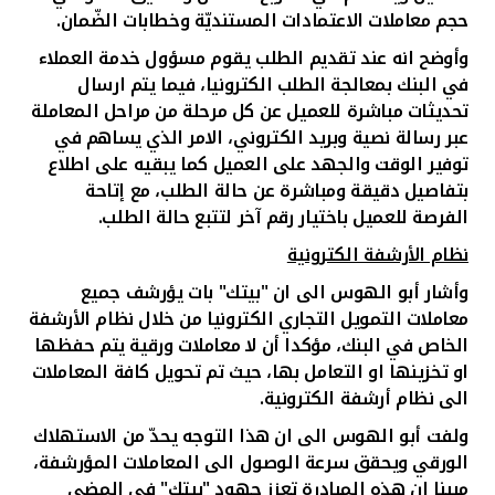
تركيا
حجم معاملات الاعتمادات المستنديّة وخطابات الضّمان.
وأوضح انه عند تقديم الطلب يقوم مسؤول خدمة العملاء
مصر
في البنك بمعالجة الطلب الكترونيا، فيما يتم ارسال
تحديثات مباشرة للعميل عن كل مرحلة من مراحل المعاملة
المملكة المتحدة
عبر رسالة نصية وبريد الكتروني، الامر الذي يساهم في
توفير الوقت والجهد على العميل كما يبقيه على اطلاع
مملكة البحرين
بتفاصيل دقيقة ومباشرة عن حالة الطلب، مع إتاحة
الفرصة للعميل باختيار رقم آخر لتتبع حالة الطلب.
نظام الأرشفة الكترونية
وأشار أبو الهوس الى ان "بيتك" بات يؤرشف جميع
معاملات التمويل التجاري الكترونيا من خلال نظام الأرشفة
الخاص في البنك، مؤكدا أن لا معاملات ورقية يتم حفظها
او تخزينها او التعامل بها، حيث تم تحويل كافة المعاملات
الى نظام أرشفة الكترونية.
ولفت أبو الهوس الى ان هذا التوجه يحدّ من الاستهلاك
الورقي ويحقق سرعة الوصول الى المعاملات المؤرشفة،
مبينا ان هذه المبادرة تعزز جهود "بيتك" في المضي