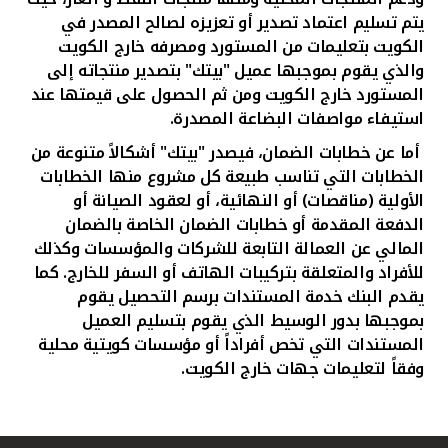
يتم تسليم اعتماد تصدير أو تعزيزه لصالح المصدر في
الكويت بتعليمات من المستورد ومصرفه خارج الكويت
والذي يقوم بموجبها عميل "بيتك" بتصدير منتجاته إلى
المستورد خارج الكويت ومن ثم الحصول على قيمتها عند
استيفاء مواصفات البضاعة المصدرة.
أما عن خطابات الضمان، فيصدر "بيتك" أشكالاً متنوعة من
الخطابات التي تناسب طبيعة كل مشروع منها الخطابات
الأولية (مناقصات) أو النهائية، أو لعقود الصيانة أو
الدفعة المقدمة أو خطابات الضمان الخاصة بالضمان
المالي عن العمالة التابعة للشركات والمؤسسات وكذلك
للأفراد والمتعلقة بتركيبات الهاتف أو السفر للخارج
.
كما
يقدم البنك خدمة المستندات برسم التحصيل يقوم
بموجبها بدور الوسيط الذي يقوم بتسليم العميل
المستندات التي تخص أفراداً أو مؤسسات كويتية محلية
وفقاً لتعليمات جهات خارج الكويت.