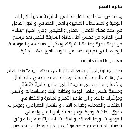
جائزة التميز
وحصد «بيتك» جائزة الشارقة للتميز الخليجية تقديراً للإنجازات
النوعية والمساهمات المتميزة بالعمل المصرفي والدور الفاعل
في دعم قطاع الأعمال المحلي والخليجي. وجرى اختيار «بيتك»
لنيل الجائزة من مجلس أمناء جائزة الشارقة للتميز، بعد ترشيح
من غرفة تجارة وصناعة الشارقة، ويذكر أن «بيتك» هو المؤسسة
الوحيدة التي تم ترشيحها من الكويت للفوز بهذه الجائزة.
معايير عالمية دقيقة
تجدر الإشارة إلى أن جميع الجوائز التي حصدها "بيتك" هذا العام
من جهات عالمية وإقليمية مرموقة متخصصة في عالم المال
والأعمال استندت في تقييمها إلى معايير عالمية دقيقة
ومهنية تقيس عناصر الجودة ومكانة البنك ومساهماته، وأُسس
ومؤشّرات مالية، وإلى عناصر التميز والمبادرة والابتكار في
المنتجات والخدمات، وكفاءة الأداء والانتشار الجغرافي، ومؤشرات
حقوق الملكية، وقوة مؤشر كفاية رأس المال وإجمالي
الموجودات، ورضا العملاء، والعلاقات الاستراتيجية، وذلك وفق
توصيات لجنة تحكيم خاصة مؤلفة من خبراء ومحللين متخصصين