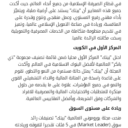
في قطاع الصيرفة الإسلامية من جميع أنحاء العالم، حيث أكدت
جميع هذه المعايير أن "بيتك" يستند على أرضية صلبة، ويتميّز
بأداء مهني رفيع المستوى، وعمل منهجي وتنوع وقدرة على
المنافسة، وريادة في صناعة التمويل الإسلامي عالميا، وتميز
في تقديم منظومة متكاملة من الخدمات المصرفية والتمويلية
رسخت مكانته الرائدة عالميا.
المركز الأول في الكويت
احتل "بيتك" المركز الأول محليا ضمن قائمة تصنيف مجموعة "ذي
بانكر" العالمية لأفضل البنوك الاسلامية في العالم. وأكدت
المجلة أن "بيتك" يمثل حالة مستمرة من النمو والتطور، تقوم
على قاعدة راسخة من المتانة المالية والاداء التشغيلي القوي
والنمو في جميع المؤشرات، علاوة على ما يقدمه من حلول
مبتكرة للمتطلبات والاحتياجات المالية والمصرفية للافراد
والشركات وفق الشريعة، وبأفضل المقاييس العالمية.
ريادة على مستوى السوق
منحت مجلة يوروموني العالمية "بيتك" تصنيفات رائد
سوق (Market Leader) في 5 فئات تقديرا لتفوقه وريادته