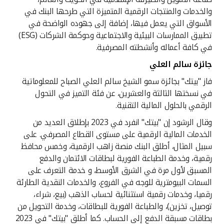
والخدمات والمنتجات الرقمية المتميزة التي طرحها البنك في
الأسواق التي يعمل فيها، إضافة إلى جهوده الواضحة في
تطبيق الممارسات البيئية والاجتماعية وحوكمة الشركات (ESG)
في كافة أعماله وأنشطته المصرفية.
جائزة سالم العلي
فاز "بيتك" بجائزة سمو الشيخ سالم العلي الصباح للمعلوماتية
في نسختها الثالثة والعشرين، عن فئة التميز في التحول
الرقمي بالحلول المالية التقنية.
وقال الرشود إن "بيتك" انفرد في 2023 بإطلاق العديد من
الخدمات المالية الرقمية على مستوى القطاع المصرفي. على
سبيل المثال، أطلق البنك منصة زاهب الرقمية، وخمس محافظ
رقمية، وخدمة الطباعة الفورية لبطاقات الائتمان والدفع
المسبق لأول مرة في الشرق الأوسط، و خدمة التعرف على
السمات البيومترية للوجه في الفروع، والخدمات النقدية الطارئة
رقميا، وخدمات رقمية استثنائية لحساب الذهب (بيع، شراء،
توصيل، تخزين)، والطباعة الفورية للبطاقات، وخدمة التحويل من
بطاقات مسبقة الدفع إلى الحساب. كما أطلق "بيتك" في 2023