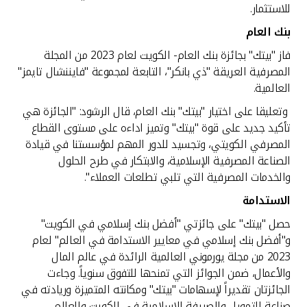
للاستثمار.
بنك العام
فاز "بيتك" بجائزة بنك العام- الكويت لعام 2023 من المجلة
المصرفية العريقة "ذي بانكر"، التابعة لمجموعة "فايننشال تايمز"
العالمية.
وتعليقا على اختيار "بيتك" بنك العام، قال الرشود: "الجائزة هي
تأكيد جديد على قوة "بيتك" وتميز اداءه على مستوى القطاع
المصرفي الكويتي، وتجسيد للدور المهم لمؤسستنا في قيادة
الصناعة المصرفية الإسلامية، والابتكار في طرح الحلول
والخدمات المصرفية التي تلبي تطلعات العملاء".
الاستدامة
حصل "بيتك" على جائزتي "أفضل بنك إسلامي في الكويت"
و"أفضل بنك إسلامي في معايير الاستدامة في العالم" لعام
2023 من مجلة يورموني العالمية الرائدة في عالم المال
والأعمال، ضمن الجوائز التي تمنحها للتفوق سنوياً. وجاءت
الجائزتان تقديراً لإسهامات "بيتك" ومكانته المتميزة وريادته في
صناعة التمويل والصيرفة الإسلامية في الكويت والعالم،