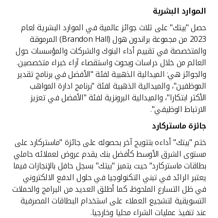
الموارد البشرية
حصل "بيتك" على ثلاث جوائز عالمية في الموارد البشرية لعام
2023 من مجموعة براندون هول (Brandon Hall) المرموقة
والمتخصصة في تقييم أداء البنوك والشركات والمؤسسات حول
العالم من خلال دراسات وبحوث واستقصاء آراء خبراء متخصصين.
والجوائز هي: الميدالية الذهبية لفئة "الأفضل في برنامج تقدير
الموظفين"، والميدالية الذهبية لفئة "برنامج ادارة المواهب
الأكثر ابتكارا"، والميدالية البرونزية لفئة "الأفضل في تعزيز
الارتباط الوظيفي".
جائزة ماستركارد
ختم "بيتك" أداءه بتتويج آخر بحصوله على جائزة "ماستركارد على
مستوى الشرق الأوسط كأفضل بنك يقدم عروض لعملائه حاملي
بطاقات ماستركارد" حيث يتميز "بيتك" بسجل حافل بالإنجازات فيما
يعتبر الرائد في تبني التكنولوجيا في حلول الدفع الالكتروني
في ظل التسارع الملحوظ، كما أطلق العديد من البرامج والحملات
التسويقية لتشجيع العملاء على استخدام البطاقات المصرفية
عند تنفيذ عمليات الشراء محليا وخارجيا.