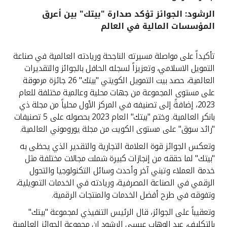
الرشود: الجوائز تؤكد صدارة "بيتك" بين أعرق
القنوات المصرفية
المؤسسات المالية في العالم
أدوات وخدمات
تأكيداً على مواصلة مسيرته الناجحة وريادته العالمية في صناعة
التمويل الاسلامي، وتعزيزاً لسجله الحافل بالجوائز والتقديرات
خدمات ما بعد البيع
العالمية، حصد بيت التمويل الكويتي "بيتك" 26 جائزة مرموقة
على مستوى المجموعة من جهات محلية وعالمية مختلفة للعام
2023، إضافةً إلى تصنيفه في المركز الأول محلياً من مجلة ذي
بانكر العالمية. وختم "بيتك" العام 2023 بحصوله على 5 تصنيفات
اتصل بنا
"رائد سوق" على مستوى الكويت من مجلة يوروموني العالمية.
مواقع الفروع وأجهزة الصرف الآلي
وتعكس الجوائز قوة العلامة التجارية والتقدير الذي يحظى به
"بيتك" لما حققه من إنجازات كبيرة شملت مجالات مختلفة مثل
ألمانيا
خدمة العملاء وتبني آخر وأحدث وسائل التكنولوجيا والتحول
الرقمي في الصناعة المصرفية، وريادته في الخدمات التمويلية،
وتفوقه في طرح أفضل الخدمات والمنتجات الرقمية.
ماليزيا
وتعقيباً على الجوائز، قال الرئيس التنفيذي لمجموعة "بيتك"
بالتكليف، عبد الوهاب عيسى الرشود إن مجموعة الجوائز العالمية