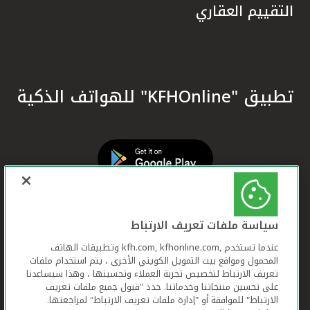
التقييم العقاري
تطبيق "KFHOnline" للهواتف الذكية
سياسة ملفات تعريف الارتباط
عندما تستخدم ,kfh.com, kfhonline.com وتطبيقات الهاتف
المحمول ومواقع بيت التمويل الكويتي الأخرى ، يتم استخدام ملفات
تعريف الارتباط لتخصيص تجربة العملاء وتحسينها ، وهذا سيساعدنا
على تحسين منتجاتنا وخدماتنا. حدد "قبول جميع ملفات تعريف
الارتباط" للموافقة أو "إدارة ملفات تعريف الارتباط" لمراجعتها.