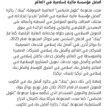
أفضل مؤسسة مالية إسلامية في العالم
منحت مجموعة "غلوبل فاينانس" العالمية المرموقة، "بيتك"، جائزة
"افضل مؤسسة مالية اسلامية في العالم" تقديرا لنجاحاته في
مختلف المجالات والنمو المتواصل في أنشطته وأعماله على
الصعيدين الاقليميى والدولي، ومكانته الرائدة في سوق
التمويل الاسلامي، وتميز حلوله وخدماته المالية الرقمية. كما فاز
"بيتك" في الاعلان السادس عشر لجوائز المجموعة لعام 2023،
بـ6 جوائز أخرى هي: أفضل بنك إسلامي للخدمات المصرفية
للشركات في العالم، وأفضل بنك إسلامي للشركات الصغيرة
والمتوسطة في العالم، وأفضل خدمات تكافل إسلامي في
العالم، وأفضل مزود لخدمات تمويل المشاريع الإسلامية في
العالم، وافضل بنك اسلامي في الشرق الاوسط، وافضل بنك
إسلامي في تركيا لـ(بيتك- تركيا).
إضافة إلى ذلك حصل "بيتك" على جائزة أفضل بنك في الكويت
للتمويل المستدام لعام 2023 خلال حفل توزيع جوائز بنوك
الاستثمار والتمويل المستدام الذي تنظّمه سنوياً مجموعة "غلوبل
فاينانس"، كما منحت المجموعة شركة بيتك كابيتال، الذراع
الاستثمارية لمجموعة "بيتك"، جائزة أفضل بنك في الكويت