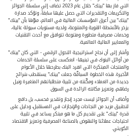
تركيا
التي فاز بها "بيتك" خلال عام 2023 تضاف إلى سلسلة الجوائز
والتكريمات والتقديرات التي حصل عليها سابقاً، وتؤكد صدارة
مصر
"بيتك" بين أعرق المؤسسات المالية في العالم، منوّها بأن "بيتك"
يزخر بالأنشطة القوية والمتنوعة، ولديه مستويات سيولة عالية،
وخدمات مصرفية متطورة ومتنوعة تتوافق مع أحدث التقنيات
المملكة المتحدة
والمعايير المالية العالمية.
مملكة البحرين
وأشار إلى أن نجاح استراتيجية التحول الرقمي - التي كان "بيتك"
من أوائل البنوك في تبنيها- انعكست على سلسلة الخدمات
والمنتجات المبتكرة التي انفرد البنك بطرحها خلال الأعوام
الأخيرة. هذه الخطوة السباقّة جعلت "بيتك" يستقطب شرائح
جديدة من العملاء ومكّنته من تلبية متطلباتهم المتغيرة ونيل
رضاهم، وتعزيز مكانته الرائدة في السوق.
وأضاف أن الجوائز ليست مجرد إنجاز وتقدير فحسب، بل دافع
لتحقيق مزيد من النجاحات والإنجازات في المستقبل، ودليل على
قدرة "بيتك" على تقديم كل ما هو مبتكر يساعد في تلبية
احتياجات عملائنا والنهوض بالصناعة المصرفية وتعزيز الاقتصاد
الكويتي.