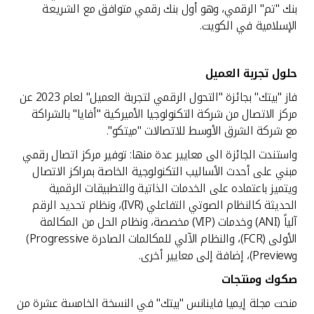
بنك "تم" الرقمي، وهو أول بنك رقمي متوافق مع الشريعة
الإسلامية في الكويت.
حلول تجربة العميل
فاز "بيتك" بجائزة "التحول الرقمي لتجربة العميل" لعام 2023 عن
مركز الاتصال من شركة التكنولوجيا الأميركية "أفايا" بالشراكة
مع شركة الشرق الأوسط للاتصالات "ميتكو".
واستندت الجائزة الى معايير عدة منها: توفير مركز اتصال رقمي
مبني على أحدث الأساليب التكنولوجية الخاصة بمراكز الاتصال
ويتميز باعتماده على الخدمات الذاتية والتطبيقات الرقمية
الحديثة كالنظام الصوتي التفاعلي (IVR)، ونظام تحديد الرقم
آلياً (ANI) وخدمات (VIP) مخصصة، ونظام الحل من المكالمة
الأولى (FCR)، والنظام الآلي للمكالمات الصادرة Progressive)
وPreview)، إضافة إلى معايير أخرى.
صكوك ومنتجات
منحت مجلة إيميا فاينانس "بيتك" في النسخة الخامسة عشرة من