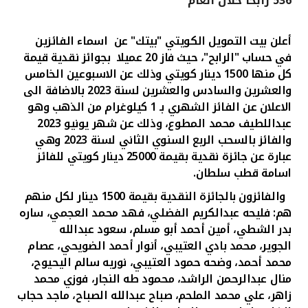
536 رابحا خلال العام
القنوات المصرفية
أعلن بيت التمويل الكويتي "بيتك" عن
اسماء الفائزين
في حساب "الرابح"، حيث فاز
20
عميلا
بجوائز نقدية قيمة
أدوات وخدمات
كل منها 1500 دينار كويتي
وذلك عن الاسبوعين الخامس
والعشرين والسادس والعشرين لسنة 2023 بالاضافة الى
خدمات ما بعد البيع
الاعلان عن الفائز الشهري بـ 1 كيلوغرام من الذهب وهو
عبداللطيف محمد المطوع، وذلك عن شهر يونيو 2023
والفائز بالسحب الربع السنوي الثاني لسنة 2023 وهي
عبارة عن جائزة نقدية بقيمة
25000
دينار كويتي للفائز
اتصل بنا
اسامة قطب سلطان.
مواقع الفروع وأجهزة الصرف الآلي
والفائزون بالجائزة النقدية بقيمة 1500 دينار لكل منهم
هم:
فليحه عبدالكريم الفضلي
،
فهد محمد العجمي، ساره
بدر الشطي، أمين أحمد أبو مسلم، سعود عبدالله
ألمانيا
الجوير، محمد بادي العتيبي، أنوار أحمد الضويحي، عصام
محمد أحمد، وضحه حمود العتيبي، نوريه سالم اليحيوح،
ماليزيا
منال عبدالرحمن الراشد، محمود طه النجار، فوزي محمد
زاهر، علي محمد الملحم، صباح عبدالله الصباح، ماجد حجاب