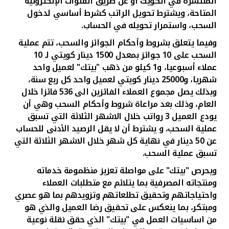
المنتشرة في الكويت أو عن طريق القنوات الإلكترونية
المتاحة، ويشترط تحويل الراتب كشرط أساسي لدخول
السحب، واستمرار تحويله في الحساب.
وفيما يتعلق بشروط وأحكام الجوائز والسحب، تتم عملية
السحب على 10 جوائز بمعدل 1500 دينار كويتي لـ 10
عملاء أسبوعيا، و1 كيلو من ذهب "بيتك" لعميل واحد
شهريا، و25000 دينار كويتي لعميل واحد كل ربع سنة،
وبذلك يصل مجموع العملاء الفائزين الى 536 فائزا خلال
العام، وذلك بعد مراعاة شروط وأحكام السحب وهي أن
يودع العميل 3 رواتب خلال الاشهر الثلاثة التي تسبق
عملية السحب، و يشترط أن لا يقل الرصيد الأدنى للحساب
عن 50 دينار في نهاية كل شهر خلال الاشهر الثلاثة التي
تسبق عملية السحب.
ويحرص "بيتك" على مواصلة تعزيز منظمومة خدماته
ومنتجاته المصرفية بما يتلائم مع متطلبات العملاء
واحتياجاتهم وتحقيق تطلعاتهم وتزويدهم بما هو عصري
ومبتكر، بما ينعكس على تحقيق رضا العميل والذي هو
من اساسيات العمل في "بيتك" الذي حقق نقلة نوعية