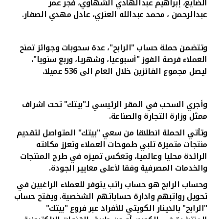
تركيا
الضايع، إبراهيم عبدالهادي الشهاوي، فجر عمر
عبدالرحمن ، محمد عبدالله العنزي، عادل مهدي الصفار.
مصر
وتتضمن حملة حساب "الرابح"، عدة سحوبات وجوائز تمنح
المملكة المتحدة
العملاء فرصة الفوز "أسبوعيا، وشهريا، وربع سنويا"،
ليصل مجموع الفائزين خلال العام الى 536 عميلا.
مملكة البحرين
وأجري السحب في المقر الرئيسي لـ"بيتك" تحت اشراف
ممثل وزارة التجارة والصناعة.
وتأتي الحملة انطلاقا من سعي "بيتك" المتواصل لتقديم
منتجات متميزة تلبي طموحات العملاء وتعزز مكانته
الرائدة محليا وعالميا، وتعكس تميزه في طرح المنتجات
والخدمات المصرفية وفقا لأعلى معايير الجودة.
وحساب الرابح هو حساب راتب يتوفر للعملاء الراغبين في
تحويل رواتبهم وادارة حساباتهم الشخصية. ويفتح حساب
"الرابح" بالدينار الكويتي للأفراد
عبر فروع "بيتك"