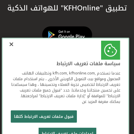
تطبيق "KFHOnline" للهواتف الذكية
سياسة ملفات تعريف الارتباط
عندما تستخدم ,kfh.com, kfhonline.com وتطبيقات الهاتف
المحمول ومواقع بيت التمويل الكويتي الأخرى ، يتم استخدام ملفات
تعريف الارتباط لتخصيص تجربة العملاء وتحسينها ، وهذا سيساعدنا
على تحسين منتجاتنا وخدماتنا. حدد "قبول جميع ملفات تعريف
الارتباط" للموافقة أو "إدارة ملفات تعريف الارتباط" لمراجعتها.
يمكنك معرفة المزيد عن
بيت التمويل الكويتي جميع الحقوق محفوظة © 2026
قبول ملفات تعريف الارتباط كلها
شروط وأحكام استخدام الموقع الإلكتروني
ملفات
إعدادات ملف تعريف الارتباط