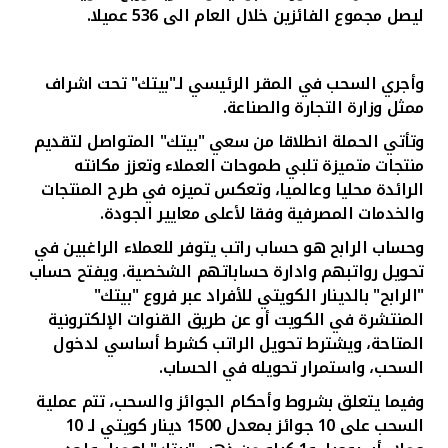
تركيا
ليصل مجموع الفائزين خلال العام الى 536 عميلا.
مصر
وأجري السحب في المقر الرئيسي لـ"بيتك" تحت اشراف
ممثل وزارة التجارة والصناعة.
المملكة المتحدة
وتأتي الحملة انطلاقا من سعي "بيتك" المتواصل لتقديم
منتجات متميزة تلبي طموحات العملاء وتعزز مكانته
مملكة البحرين
الرائدة محليا وعالميا، وتعكس تميزه في طرح المنتجات
والخدمات المصرفية وفقا لأعلى معايير الجودة.
وحساب الرابح هو حساب راتب يتوفر للعملاء الراغبين في
تحويل رواتبهم وادارة حساباتهم الشخصية. ويفتح حساب
"الرابح" بالدينار الكويتي للأفراد
عبر فروع "بيتك"
المنتشرة في الكويت أو عن طريق القنوات الإلكترونية
المتاحة، ويشترط تحويل الراتب كشرط أساسي لدخول
السحب، واستمرار تحويله في الحساب.
وفيما يتعلق بشروط وأحكام الجوائز والسحب، تتم عملية
السحب على 10 جوائز بمعدل 1500 دينار كويتي لـ 10