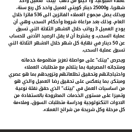
عملاء أسبوعيا، و1 كيلو من ذهب "بيتك" لعميل واحد
شهريا، و25000 دينار كويتي لعميل واحد كل ربع سنة،
وبذلك يصل مجموع العملاء الفائزين الى 536 فائزا خلال
العام، وذلك بعد مراعاة شروط وأحكام السحب وهي أن
يودع العميل 3 رواتب خلال الاشهر الثلاثة التي تسبق
عملية السحب، و يشترط أن لا يقل الرصيد الأدنى للحساب
عن 50 دينار في نهاية كل شهر خلال الاشهر الثلاثة التي
تسبق عملية السحب.
ويحرص "بيتك" على مواصلة تعزيز منظمومة خدماته
ومنتجاته المصرفية بما يتلائم مع متطلبات العملاء
واحتياجاتهم وتحقيق تطلعاتهم وتزويدهم بما هو عصري
ومبتكر، بما ينعكس على تحقيق رضا العميل والذي هو
من اساسيات العمل في "بيتك" الذي حقق نقلة نوعية
وتميزا على مستوى الخدمات المطروحة بالاستفادة من
الادوات التكنولوجية ودراسة متطلبات السوق، وملاءمة
كل مرحلة وكل شريحة من شرائح العملاء.