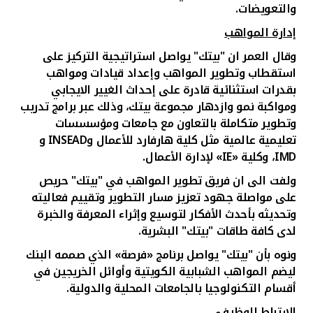
والتعويضات.
إدارة المواهب
وقال العمر ان "بيتك" يواصل استراتيجية التركيز على
استقطاب وتطوير المواهب
وإعداد قيادات ومواهب
بقدرات استثنائية قادرة على إحداث الغيير الايجابي
ومواكبة نمو وازدهار مجموعة بيتك، وذلك عبر برامج تدريب
وتطوير متكاملة بالتعاون مع جامعات ومؤسسسات
تعليمية عالمية مثل
كلية هارفارد للأعمال و
INSEAD
و
IMD
، وكلية «
IE
» لإدارة الأعمال.
ولفت الى ان
فريق تطوير المواهب في "بيتك" حريص
على مواصلة جهود تعزيز مسار التطوير وتقييم فعاليته
وتحديثه بأحدث الأفكار لتوسيع وإثراء المعرفة والخبرة
لدى كافة طاقات "بيتك" البشرية.
ونوه بأن "بيتك" يواصل برنامج «فرصة» الذي صممه البنك
ليضم المواهب الشبابية الكويتية وأوائل الخريجين في
أقسام التكنولوجيا بالجامعات المحلية والدولية.
الارتباط الوظيفي