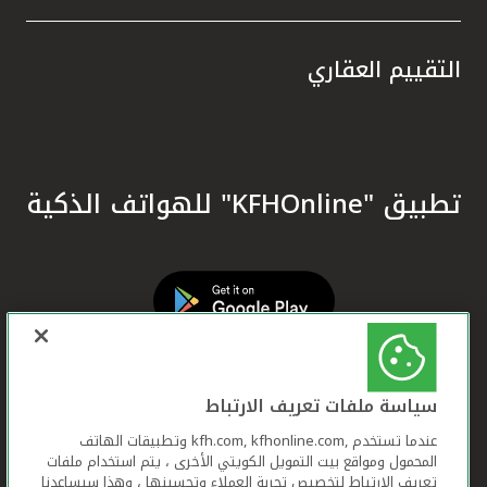
التقييم العقاري
تطبيق "KFHOnline" للهواتف الذكية
سياسة ملفات تعريف الارتباط
عندما تستخدم ,kfh.com, kfhonline.com وتطبيقات الهاتف
المحمول ومواقع بيت التمويل الكويتي الأخرى ، يتم استخدام ملفات
تعريف الارتباط لتخصيص تجربة العملاء وتحسينها ، وهذا سيساعدنا