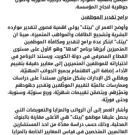
جوهرية لنجاح المؤسسة.
برامج تقدير الموظفين
وأوضح العمر ان "بيتك" يولي اهمية قصوى لتقدير موارده
البشرية وتشجيع الطاقات والمواهب المتميزة، مبينا ان
"بيتك" ابتكر عدة برامج لتقدير ومكافأة الموظفين
المتميزين أبرزها برنامج "قدها" وهو الأول على مستوى
القطاع المصرفي في دولة الكويت. ويستند البرنامج في
اختياراته للموظفين المتميزين إلى معايير دقيقة بتقييم
الأداء، إضافة الى الاهتمام بجميع الجوانب المهنيّة،
ويغطّي كل الإدارات بشكل متوازن مستنداً على دراسات
وممارسات عالميّة لتقييم الموظّفين وتقدير جهودهم
وتميّزهم. ويتضمّن تقييمات شهريّة، وربع سنويّة، وسنوية،
وحتى فوريّة.
وأشار العمر إلى أن الرواتب والمزايا والتعويضات التي
يحصل عليها موظفو "بيتك" هي الأعلى مقارنة بالبنوك
المحلية، وذلك حسب دراسة معدّة من احد المستشارين
العالميين المتخصين في قياس المعايير الخاصة بالمزايا