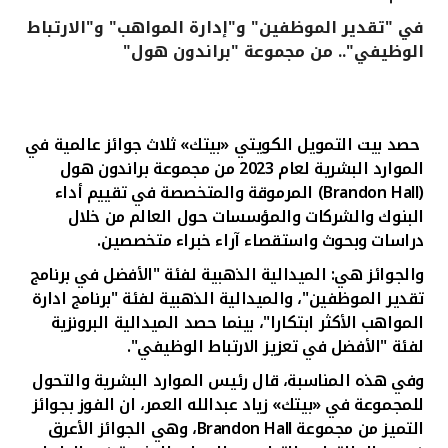
في "تقدير الموظفين" و"إدارة المواهب" و"الارتباط
القنوات المصرفية
الوظيفي".. من مجموعة "براندون هول"
أدوات وخدمات
حصد بيت التمويل الكويتي «بيتك» ثلاث جوائز عالمية في
خدمات ما بعد البيع
الموارد البشرية لعام 2023 من مجموعة براندون هول
(Brandon Hall)
المرموقة والمتخصصة في تقييم أداء
البنوك والشركات والمؤسسات حول العالم من خلال
اتصل بنا
دراسات وبحوث واستقصاء آراء خبراء متخصصين.
والجوائز هي: الميدالية الذهبية لفئة "الأفضل في برنامج
مواقع الفروع وأجهزة الصرف الآلي
تقدير الموظفين"، والميدالية الذهبية لفئة "برنامج ادارة
المواهب الأكثر ابتكارا"، بينما حصد الميدالية البرونزية
ألمانيا
لفئة "الأفضل في تعزيز الارتباط الوظيفي".
وفي هذه المناسبة، قال رئيس الموارد البشرية والتحول
ماليزيا
للمجموعة في «بيتك» زياد عبدالله العمر، ان الفوز بجوائز
التميز من مجموعة
Brandon Hall
، وهي الجوائز الأعرق