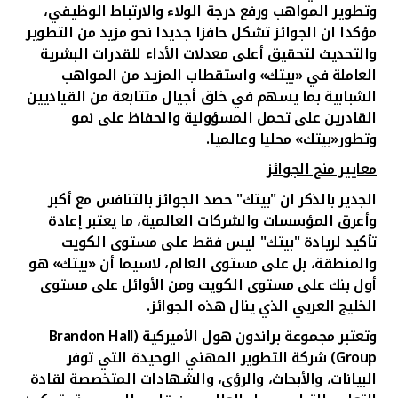
وتطوير المواهب ورفع درجة الولاء والارتباط الوظيفي،
مؤكدا ان الجوائز تشكل حافزا جديدا نحو مزيد من التطوير
والتحديث لتحقيق أعلى معدلات الأداء للقدرات البشرية
العاملة في «بيتك» واستقطاب المزيد من المواهب
الشبابية بما يسهم في خلق أجيال متتابعة من القياديين
القادرين على تحمل المسؤولية والحفاظ على نمو
وتطور«بيتك» محليا وعالميا.
معايير منح الجوائز
الجدير بالذكر ان "بيتك" حصد الجوائز بالتنافس مع أكبر
وأعرق المؤسسات والشركات العالمية
، ما يعتبر إعادة
تأكيد لريادة "بيتك" ليس فقط على مستوى الكويت
والمنطقة، بل على مستوى العالم، لاسيما أن «بيتك» هو
أول بنك على مستوى الكويت ومن الأوائل على مستوى
الخليج العربي الذي ينال هذه الجوائز.
وتعتبر مجموعة براندون هول الأميركية
(Brandon Hall
Group)
شركة التطوير المهني الوحيدة التي توفر
البيانات، والأبحاث، والرؤى، والشهادات المتخصصة لقادة