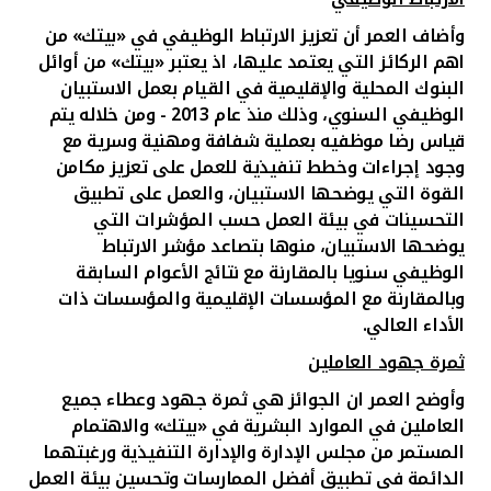
وأضاف العمر أن تعزيز الارتباط الوظيفي في «بيتك» من
اهم الركائز التي يعتمد عليها، اذ يعتبر «بيتك» من أوائل
البنوك المحلية والإقليمية في القيام بعمل الاستبيان
الوظيفي السنوي، وذلك منذ عام 2013 - ومن خلاله يتم
قياس رضا موظفيه بعملية شفافة ومهنية وسرية مع
وجود إجراءات وخطط تنفيذية للعمل على تعزيز مكامن
القوة التي يوضحها الاستبيان، والعمل على تطبيق
التحسينات في بيئة العمل حسب المؤشرات التي
يوضحها الاستبيان
، منوها ب
تصاعد مؤشر الارتباط
الوظيفي سنويا بالمقارنة مع نتائج الأعوام السابقة
وبالمقارنة مع المؤسسات الإقليمية والمؤسسات ذات
الأداء العالي
.
ثمرة جهود العاملين
وأوضح العمر ان الجوائز هي ثمرة جهود وعطاء جميع
العاملين في الموارد البشرية في «بيتك» والاهتمام
المستمر من مجلس الإدارة والإدارة التنفيذية ورغبتهما
الدائمة في تطبيق أفضل الممارسات وتحسين بيئة العمل