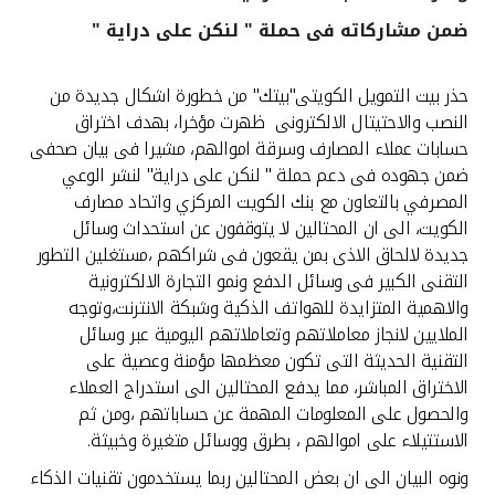
ضمن مشاركاته فى حملة " لنكن على دراية "
القنوات المصرفية
حذر بيت التمويل الكويتى"بيتك" من خطورة اشكال جديدة من
أدوات وخدمات
النصب والاحتيتال الالكترونى ظهرت مؤخرا، بهدف اختراق
حسابات عملاء المصارف وسرقة اموالهم، مشيرا فى بيان صحفى
خدمات ما بعد البيع
ضمن جهوده فى دعم حملة " لنكن على دراية" لنشر الوعي
المصرفي بالتعاون مع بنك الكويت المركزي واتحاد مصارف
الكويت، الى ان المحتالين لا يتوقفون عن استحداث وسائل
جديدة لالحاق الاذى بمن يقعون فى شراكهم ،مستغلين التطور
اتصل بنا
التقنى الكبير فى وسائل الدفع ونمو التجارة الالكترونية
والاهمية المتزايدة للهواتف الذكية وشبكة الانترنت،وتوجه
مواقع الفروع وأجهزة الصرف الآلي
الملايين لانجاز معاملاتهم وتعاملاتهم اليومية عبر وسائل
التقنية الحديثة التى تكون معظمها مؤمنة وعصية على
ألمانيا
الاختراق المباشر، مما يدفع المحتالين الى استدراج العملاء
والحصول على المعلومات المهمة عن حساباتهم ،ومن ثم
ماليزيا
الاستتيلاء على اموالهم ، بطرق ووسائل متغيرة وخبيثة.
ونوه البيان الى ان بعض المحتالين ربما يستخدمون تقنيات الذكاء