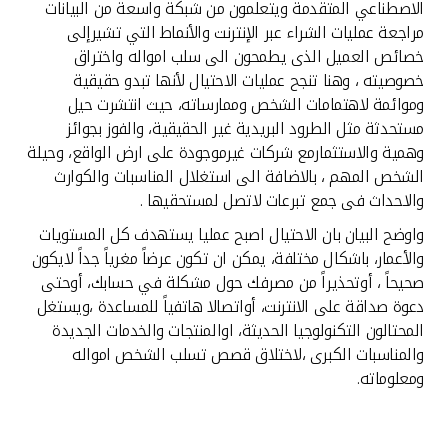
تركيا
الاصطناعي المتقدمة ويتعلمون من شبكة واسعة من البيانات
مراجعة عمليات الشراء عبر الإنترنت والأنماط التي تشيرإلى
خصائص العميل الذى يطمحون الى سلب امواله واختراق
مصر
خصوصيته ، وهنا تنجح عمليات الاحتيال لأنها تبدو حقيقية
وموائمة لاهتمامات الشخص وممارساته، حيث انتشرت حيل
المملكة المتحدة
مستحدثة مثل الطرود البريدية غير الحقيقية، والفوز بجوائز
وهمية والاستثمارمع شركات غيرموجودة على ارض الواقع، وحيلة
مملكة البحرين
الشخص المهم ، بالاضافة الى استغلال المناسبات والكوارث
والاحداث فى جمع تبرعات لاتصل لمستحقيها .
واوضح البيان بان الاحتيال اصبح عمليا يستهدف كل المستويات
والأعمار، باشكال مختلفة، يمكن ان تكون عرضاً مغرياً جداً لايكون
صحيحاً ، أوتحذيراً من مصرفك حول مشكلة في حسابك، أوحتى
دعوة صداقة على الانترنت، أواتصالا هاتفياً للمساعدة ،ويستغل
المحتالون التكنولوجيا الحديثة، اوالمنتجات والخدمات الجديدة
والمناسبات الكبرى ،لاختلاق قصص تسلب الشخص امواله
ومعلوماته.