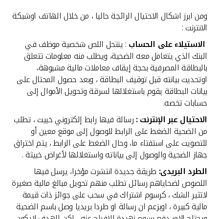
ومن ابرز اشكال الاحتيال الرائجة حاليا ، من خلال الهاتف اوشبكة
الانترنت :
الاستيلاء على الحساب
: ينتحل اللص شخصية موظف في
البنك الذي يتعامل معه الضحية، ويطلب منه معلومات تتعلق
بالبطاقة المصرفية بحجة إيقاف معاملات مالية مشبوهة،
اوتحديث بيانته قبل توقيف البطاقة ، وبعد حصول المحتال على
بيانات البطاقة يقوم باستغلالها لسرقة وتحويل الأموال إلى
حسابات تخصه.
الاحتيال عبر الإنترنت :
رسالة فيها رابط إلكتروني خبيث ، تطلب
من الضحية الضغط على الرابط للوصول إلى موقع معين أو
للتصويت على استفتاء ما، وحال الضغط على الرابط ، يتم اختراق
جهاز الضحية والوصول إلى بياناته واستغلالها لأغراض خبيثة .
الطرد البريدى:
طريقة جديدة انتشرت مؤخرا، يرسل فيها
اللصوص لضحاياهم رسائل تطلب منهم تحويل مبالغ مالية صغيرة
لاتثير الشك ، كرسوم اشتراك في سحب على جوائز ذات قيمة
مالية كبيرة ، اوبزعم ان رسالة او طردا بريديا وصل باسم الضحية
ويحتاج الامر دفع رسوم زهيدة للافراج عنه ، لكن الهدف لايكون