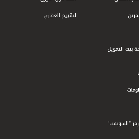
مرين
التقييم العقاري
ة بيت التمويل
ومات
ورمز "السويفت"