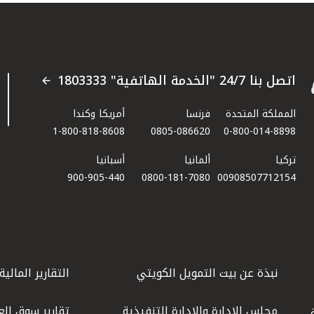
اتصل بنا 24/7 "الخدمة الهاتفية" 1803333
المملكة المتحدة
فرنسا
أمريكا وكندا
1-800-818-8608
0805-086620
0-800-014-8898
تركيا
ألمانيا
أسبانيا
900-905-440
0800-181-7080
00908507712154​
نبذة عن بيت التمويل الكويتي
التقارير المالية
مجلس الإدارة والإدارة التنفيذية
تقارير سوق الع
.