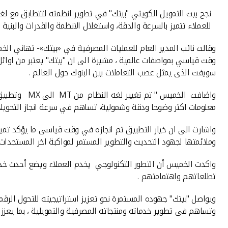
للعملاء تتميز بالسرعة والدقة، واستغلال الانظمة والقدرات والبنية ا
وقت قياسي بمواصفات عالمية ، مشيرة الى ان "بيتك" يعتبر من اوائل
سويفت الذى يمثل عصب التعاملات بين البنوك حول العالم .
معلومات اكثر وضوحا ودقة وشمولية، تساهم في سرعة انجاز التحويلات 
واشارت الى ان خيار التطبيق تم انجازه في وقت قياسى ما يؤكد تميز 
وملائمتها لجهود التحديث والتطوير المستمر لمواكبة اخر المستجدات ف
واكدت الخميس أن التطور التكنولوجي يخدم العملاء ويضع أحدث خدمات
تطلعاتهم واهتمامتهم .
ويواصل "بيتك" جهوده المستمرة نحو تعزيز استراتيجيته للتحول الرقم
وتساهم فى تطوير خدماته ومنتجاته المصرفية والتمويلية ، بما يعزز 