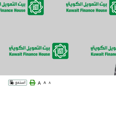
A
A
استمع
A