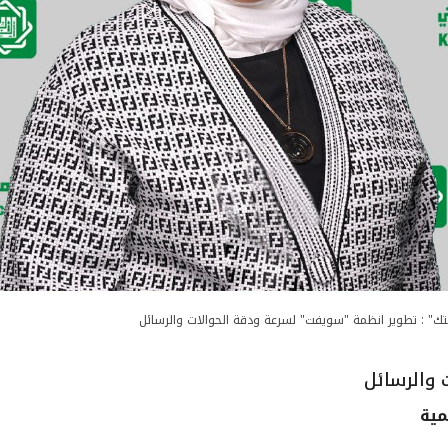
تك" : تطوير انظمة "سويفت" لسرعة ودقة الحوالات والرسائل
 والرسائل
مية