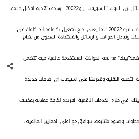
نجح بيت التمويل الكويتي "بيتك" في تطوير انظمته لتتطابق مع لغة الحوالات المستخدمة عالميا فى شبكة سويفت لتبادل المدفوعات والرسائل بين البنوك " السويفت ايزو20022"، بهدف تقديم افضل خدمة
وقالت نائب المدير العام للعمليات المصرفية في «بيتك»- تهاني الخميس، انه جرت الاختبارات العملية المؤكدة لتوافق انظمة "بيتك" مع "سويفت ايزو 20022 "، ما يعنى نجاح تشغيل تكنولوجيا متكاملة في
لات وتبادل الحوالات والرسائل والاستفادة القصوى من نظام
ISOالمطلوبه من شركة سويفت،وتحقيق تطابق انظمة"بيتك" مع لغة الحوالات المستخدمة عالميا، حيث تتضمن
ية التحتية التقنية وقدرتها على استيعاب اى اضافات جديدة
يتك" في طرح الخدمات الرقمية الفريدة لكافة عملائه بمختلف
طوات وجهود متتابعة، تتوافق مع اعلى المعايير العالمية ،