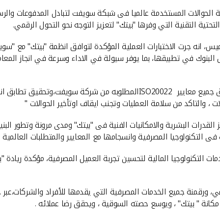
لتحتية التقنية التي وفرها "بيتك" لتعزيز التوجه نحو التحول الرقمي.
 البنوك في تطبيقها، بما يوفر سيولة في الاداء وسرعة في انجاز المعام
واضافت الخميس " تم تغيير لغه النظام من MT الى MX وتطبيق جميع معايير 20022
، والتاكد من سلامة العمليات وتجنب ايقاف اوتأخير الحوالات "
القدرات البشرية والامكانيات الفنية فى "بيتك" ومدى مرونة وتطور البن
ى التكنولوجيا المصرفية وانسجامها مع المعايير والمتطلبات العالمية .
 التكنولوجيا المالية لتحسين تجربة العميل المصرفية، مؤكدة ريادة "ب
ي، ورقمنة جميع الخدمات المصرفية التي يقدمها للأفراد والشركات،عبر خ
مكانة " بيتك" ، ويوسع حصته السوقية ، ويحقق رضا عملائه .