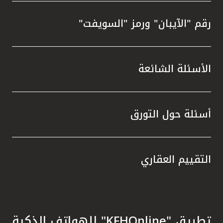
رقم "الآيبان" ورمز "السويفت"
الأسئلة الشائعة
أسئلة حول التورق
التقييم العقاري
تطبيق "KFHOnline" للهواتف الذكية