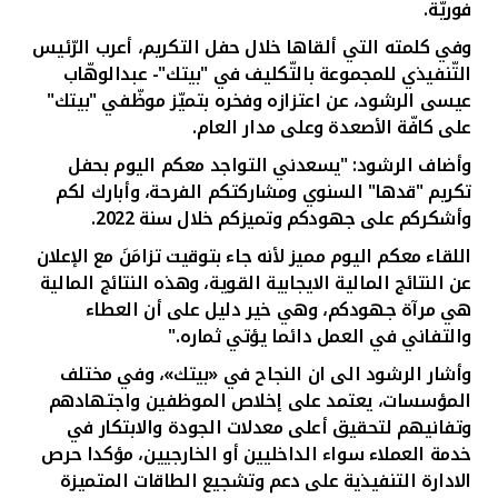
تركيا
فوريّة
.
وفي كلمته التي ألقاها خلال حفل التكريم، أعرب الرّئيس
مصر
التّنفيذي للمجموعة بالتّكليف في "بيتك"- عبدالوهّاب
عيسى الرشود، عن اعتزازه وفخره بتميّز موظّفي "بيتك"
على كافّة الأصعدة وعلى مدار العام.
المملكة المتحدة
وأضاف الرشود: "يسعدني التواجد معكم اليوم بحفل
مملكة البحرين
تكريم "قدها" السنوي ومشاركتكم الفرحة، وأبارك لكم
وأشكركم على جهودكم وتميزكم خلال سنة 2022.
اللقاء معكم اليوم مميز لأنه جاء بتوقيت تزامَنَ مع الإعلان
عن النتائج المالية الايجابية القوية، وهذه النتائج المالية
هي مرآة جهودكم، وهي خير دليل على أن العطاء
والتفاني في العمل دائما يؤتي ثماره."
وأشار الرشود الى ان النجاح في «بيتك»، وفي مختلف
المؤسسات، يعتمد على إخلاص الموظفين واجتهادهم
وتفانيهم لتحقيق أعلى معدلات الجودة والابتكار في
خدمة العملاء سواء الداخليين أو الخارجيين، مؤكدا حرص
الادارة التنفيذية على دعم وتشجيع الطاقات المتميزة