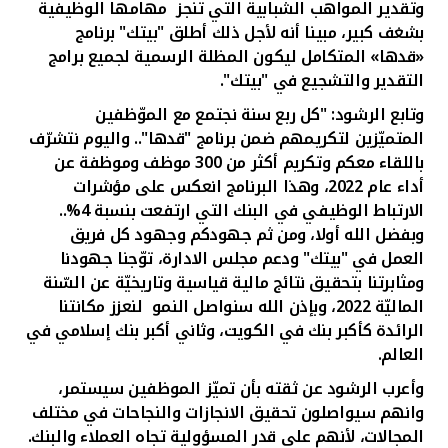
وتقدير المواهب الشبابية التي تنجز
مهامها الوظيفية
بشغف كبير، مبينا أنه لأجل ذلك أطلق "بيتك" برنامج
«قدها» المتكامل ليكون المظلة الرسمية لجميع برامج
التقدير والتشجيع في "بيتك".
وتابع الرشود: "كل ربع سنة نجتمع مع الموّظفين
المتميّزين لتكريمهم ضمن برنامج "قدها".. واليوم نتشرّف
باللقاء معكم وتكريم
أكثر من 300 موظف وموظفة عن
أداء
عام
2022
، وهذا البرنامج انعكس على مؤشرات
الارتباط الوظيفي في البنك التي ارتفعت بنسبة 4%..
وبفضل الله أولا، ومن ثم جهودكم وجهود كل فريق
العمل في "بيتك" ودعم مجلس الادارة، توّجنا جهودنا
ومثابرتنا بتحقيق نتائج مالية قياسية وتاريخيّة عن السّنة
الماليّة 2022، وبإذن الله سنواصل النمو لنعزز مكانتنا
الرائدة كأكبر بنك في الكويت، وثاني أكبر بنك إسلامي في
العالم.
وأعرب الرشود عن ثقته بأن تميّز الموظفين سيستمر،
وانهم سيواصلون تحقيق الانجازات والنجاحات في مختلف
المجالات، لأنهم على قدر المسؤولية تجاه العملاء والبنك
.