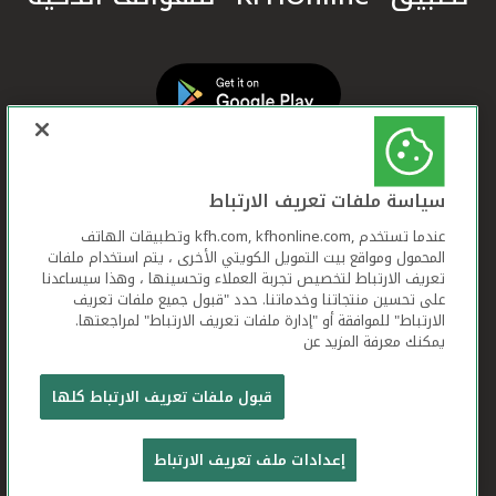
سياسة ملفات تعريف الارتباط
عندما تستخدم ,kfh.com, kfhonline.com وتطبيقات الهاتف
المحمول ومواقع بيت التمويل الكويتي الأخرى ، يتم استخدام ملفات
تعريف الارتباط لتخصيص تجربة العملاء وتحسينها ، وهذا سيساعدنا
على تحسين منتجاتنا وخدماتنا. حدد "قبول جميع ملفات تعريف
الارتباط" للموافقة أو "إدارة ملفات تعريف الارتباط" لمراجعتها.
يمكنك معرفة المزيد عن
بيت التمويل الكويتي جميع الحقوق محفوظة © 2026
قبول ملفات تعريف الارتباط كلها
شروط وأحكام استخدام الموقع الإلكتروني
ملفات
إعدادات ملف تعريف الارتباط
تعريف الارتباط
بيان الخصوصية
تواصل معنا