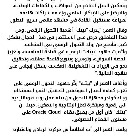
تركيا
وتمكين الجيل القادم من المواهب والكفاءات الوطنية،
والتركيز على الابتكار العلمي وإقامة شراكات هادفة
مصر
لصياغة مستقبل القادة في مشهد عالمي سريع التطور.
و
قال
العمر: "يدرك "بيتك" أهمية التحول الرقمي، ومن
المملكة المتحدة
هذا المنطلق حرص على الاستثمار في هذا المجال بشكل
كبير، فأصبح من رواد التحول الرقمي في المنطقة،
مملكة البحرين
وأثمرت جهود "بيتك" الرقمية
في
قيادة المنافسة، وتعزيز
الحصة السوقية، وتوسيع وتنويع قاعدة عملائه، وتحقيق
نمو في الإيرادات التشغيلية، انعكست بشكل إيجابي على
نتائجه المالية."
وأضاف العمر ان "بيتك" ركّز جهود التحول الرقمي على
تعزيز كفاءة أعمال الموظفين لتحقيق النمو المستدام
وبناء كوادر مجهزة للتحول من بيئة عمل روتينة وتقليدية
الى رقمية ومبتكرة تعزز الإنتاجية والتمكين، مبينا ان
"بيتك" كان أول من يطبق نظام
Oracle Cloud
على
مستوى القطاع المصرفي.
ولفت العمر الى أنه انطلاقاً من مركزه الريادي وباعتباره