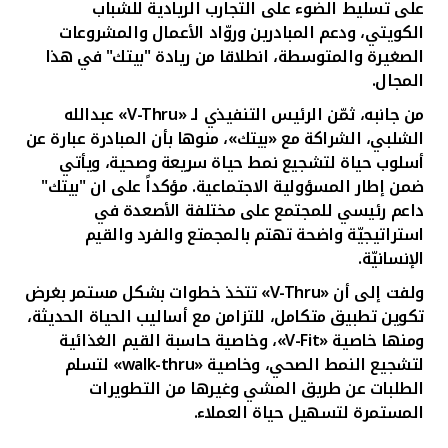
على تسليط الضوء على التجارب الريادية للشباب
الكويتي
، ودعم المبادرين
وروّاد الأعمال والمشروعات
الصغيرة والمتوسطة، انطلاقا من ريادة "بيتك" في هذا
المجال.
من جانبه، ثمّن الرئيس التنفيذي لـ «
V-Thru
» عبدالله
الشلبي، الشراكة مع «بيتك»، منوها بأن المبادرة عبارة عن
أسلوب حياة لتشجيع نمط حياة سريعة وصحية، ويأتي
ضمن إطار المسؤولية الاجتماعية. مؤكداً على ان "بيتك"
داعم رئيسي للمجتمع على مختلفة الأصعدة في
استراتيجيّة واضحة تهتم بالمجمتع والفرد والقيم
الإنسانيّة.
ولفت إلى أن «
V-Thru
» تتخذ خطوات بشكل مستمر بغرض
تكوين تطبيق متكامل، للتزامن مع أساليب الحياة الحديثة،
ومنها خاصية «
V-Fit
»، وخاصية حاسبة القيم الغذائية
لتشجيع النمط الصحي، وخاصية «
walk-thru
» لتسلم
الطلبات عن طريق المشي وغيرها من التطويرات
المستمرة لتسهيل حياة العملاء.